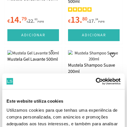
500ml
14.
13.
79
80
63
24
€
22.
€
17.
€
PVPR
€
PVPR
ADICIONAR
ADICIONAR
Mustela Gel Lavante 500ml
Mustela Shampoo Suave
200ml
15.
10.
51
28
39
85
€
19.
€
12.
€
PVPR
€
PVPR
Este website utiliza cookies
ADICIONAR
ADICIONAR
Utilizamos cookies para que tenhas uma experiência de
compra personalizada, com anúncios e promoções
adequados aos teus interesses, e também para analisar