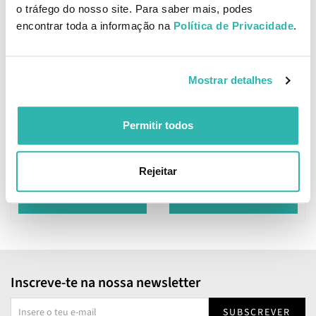
Mustela Gel Lavante 200ml
o tráfego do nosso site. Para saber mais, podes
encontrar toda a informação na
Política de Privacidade
.
Mostrar detalhes
Mustela Espuma de Banho
Permitir todos
Sensorial 200ml
9.
9.
48
26
84
57
€
11.
€
11.
€
PVPR
€
PVPR
Rejeitar
ADICIONAR
ADICIONAR
Inscreve-te na nossa newsletter
SUBSCREVER