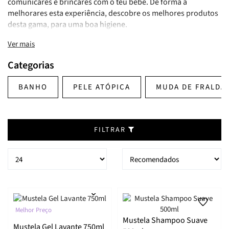
comunicares e brincares com o teu bebé. De forma a
melhorares esta experiência, descobre os melhores produtos
desta gama, para uma boa higiene.
Ver mais
Categorias
BANHO
PELE ATÓPICA
MUDA DE FRALDA
FILTRAR
Melhor Preço
Mustela Shampoo Suave
Mustela Gel Lavante 750ml