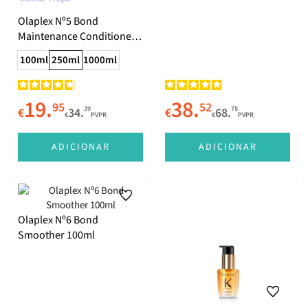
Olaplex Nº5 Bond
Maintenance Conditioner
250ml
100ml
250ml
1000ml
19.
38.
95
52
39
78
€
34.
€
68.
€
PVPR
€
PVPR
ADICIONAR
ADICIONAR
Olaplex Nº6 Bond
Smoother 100ml