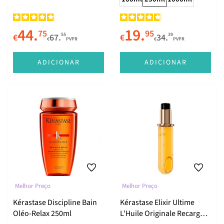
44.
19.
75
95
55
39
€
67.
€
34.
€
PVPR
€
PVPR
ADICIONAR
ADICIONAR
Melhor Preço
Melhor Preço
Kérastase Discipline Bain
Kérastase Elixir Ultime
Oléo-Relax 250ml
L'Huile Originale Recarga