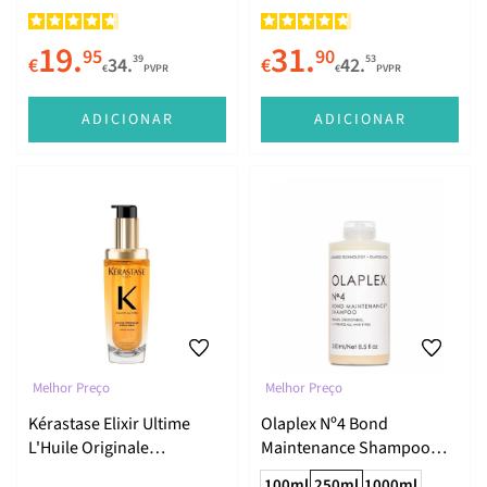
19.
31.
95
90
39
53
€
34.
€
42.
€
PVPR
€
PVPR
ADICIONAR
ADICIONAR
Melhor Preço
Melhor Preço
Kérastase Elixir Ultime
Olaplex Nº4 Bond
L'Huile Originale
Maintenance Shampoo
Recarregável 75ml
250ml
100ml
250ml
1000ml