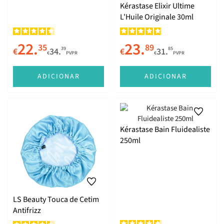
Kérastase Elixir Ultime
L'Huile Originale 30ml
22.
23.
35
89
39
85
€
34.
€
31.
€
PVPR
€
PVPR
ADICIONAR
ADICIONAR
Kérastase Bain Fluidealiste
250ml
LS Beauty Touca de Cetim
Antifrizz