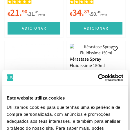
75ml
21.
34.
90
83
85
40
€
31.
€
50.
€
PVPR
€
PVPR
ADICIONAR
ADICIONAR
Kérastase Spray
Fluidissime 150ml
Este website utiliza cookies
Kérastase Discipline
Masque Oléo-Relax 200ml
Utilizamos cookies para que tenhas uma experiência de
compra personalizada, com anúncios e promoções
41.
29.
adequados aos teus interesses, e também para analisar
61
66
48
55
€
55.
€
39.
€
PVPR
€
PVPR
o tráfego do nosso site. Para saber mais, podes