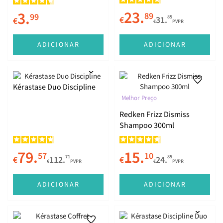
23.
3.
89
99
85
€
31.
€
€
PVPR
ADICIONAR
ADICIONAR
Kérastase Duo Discipline
Melhor Preço
Redken Frizz Dismiss
Shampoo 300ml
79.
15.
57
10
71
85
€
112.
€
24.
€
PVPR
€
PVPR
ADICIONAR
ADICIONAR