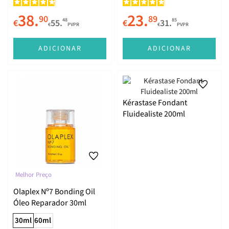
38.
23.
90
89
48
85
€
55.
€
31.
€
PVPR
€
PVPR
ADICIONAR
ADICIONAR
Kérastase Fondant
Fluidealiste 200ml
Melhor Preço
Olaplex Nº7 Bonding Oil
Óleo Reparador 30ml
30ml
60ml