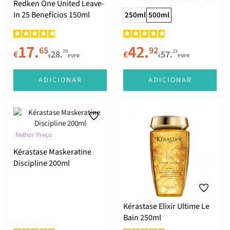
Redken One United Leave-
Sulfatos 500ml
In 25 Benefícios 150ml
250ml
500ml
17.
42.
65
92
70
23
€
28.
€
57.
€
PVPR
€
PVPR
ADICIONAR
ADICIONAR
Melhor Preço
Kérastase Maskeratine
Discipline 200ml
Kérastase Elixir Ultime Le
Bain 250ml