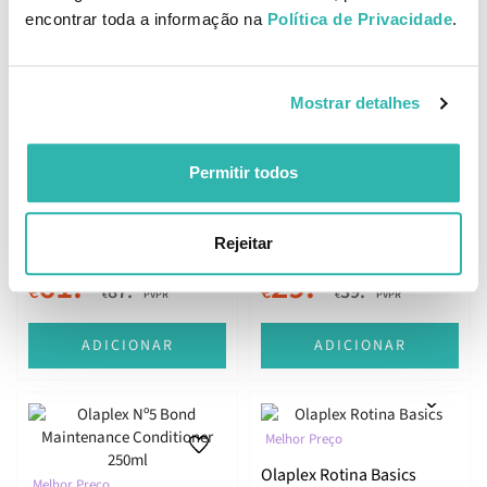
encontrar toda a informação na
Política de Privacidade
.
ADICIONAR
ADICIONAR
Mostrar detalhes
Kérastase L'Incroyable
Melhor Preço
Permitir todos
Blowdry 150ml
Kérastase Discipline Sem
Sulfatos Duo
Rejeitar
61.
29.
04
27
33
03
€
87.
€
39.
€
PVPR
€
PVPR
ADICIONAR
ADICIONAR
Melhor Preço
Olaplex Rotina Basics
Melhor Preço