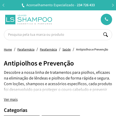
Aconselhamento Especializado -
234 726 433
Home
Parafarmácia
Parafarmácia
Saúde
Antipiolhos e Prevenção
Antipiolhos e Prevenção
Descobre a nossa linha de tratamentos para piolhos, eficazes
na eliminação de lêndeas e piolhos de forma rápida e segura.
Com loções, shampoos e acessórios específicos, cada produto
foi desenvolvido para proteger o couro cabeludo e prevenir
novas infestações. Garante uma solução eficaz e suave para
Ver mais
toda a família!
Categorias