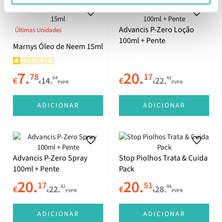
Advancis P-Zero Loção
Últimas Unidades
100ml + Pente
Marnys Óleo de Neem 15ml
7.
20.
78
17
64
42
€
14.
€
22.
€
PVPR
€
PVPR
ADICIONAR
ADICIONAR
Advancis P-Zero Spray
Stop Piolhos Trata & Cuida
100ml + Pente
Pack
20.
20.
17
51
42
48
€
22.
€
28.
€
PVPR
€
PVPR
ADICIONAR
ADICIONAR