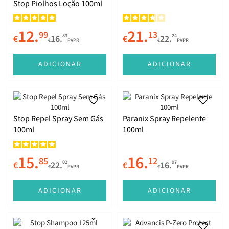
Stop Piolhos Loção 100ml
12.
21.
99
13
83
24
€
16.
€
22.
€
PVPR
€
PVPR
ADICIONAR
ADICIONAR
Stop Repel Spray Sem Gás
Paranix Spray Repelente
100ml
100ml
15.
16.
85
12
02
97
€
22.
€
16.
€
PVPR
€
PVPR
ADICIONAR
ADICIONAR