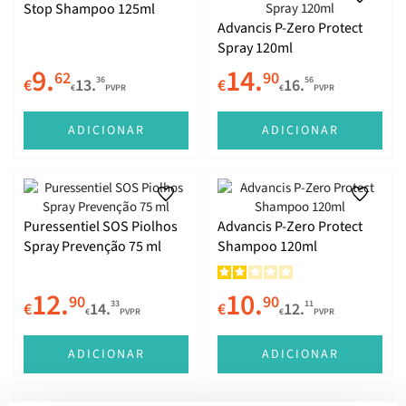
Stop Shampoo 125ml
Advancis P-Zero Protect
Spray 120ml
9.
14.
62
90
36
56
€
13.
€
16.
€
PVPR
€
PVPR
ADICIONAR
ADICIONAR
Puressentiel SOS Piolhos
Advancis P-Zero Protect
Spray Prevenção 75 ml
Shampoo 120ml
12.
10.
90
90
33
11
€
14.
€
12.
€
PVPR
€
PVPR
ADICIONAR
ADICIONAR