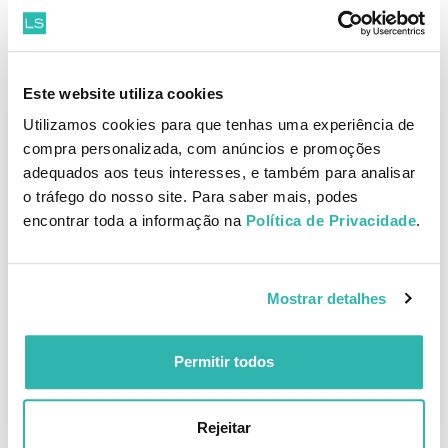
Stop Piolhos Shampoo de
Stop Piolhos Shampoo de
Tratamento 200ml
Tratamento 2x200ml Preço
Este website utiliza cookies
Especial
31.
19.
90
94
Utilizamos cookies para que tenhas uma experiência de
30
70
€
44.
€
27.
€
PVPR
€
PVPR
compra personalizada, com anúncios e promoções
adequados aos teus interesses, e também para analisar
ADICIONAR
ADICIONAR
o tráfego do nosso site. Para saber mais, podes
encontrar toda a informação na
Política de Privacidade
.
Stop Pente com Lupa
Puressentiel Loção Anti-
Mostrar detalhes
Piolhos com Pente 100 ml
7.
19.
70
28
69
42
€
10.
€
21.
€
PVPR
€
PVPR
Permitir todos
ADICIONAR
ADICIONAR
Rejeitar