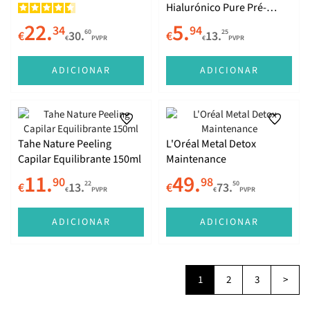
Hialurónico Pure Pré-
Shampoo Sérum 102ml
22.
5.
34
94
60
25
€
30.
€
13.
€
PVPR
€
PVPR
ADICIONAR
ADICIONAR
Tahe Nature Peeling
L'Oréal Metal Detox
Capilar Equilibrante 150ml
Maintenance
11.
49.
90
98
22
50
€
13.
€
73.
€
PVPR
€
PVPR
ADICIONAR
ADICIONAR
1
2
3
>