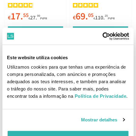
Gentle Exfoliating Scrub
150ml
17.
69.
55
05
00
25
€
27.
€
110.
€
PVPR
€
PVPR
ADICIONAR
ADICIONAR
Este website utiliza cookies
Melhor Preço
Utilizamos cookies para que tenhas uma experiência de
Davines Solu Esfoliante de
compra personalizada, com anúncios e promoções
L'Oréal Metal Detox Start
Limpeza com Sal Marinho
Kit
adequados aos teus interesses, e também para analisar
250ml
o tráfego do nosso site. Para saber mais, podes
encontrar toda a informação na
Política de Privacidade
.
43.
32.
82
11
15
10
€
73.
€
33.
€
PVPR
€
PVPR
ADICIONAR
ADICIONAR
Mostrar detalhes