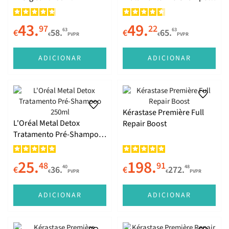
Reparador Descalcificante
250ml
43.
49.
97
22
63
63
€
58.
€
65.
€
PVPR
€
PVPR
ADICIONAR
ADICIONAR
Kérastase Première Full
L'Oréal Metal Detox
Repair Boost
Tratamento Pré-Shampoo
250ml
25.
198.
48
91
40
48
€
36.
€
272.
€
PVPR
€
PVPR
ADICIONAR
ADICIONAR