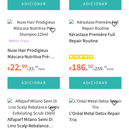
ADICIONAR
ADICIONAR
Kérastase Première Full
Repair Routine
Melhor Preço
Nuxe Hair Prodigieux
Máscara Nutritiva Pré-
Shampoo 125ml
22.
186.
99
92
88
36
€
33.
€
259.
€
PVPR
€
PVPR
ADICIONAR
ADICIONAR
L'Oréal Metal Detox Repair
Alfaparf Milano Semi Di
Trio
Lino Scalp Rebalance