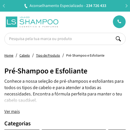
izado -
234 726 433
Entregas em 24H úteis.
Oferta de 
Home
Cabelo
Tipo de Produto
Pré-Shampoo e Esfoliante
Pré-Shampoo e Esfoliante
Conhece a nossa seleção de pré-shampoos e esfoliantes para
todos os tipos de cabelo e para atender a todas as
necessidades. Encontra a fórmula perfeita para manter o teu
cabelo saudável.
Ver mais
Categorias