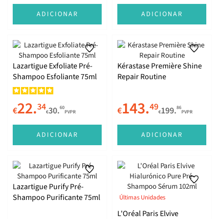
ADICIONAR
ADICIONAR
Lazartigue Exfoliate Pré-
Kérastase Première Shine
Shampoo Esfoliante 75ml
Repair Routine
22.
143.
34
49
60
86
€
30.
€
199.
€
PVPR
€
PVPR
ADICIONAR
ADICIONAR
Lazartigue Purify Pré-
Shampoo Purificante 75ml
Últimas Unidades
L'Oréal Paris Elvive