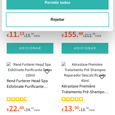
Permitir todos
L'Oréal Paris Elvive Bond
Kérastase Première Shine
Repair Pré-Shampoo
Repair Boost
Rejeitar
200ml
11.
155.
13
48
91
98
€
15.
€
212.
€
PVPR
€
PVPR
ADICIONAR
ADICIONAR
René Furterer Head Spa
Kérastase Première
Esfolinate Purificante
Tratamento Pré-Shampoo
Detox 150ml
Reparador Descalcificante
45ml
22.
13.
86
90
63
90
€
34.
€
18.
€
PVPR
€
PVPR