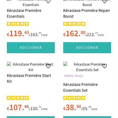
Kérastase Première
Kérastase Première Repair
Essentials
Boost
119.
162.
45
88
63
13
€
163.
€
223.
€
PVPR
€
PVPR
ADICIONAR
ADICIONAR
Kérastase Première Start
Melhor Preço
Kit
Kérastase Première
Essentials Set
107.
38.
46
90
51
00
€
150.
€
55.
€
PVPR
€
PVPR