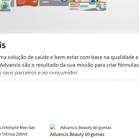
is
ma solução de saúde e bem-estar com base na qualidade e
Advancis são o resultado da sua missão para criar fórmulas
 seus parceiros e ao consumidor.
ulas são baseadas em agentes bioactivos de origem natural
efícios reais para a saúde humana.
Advancis Beauty 60 gomas