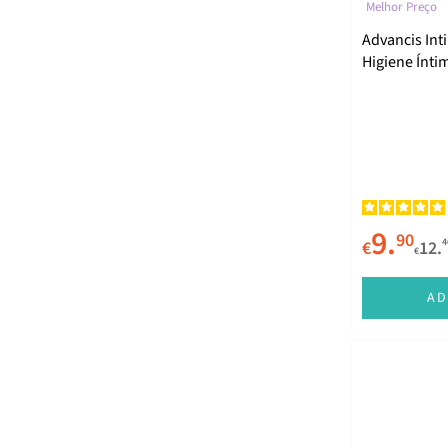
Melhor Preço
Advancis Int
Higiene Ínti
9.
90
4
€
12.
€
AD