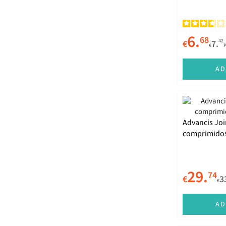
6.
68
42
€
7.
€
AD
Advancis Join
comprimidos
29.
74
€
3
€
AD