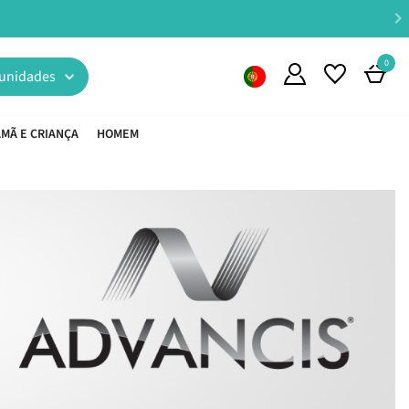
0
unidades
MÃ E CRIANÇA
HOMEM