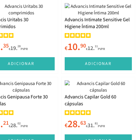
cis Uritabs 30
Advancis Intimate Sensitive Gel
rimidos
Higiene Íntima 200ml
.
10.
35
90
28
11
19.
€
12.
€
PVPR
€
PVPR
ADICIONAR
ADICIONAR
cis Genipausa Forte 30
Advancis Capilar Gold 60
las
cápsulas
.
28.
21
63
02
81
28.
€
31.
€
PVPR
€
PVPR