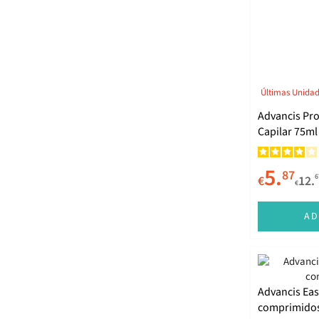
Últimas Unida
Advancis Pro
Capilar 75ml
5.
87
6
€
12.
€
AD
Advancis Eas
comprimido