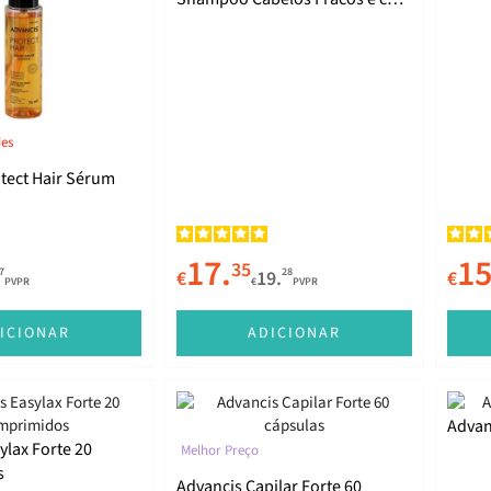
Queda 250ml
des
tect Hair Sérum
17.
15
35
7
28
€
19.
€
PVPR
€
PVPR
ICIONAR
ADICIONAR
Advan
ylax Forte 20
Melhor Preço
s
Advancis Capilar Forte 60