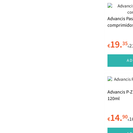
Advancis Pas
comprimido
19.
35
€
2
€
AD
Advancis P-Z
120ml
14.
90
€
1
€