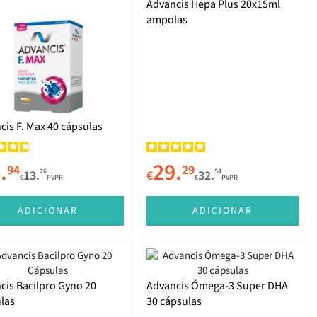
Advancis Hepa Plus 20x15ml
ampolas
cis F. Max 40 cápsulas
.
29.
94
29
26
54
13.
€
32.
€
PVPR
€
PVPR
ADICIONAR
ADICIONAR
cis Bacilpro Gyno 20
Advancis Ómega-3 Super DHA
las
30 cápsulas