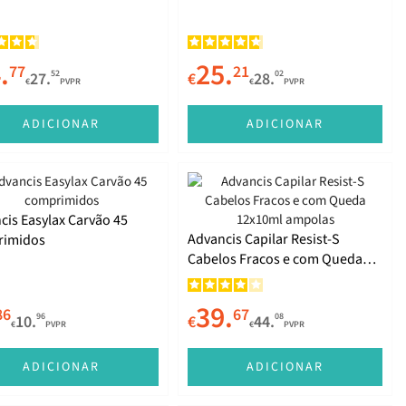
.
25.
77
21
52
02
27.
€
28.
€
PVPR
€
PVPR
ADICIONAR
ADICIONAR
cis Easylax Carvão 45
Advancis Capilar Resist-S
rimidos
Cabelos Fracos e com Queda
12x10ml ampolas
39.
86
67
96
08
10.
€
44.
€
PVPR
€
PVPR
ADICIONAR
ADICIONAR