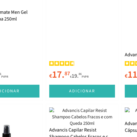
imate Men Gel
ma 250ml
Advan
17.
11
87
6
86
€
19.
€
PVPR
€
PVPR
ICIONAR
ADICIONAR
Advan
Advancis Capilar Resist
Cápsu
Shampoo Cabelos Fracos e com