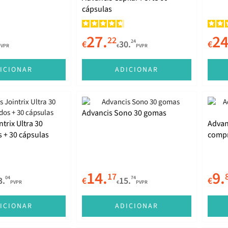
cápsulas
27.
24
22
24
€
30.
€
PVPR
€
PVPR
ICIONAR
ADICIONAR
Advancis Sono 30 gomas
trix Ultra 30
Advan
 + 30 cápsulas
comp
14.
9.
17
04
74
3.
€
15.
€
PVPR
€
PVPR
ICIONAR
ADICIONAR