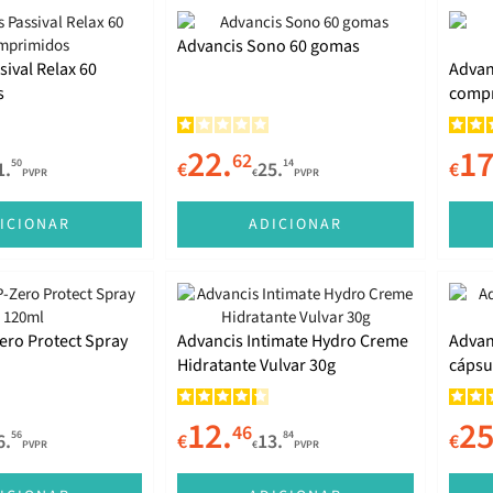
Advancis Sono 60 gomas
sival Relax 60
Advan
s
comp
22.
17
62
50
14
1.
€
25.
€
PVPR
€
PVPR
ICIONAR
ADICIONAR
ero Protect Spray
Advancis Intimate Hydro Creme
Advan
Hidratante Vulvar 30g
cápsu
12.
25
46
56
84
6.
€
13.
€
PVPR
€
PVPR