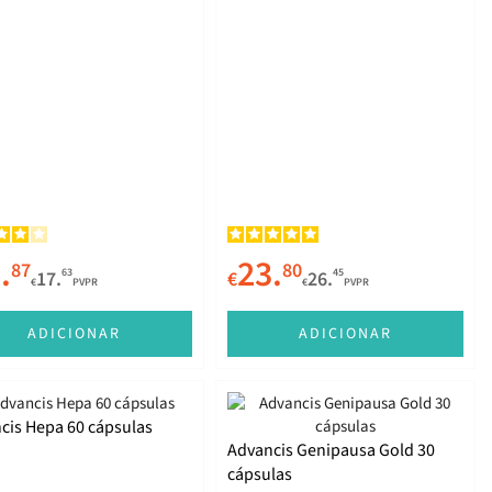
.
23.
87
80
63
45
17.
€
26.
€
PVPR
€
PVPR
ADICIONAR
ADICIONAR
cis Hepa 60 cápsulas
Advancis Genipausa Gold 30
cápsulas