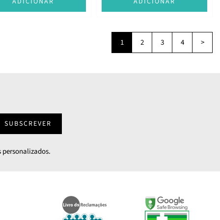
ADICIONAR
ADICIONAR
1
2
3
4
>
SUBSCREVER
 personalizados.