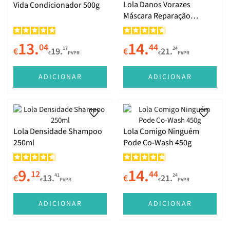
Lola Danos Vorazes
Vida Condicionador 500g
Máscara Reparação
Intensiva 450g
13.
14.
04
44
17
24
€
19.
€
21.
€
PVPR
€
PVPR
ADICIONAR
ADICIONAR
Lola Densidade Shampoo
Lola Comigo Ninguém
250ml
Pode Co-Wash 450g
9.
14.
12
44
41
24
€
13.
€
21.
€
PVPR
€
PVPR
ADICIONAR
ADICIONAR