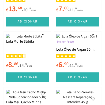
13.
7.
68
60
12
18
€
20.
€
11.
€
PVPR
€
PVPR
ADICIONAR
ADICIONAR
Lola Morte Súbita
Melhor Preço
Lola Óleo de Argan 50ml
8.
6.
86
90
52
18
€
14.
€
11.
€
PVPR
€
PVPR
ADICIONAR
ADICIONAR
Lola Meu Cacho Minha