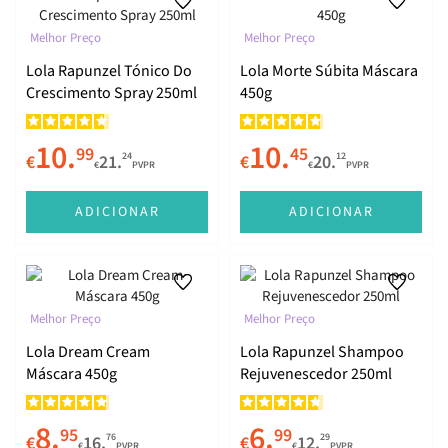
Melhor Preço
Melhor Preço
Xapadinha
Lola Rapunzel Tónico Do
Lola Morte Súbita Máscara
Crescimento Spray 250ml
450g
Be(M)dita Praia
10.
10.
99
45
24
12
€
21.
€
20.
€
PVPR
€
PVPR
Plot Twist
ADICIONAR
ADICIONAR
Purple
Basicão
Melhor Preço
Melhor Preço
Lola Dream Cream
Lola Rapunzel Shampoo
Máscara 450g
Rejuvenescedor 250ml
Papo Reto
8.
6.
95
99
Bossa
76
29
€
16.
€
12.
€
PVPR
€
PVPR