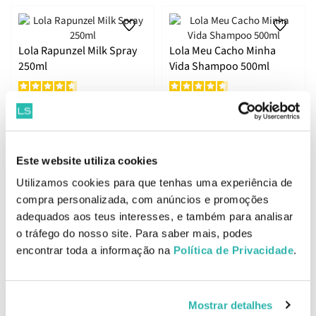
Rapunzel
Pinga!
Lola Rapunzel Milk Spray
Lola Meu Cacho Minha
250ml
Vida Shampoo 500ml
Umectação Oliva
8.
14.
74
47
86
29
€
12.
€
21.
€
PVPR
€
PVPR
ADICIONAR
ADICIONAR
Este website utiliza cookies
Utilizamos cookies para que tenhas uma experiência de
compra personalizada, com anúncios e promoções
adequados aos teus interesses, e também para analisar
Lola Pinga Açaí E Pracaxi
Melhor Preço
o tráfego do nosso site. Para saber mais, podes
Óleo 50ml
Lola Morte Súbita
encontrar toda a informação na
Política de Privacidade
.
Condicionador 250g
7.
9.
Mostrar detalhes
85
23
41
58
€
13.
€
13.
€
PVPR
€
PVPR