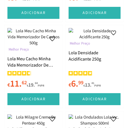
ADICIONAR
ADICIONAR
Argan Oil
Camomila
Melhor Preço
Melhor Preço
Lola Densidade
Morte Súbita
Lola Meu Cacho Minha
Acidificante 250g
Vida Memorizador De
Cachos 500g
Loira de Farmácia
11.
6.
62
99
64
41
€
19.
€
13.
€
PVPR
€
PVPR
Be(M)dita Ghee
ADICIONAR
ADICIONAR
Milagre