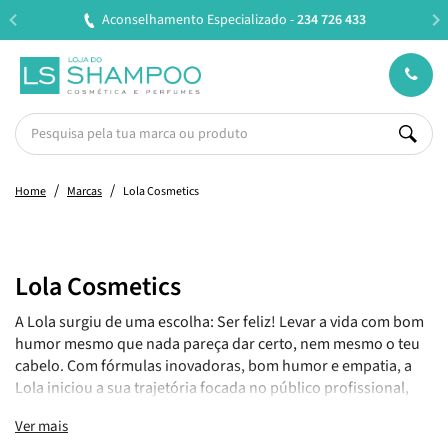
Entregas em 24H úteis.
Oferta de portes a partir de €45*
Home
Marcas
Lola Cosmetics
Lola Cosmetics
A Lola surgiu de uma escolha: Ser feliz! Levar a vida com bom
humor mesmo que nada pareça dar certo, nem mesmo o teu
cabelo. Com fórmulas inovadoras, bom humor e empatia, a
Lola iniciou a sua trajetória focada no público profissional,
consolidando-se no mercado retalhista e atendendo ao
Ver mais
consumidor final.