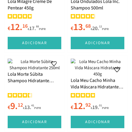
O Poderoso Cremão e Shampoo(zão)
Lola Milagre Creme De
Lola Ondulados Lola Inc.
Pentear 450g
Shampoo 500ml
Tarja Preta
12.
13.
16
68
88
12
€
17.
€
20.
€
PVPR
€
PVPR
O Umidificador Que Sabia Demais
ADICIONAR
ADICIONAR
Drama Queen
Lola Morte Súbita
Dream Cream
Lola Meu Cacho Minha
Shampoo Hidratante
Vida Máscara Hidratante
250ml
450g
Comigo Ninguém Pode
9.
12.
12
92
41
01
€
13.
€
19.
€
PVPR
€
PVPR
Vintage Girls
ADICIONAR
ADICIONAR