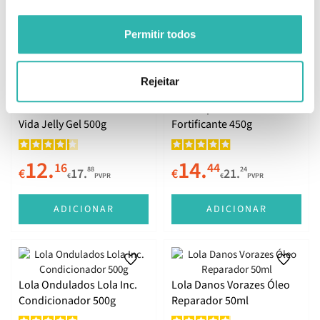
ADICIONAR
ADICIONAR
Permitir todos
Rejeitar
Lola Meu Cacho Minha
Lola Rapunzel Máscara
Vida Jelly Gel 500g
Fortificante 450g
12.
14.
16
44
88
24
€
17.
€
21.
€
PVPR
€
PVPR
ADICIONAR
ADICIONAR
Lola Ondulados Lola Inc.
Lola Danos Vorazes Óleo
Condicionador 500g
Reparador 50ml