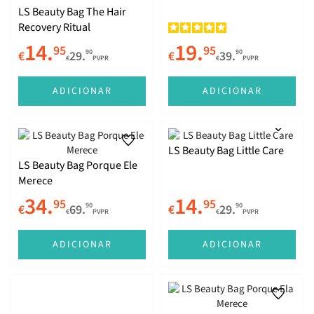
LS Beauty Bag The Hair
Recovery Ritual
14.
19.
95
95
90
90
€
29.
€
39.
€
PVPR
€
PVPR
ADICIONAR
ADICIONAR
LS Beauty Bag Little Care
LS Beauty Bag Porque Ele
Merece
34.
14.
95
95
90
90
€
69.
€
29.
€
PVPR
€
PVPR
ADICIONAR
ADICIONAR