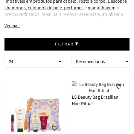
imbatíveis em produtos para
cabelo
,
rosto
e
corpo
. Descobre
shampoos
,
cuidados de pele
,
perfumes
e
maquilhagem
a
preços reduzidos. Ideal para renovar essenciais, atualizar a
tua rotina ou para oferecer como
presente
.
Ver mais
FILTRAR
LS Beauty Bag Brazilian
Hair Ritual