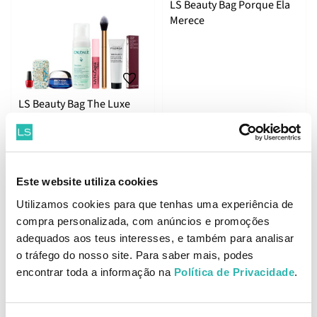
LS Beauty Bag Porque Ela
Merece
LS Beauty Bag The Luxe
Edition
49.
29.
95
95
90
90
€
99.
€
59.
€
PVPR
€
PVPR
Este website utiliza cookies
ADICIONAR
ADICIONAR
Utilizamos cookies para que tenhas uma experiência de
compra personalizada, com anúncios e promoções
adequados aos teus interesses, e também para analisar
o tráfego do nosso site. Para saber mais, podes
LS Beauty Bag Caudalie
encontrar toda a informação na
Política de Privacidade
.
Sun Escape