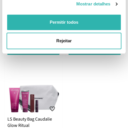
Mostrar detalhes
LS Beauty Bag Dermo
Permitir todos
Essentials
29.
34.
95
95
90
90
€
59.
€
69.
€
PVPR
€
PVPR
Rejeitar
ADICIONAR
ADICIONAR
LS Beauty Bag Caudalie
Glow Ritual