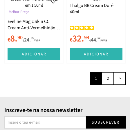
Thalgo BB Cream Doré
40ml
Melhor Preço
Eveline Magic Skin CC
Cream Anti-Vermelhidão 8
em 1 50ml
8.
32.
90
94
35
52
€
24.
€
44.
€
PVPR
€
PVPR
ADICIONAR
ADICIONAR
1
2
>
Inscreve-te na nossa newsletter
SUBSCREVER