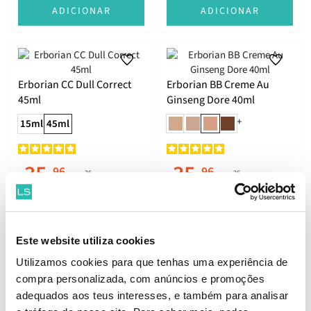
ADICIONAR
ADICIONAR
Erborian CC Dull Correct
Erborian BB Creme Au
45ml
Ginseng Dore 40ml
+
15ml
45ml
35.
35.
96
96
26
26
€
49.
€
49.
€
PVPR
€
PVPR
ADICIONAR
ADICIONAR
Este website utiliza cookies
Utilizamos cookies para que tenhas uma experiência de
compra personalizada, com anúncios e promoções
Erborian Super BB Nude
L'Oréal Wult BB Cream
adequados aos teus interesses, e também para analisar
15ml
C'est Magic 04 Medium