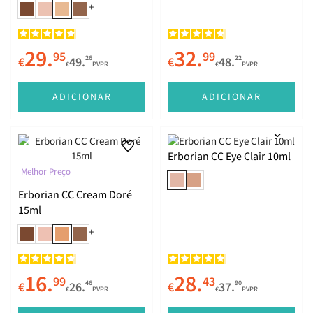
+
29.
32.
95
99
26
22
€
49.
€
48.
€
PVPR
€
PVPR
ADICIONAR
ADICIONAR
Erborian CC Eye Clair 10ml
Melhor Preço
Erborian CC Cream Doré
15ml
+
16.
28.
99
43
46
90
€
26.
€
37.
€
PVPR
€
PVPR