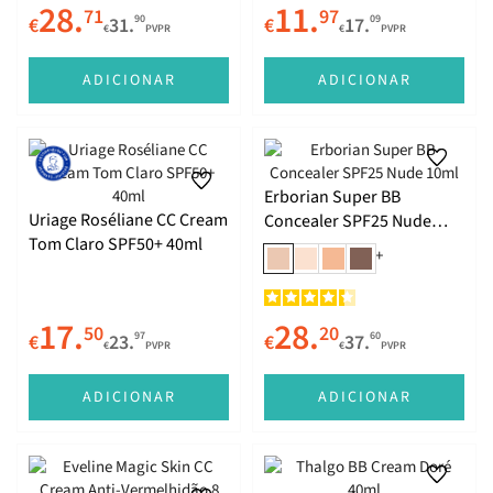
28.
11.
71
97
90
09
€
31.
€
17.
€
PVPR
€
PVPR
ADICIONAR
ADICIONAR
Erborian Super BB
Uriage Roséliane CC Cream
Concealer SPF25 Nude
Tom Claro SPF50+ 40ml
10ml
+
17.
28.
50
20
97
60
€
23.
€
37.
€
PVPR
€
PVPR
ADICIONAR
ADICIONAR