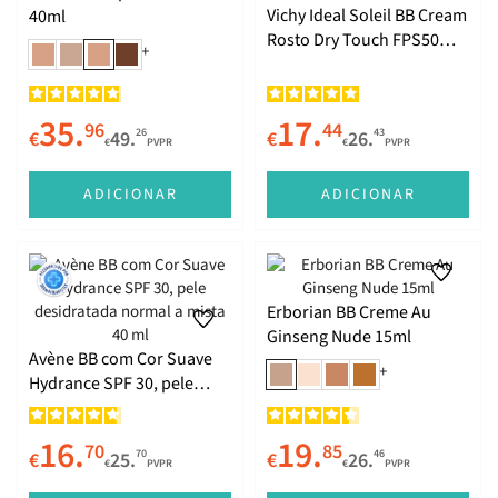
Vichy Ideal Soleil BB Cream
40ml
Rosto Dry Touch FPS50
+
50ml
35.
17.
96
44
26
43
€
49.
€
26.
€
PVPR
€
PVPR
ADICIONAR
ADICIONAR
Erborian BB Creme Au
Ginseng Nude 15ml
Avène BB com Cor Suave
+
Hydrance SPF 30, pele
desidratada normal a
mista 40 ml
16.
19.
70
85
70
46
€
25.
€
26.
€
PVPR
€
PVPR