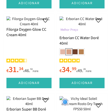
ADICIONAR
ADICIONAR
Filorga Oxygen-Glow CC
Melhor Preço
Cream 40ml
Erborian CC Water Doré
40ml
31.
34.
34
99
92
26
€
46.
€
49.
€
PVPR
€
PVPR
ADICIONAR
ADICIONAR
Erborian Super BB Doré