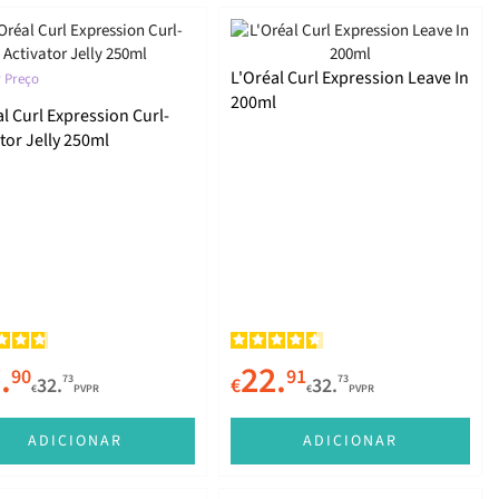
L'Oréal Curl Expression Leave In
 Preço
200ml
l Curl Expression Curl-
tor Jelly 250ml
.
22.
90
91
73
73
32.
€
32.
€
PVPR
€
PVPR
ADICIONAR
ADICIONAR