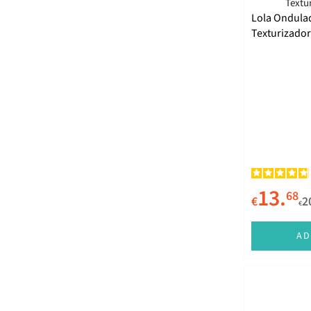
L'Oréal Professionnel
Lola Ondulad
Texturizado
Lazartigue
Lola Cosmetics
Lowell
LUPA STYLING
Maria Nila
Matrix
Maui Moisture
13.
68
€
2
€
Mielle
Milk Shake
AD
Moroccanoil
Novex