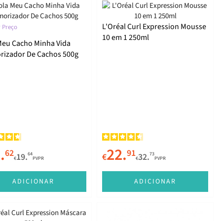
L'Oréal Curl Expression Mousse
 Preço
10 em 1 250ml
Meu Cacho Minha Vida
izador De Cachos 500g
.
22.
62
91
64
73
19.
€
32.
€
PVPR
€
PVPR
ADICIONAR
ADICIONAR