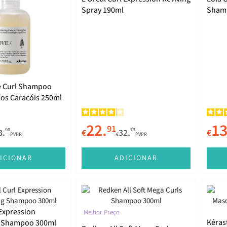
Spray 190ml
Sham
e Curl Shampoo
 os Caracóis 250ml
22.
13
91
00
73
3.
€
32.
€
PVPR
€
PVPR
ICIONAR
ADICIONAR
 Expression
Melhor Preço
Kéras
g Shampoo 300ml