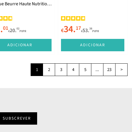
e Beurre Haute Nutrition
.
34.
01
17
02
38
20.
€
53.
€
PVPR
€
PVPR
ADICIONAR
ADICIONAR
1
2
3
4
5
...
23
>
SUBSCREVER