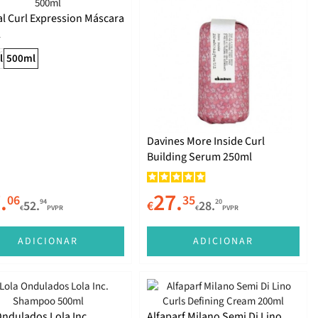
al Curl Expression Máscara
l
l
500ml
Davines More Inside Curl
Building Serum 250ml
.
27.
06
35
94
20
52.
€
28.
€
PVPR
€
PVPR
ADICIONAR
ADICIONAR
Ondulados Lola Inc.
Alfaparf Milano Semi Di Lino