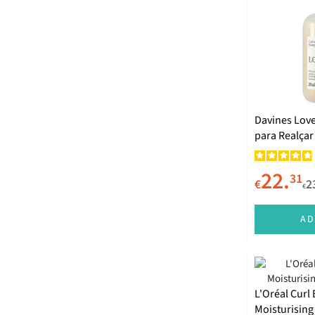
OGX
Oh My! Cosmetics
Olaplex
Paul Mitchell
Phyto
Davines Lov
Real Natura
para Realçar
Redken
22.
René Furterer
31
€
2
€
Revlon
AD
Salon Line
Schwarzkopf
Sebastian
L'Oréal Curl
Sebastian Professional
Moisturisin