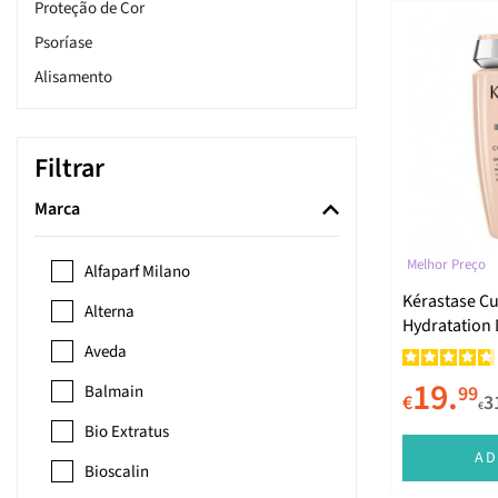
Proteção de Cor
Psoríase
Alisamento
Densidade e Crescimento
Volume
Filtrar
Hidratação e Uso Diário
Marca
Antioleosidade
Anticaspa
Melhor Preço
Alfaparf Milano
Antiqueda
Kérastase Cu
Alterna
Proteção Solar
Hydratation
Aveda
Definição de Ondas e Caracóis
19.
Balmain
99
€
3
€
Bio Extratus
AD
Bioscalin