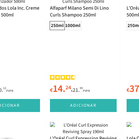
os Lola Inc. Creme
Alfaparf Milano Semi Di Lino
L'Oré
r 500ml
Curls Shampoo 250ml
500m
250ml
1000ml
250m
14.
37
24
12
90
0.
€
21.
€
PVPR
€
PVPR
ICIONAR
ADICIONAR
L'Oréal Curl Expression Reviving
Lola 