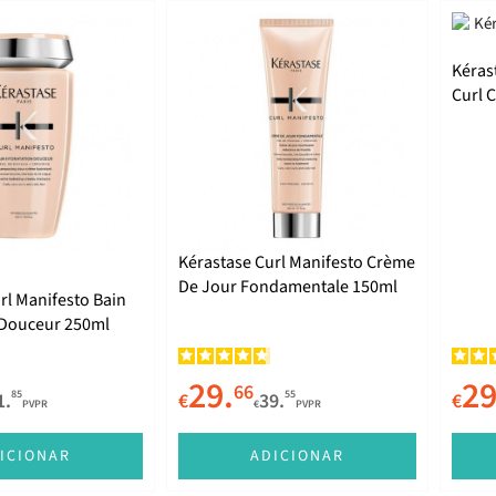
Kéras
Curl 
Kérastase Curl Manifesto Crème
De Jour Fondamentale 150ml
rl Manifesto Bain
 Douceur 250ml
29.
29
66
85
55
1.
€
39.
€
PVPR
€
PVPR
ICIONAR
ADICIONAR