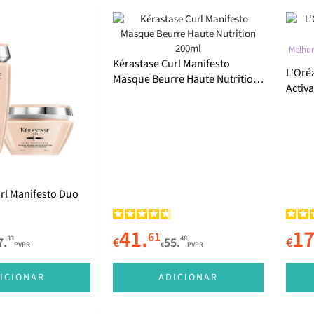
Melhor
Kérastase Curl Manifesto
L'Oréa
Masque Beurre Haute Nutrition
Activa
200ml
rl Manifesto Duo
41.
17
61
33
48
7.
€
55.
€
PVPR
€
PVPR
ICIONAR
ADICIONAR