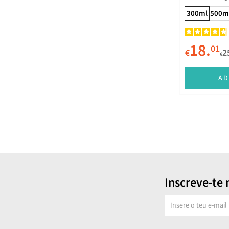
Shea Moisture
300ml
500m
Shu Uemura
18.
Skala
01
€
2
€
Tahe
AD
Tigi
Truss
Umberto Giannini
Wella Professionals
Widi Care
Yellow Professional
Inscreve-te 