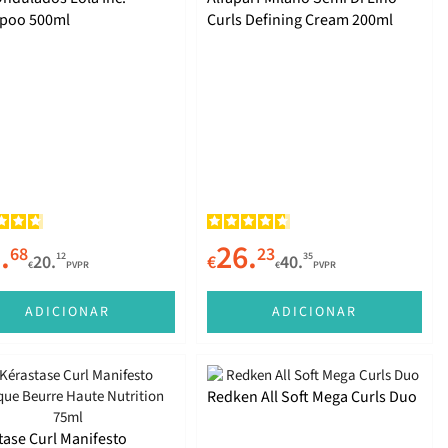
poo 500ml
Curls Defining Cream 200ml
.
26.
68
23
12
35
20.
€
40.
€
PVPR
€
PVPR
ADICIONAR
ADICIONAR
Redken All Soft Mega Curls Duo
tase Curl Manifesto