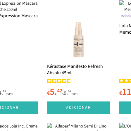
 Expression Máscara
Melhor
Lola 
Memor
Kérastase Manifesto Refresh
Absolu 45ml
5.
11
42
65
04
4.
€
9.
€
PVPR
€
PVPR
ICIONAR
ADICIONAR