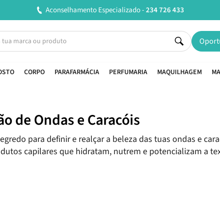
Entregas em 24H úteis.
Oferta de portes a partir de €45*
Oport
OSTO
CORPO
PARAFARMÁCIA
PERFUMARIA
MAQUILHAGEM
MA
ão de Ondas e Caracóis
egredo para definir e realçar a beleza das tuas ondas e car
dutos capilares que hidratam, nutrem e potencializam a te