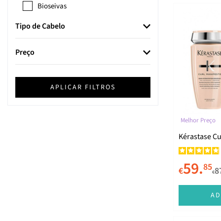
Bioseivas
Cantu
Tipo de Cabelo
Christophe Robin
Preço
Color Wow
Cotril
APLICAR FILTROS
Davines
Elvive
Melhor Preço
Essentials
Kérastase Cu
Fanola
59.
Framesi
85
€
8
€
Garnier
AD
GHD
Goldwell