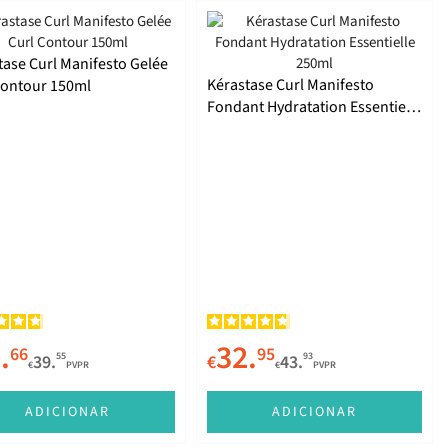
tase Curl Manifesto Gelée
Kérastase Curl Manifesto
Contour 150ml
Fondant Hydratation Essentielle
250ml
.
32.
66
95
55
93
39.
€
43.
€
PVPR
€
PVPR
ADICIONAR
ADICIONAR