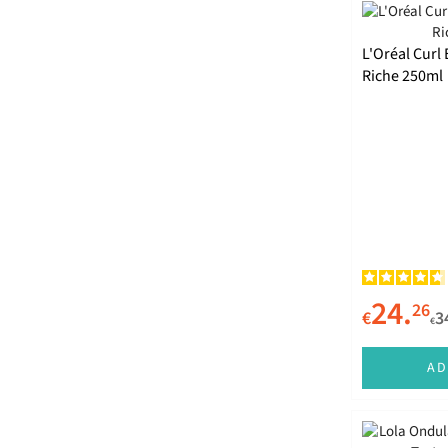
Gota Dourada
L'Oréal Curl
Haskell
Riche 250ml
I.C.O.N.
ISDIN
John Frieda
Joico
Kativa
Kaypro
24.
26
€
3
Kerasilk
€
Kérastase
AD
Kevin Murphy
L'Oréal Paris