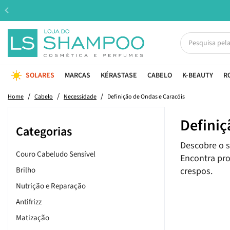
SOLARES
MARCAS
KÉRASTASE
CABELO
K-BEAUTY
R
Home
Cabelo
Necessidade
Definição de Ondas e Caracóis
Definiç
Categorias
Descobre o s
Couro Cabeludo Sensível
Encontra pro
Brilho
crespos.
Nutrição e Reparação
Antifrizz
Matização