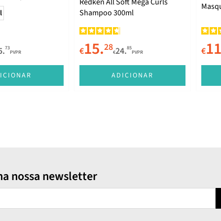
Redken All Soft Mega Curls
Masqu
Shampoo 300ml
l
75ml
15.
11
28
73
85
5.
€
24.
€
PVPR
€
PVPR
ICIONAR
ADICIONAR
na nossa newsletter