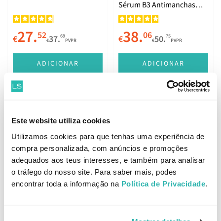
Sérum B3 Antimanchas
Escuras 30ml
27.
38.
52
06
69
75
€
37.
€
50.
€
PVPR
€
PVPR
ADICIONAR
ADICIONAR
Bioderma Pigmentbio
Este website utiliza cookies
Night Renewer 50ml
Melhor Preço
Utilizamos cookies para que tenhas uma experiência de
Heliocare 360º Pigment
compra personalizada, com anúncios e promoções
Solution Fluido Protetor
adequados aos teus interesses, e também para analisar
Solar SPF50+ 50ml
o tráfego do nosso site. Para saber mais, podes
30.
16.
34
40
encontrar toda a informação na
Política de Privacidade
.
56
94
€
41.
€
30.
€
PVPR
€
PVPR
ADICIONAR
ADICIONAR