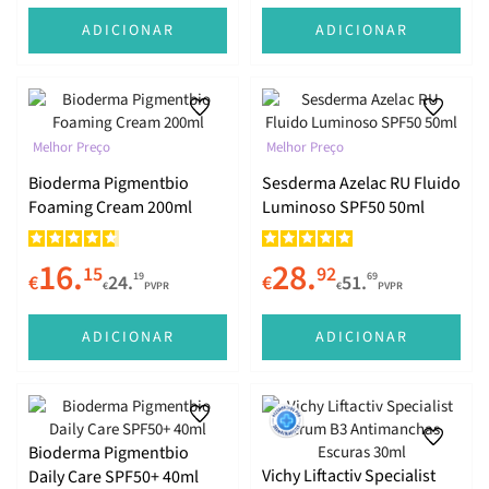
ADICIONAR
ADICIONAR
Melhor Preço
Melhor Preço
Bioderma Pigmentbio
Sesderma Azelac RU Fluido
Foaming Cream 200ml
Luminoso SPF50 50ml
16.
28.
15
92
19
69
€
24.
€
51.
€
PVPR
€
PVPR
ADICIONAR
ADICIONAR
Bioderma Pigmentbio
Vichy Liftactiv Specialist
Daily Care SPF50+ 40ml