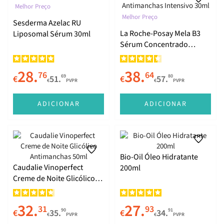
Melhor Preço
Melhor Preço
Sesderma Azelac RU
La Roche-Posay Mela B3
Liposomal Sérum 30ml
Sérum Concentrado
Antimanchas Intensivo
30ml
28.
38.
76
64
69
80
€
51.
€
57.
€
PVPR
€
PVPR
ADICIONAR
ADICIONAR
Bio-Oil Óleo Hidratante
Caudalie Vinoperfect
200ml
Creme de Noite Glicólico
Antimanchas 50ml
32.
27.
31
93
90
91
€
35.
€
34.
€
PVPR
€
PVPR