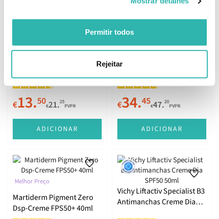
Mostrar detalhes
Permitir todos
Bioderma Pigmentbio C-
Melhor Preço
Concentrate 15ml
SVR Sebiaclear Active Gel
Rejeitar
40ml
13.
34.
50
45
25
20
€
21.
€
47.
€
PVPR
€
PVPR
ADICIONAR
ADICIONAR
Melhor Preço
Vichy Liftactiv Specialist B3
Martiderm Pigment Zero
Antimanchas Creme Dia
Dsp-Creme FPS50+ 40ml
SPF50 50ml