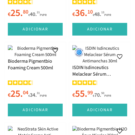
25.
36.
80
10
21
13
€
40.
€
48.
€
PVPR
€
PVPR
ADICIONAR
ADICIONAR
Bioderma Pigmentbio
ISDIN Isdinceutics
Foaming Cream 500ml
Melaclear Sérum
Antimanchas 30ml
25.
55.
04
99
31
50
€
34.
€
70.
€
PVPR
€
PVPR
ADICIONAR
ADICIONAR