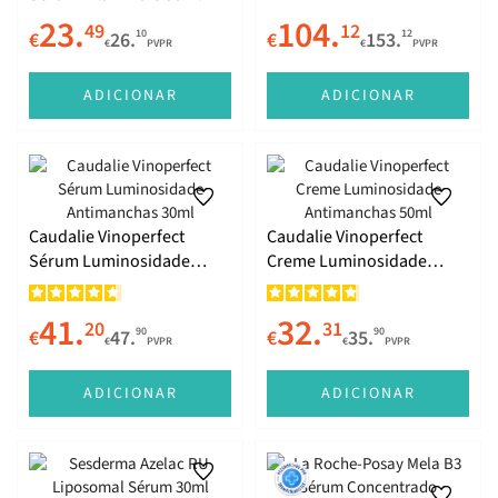
23.
104.
49
12
10
12
€
26.
€
153.
€
PVPR
€
PVPR
ADICIONAR
ADICIONAR
Caudalie Vinoperfect
Caudalie Vinoperfect
Sérum Luminosidade
Creme Luminosidade
Antimanchas 30ml
Antimanchas 50ml
41.
32.
20
31
90
90
€
47.
€
35.
€
PVPR
€
PVPR
ADICIONAR
ADICIONAR