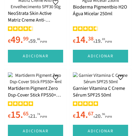
Bioderma Pigmentbio H2O
NeoStrata Skin Active
Água Micelar 250ml
Matriz Creme Anti-
Envelhecimento SPF30 50g
49.
14.
99
38
86
69
€
59.
€
19.
€
PVPR
€
PVPR
ADICIONAR
ADICIONAR
Martiderm Pigment Zero
Garnier Vitamina C Creme
Dsp-Cover Stick FPS50+
Sérum SPF25 50ml
4ml
15.
14.
65
67
74
96
€
21.
€
20.
€
PVPR
€
PVPR
ADICIONAR
ADICIONAR