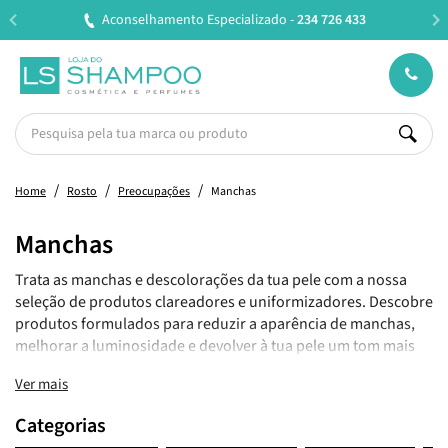
o -
234 726 433
Entregas em 24H úteis.
Oferta de port
Home
Rosto
Preocupações
Manchas
Manchas
Trata as manchas e descolorações da tua pele com a nossa
seleção de produtos clareadores e uniformizadores. Descobre
produtos formulados para reduzir a aparência de manchas,
melhorar a luminosidade e devolver à tua pele um tom mais
uniforme e radiante.
Ver mais
Categorias