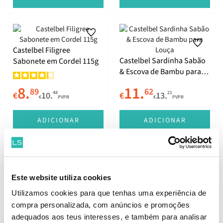
Castelbel Filigree
Castelbel Sardinha Sabão
Sabonete em Cordel 115g
& Escova de Bambu para
Louça
8.
11.
89
62
48
21
€
10.
€
13.
€
PVPR
€
PVPR
ADICIONAR
ADICIONAR
Castelbel Essenciais de
Castelbel Prato de
Este website utiliza cookies
Cozinha Sardinha
Cerâmica para Sabonete
Utilizamos cookies para que tenhas uma experiência de
compra personalizada, com anúncios e promoções
21.
15.
70
15
65
22
€
24.
€
17.
adequados aos teus interesses, e também para analisar
€
PVPR
€
PVPR