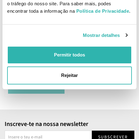
o tráfego do nosso site. Para saber mais, podes
encontrar toda a informação na
Política de Privacidade
.
ADICIONAR
ADICIONAR
Mostrar detalhes
Castelbel Jasmim Branco
Permitir todos
Gel para Mãos e Corpo
Recarga 500ml
15.
84
00
€
18.
€
PVPR
Rejeitar
BREVEMENTE ONLINE
Inscreve-te na nossa newsletter
SUBSCREVER