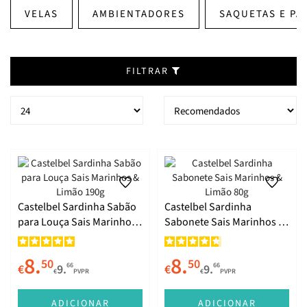
VELAS
AMBIENTADORES
SAQUETAS E PA
FILTRAR
Castelbel Sardinha Sabão
Castelbel Sardinha
para Louça Sais Marinhos
Sabonete Sais Marinhos &
& Limão 190g
Limão 80g
8.
8.
50
50
66
66
€
9.
€
9.
€
PVPR
€
PVPR
ADICIONAR
ADICIONAR