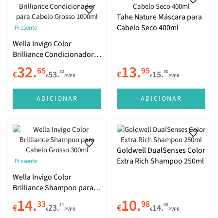
Tahe Nature Máscara para
Cabelo Seco 400ml
Presente
Wella Invigo Color
Brilliance Condicionador
para Cabelo Grosso
32.
13.
65
95
52
50
€
53.
€
15.
1000ml
€
PVPR
€
PVPR
ADICIONAR
ADICIONAR
Goldwell DualSenses Color
Extra Rich Shampoo 250ml
Presente
Wella Invigo Color
Brilliance Shampoo para
Cabelo Grosso 300ml
14.
10.
33
98
11
08
€
23.
€
14.
€
PVPR
€
PVPR