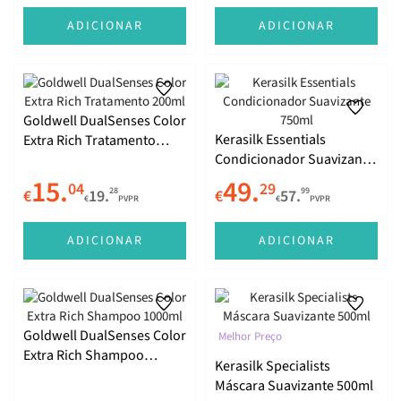
ADICIONAR
ADICIONAR
Goldwell DualSenses Color
Kerasilk Essentials
Extra Rich Tratamento
Condicionador Suavizante
200ml
750ml
15.
49.
04
29
28
99
€
19.
€
57.
€
PVPR
€
PVPR
ADICIONAR
ADICIONAR
Goldwell DualSenses Color
Melhor Preço
Extra Rich Shampoo
Kerasilk Specialists
1000ml
Máscara Suavizante 500ml