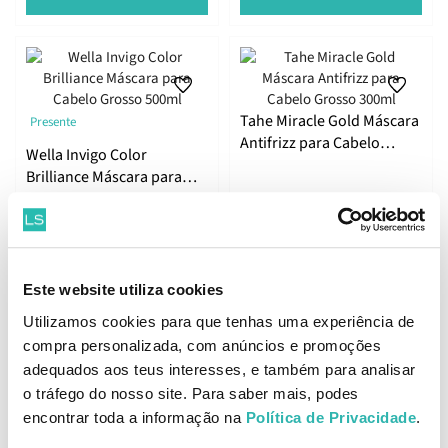
Tahe Miracle Gold Máscara
Presente
Antifrizz para Cabelo
Wella Invigo Color
Grosso 300ml
Brilliance Máscara para
Cabelo Grosso 500ml
25.
12.
62
95
00
39
€
42.
€
14.
€
PVPR
€
PVPR
Este website utiliza cookies
ADICIONAR
ADICIONAR
Utilizamos cookies para que tenhas uma experiência de
compra personalizada, com anúncios e promoções
adequados aos teus interesses, e também para analisar
o tráfego do nosso site. Para saber mais, podes
Kerasilk Essentials
encontrar toda a informação na
Política de Privacidade
.
Tahe Nature Shampoo
Shampoo Suavizante
para Cabelo Seco Sem
750ml