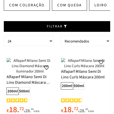
COM COLORAÇÃO
COM QUEDA
LOIRO
FILTRAR
Alfaparf Milano Semi Di
Alfaparf Milano Semi Di
Lino Curls Máscara 200ml
Lino Diamond Máscara
200ml
500ml
Iluminador 200ml
200ml
500ml
18.
18.
72
72
80
80
€
28.
€
28.
€
PVPR
€
PVPR