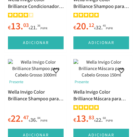
Brilliance Condicionador
Brilliance Shampoo para
para Cabelo Grosso 200ml
Cabelo Grosso 500ml
13.
20.
03
12
36
45
€
21.
€
32.
€
PVPR
€
PVPR
ADICIONAR
ADICIONAR
Presente
Presente
Wella Invigo Color
Wella Invigo Color
Brilliance Shampoo para
Brilliance Máscara para
Cabelo Grosso 1000ml
Cabelo Grosso 150ml
22.
13.
47
83
84
68
€
36.
€
22.
€
PVPR
€
PVPR
ADICIONAR
ADICIONAR