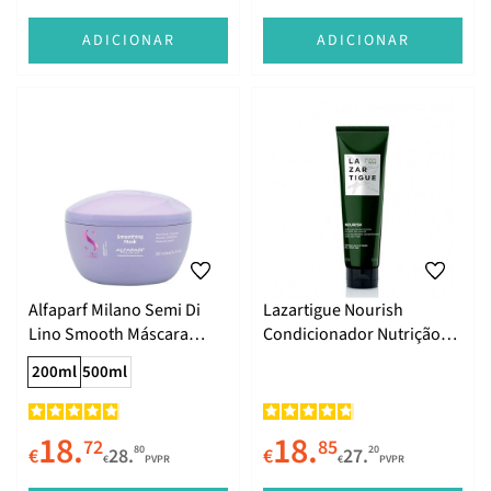
ADICIONAR
ADICIONAR
Alfaparf Milano Semi Di
Lazartigue Nourish
Lino Smooth Máscara
Condicionador Nutrição
Alisante 200ml
Intensa 150ml
200ml
500ml
18.
18.
72
85
80
20
€
28.
€
27.
€
PVPR
€
PVPR