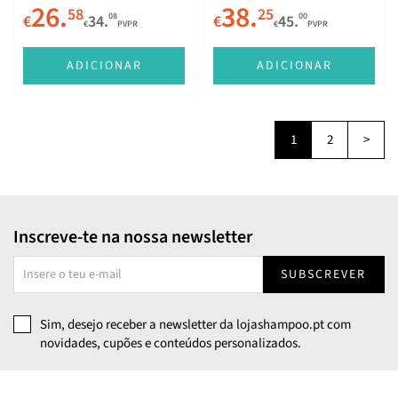
26.
38.
58
25
08
00
€
34.
€
45.
€
PVPR
€
PVPR
ADICIONAR
ADICIONAR
1
2
>
Inscreve-te na nossa newsletter
SUBSCREVER
Sim, desejo receber a newsletter da lojashampoo.pt com
novidades, cupões e conteúdos personalizados.