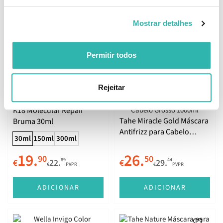
Sulfatos 750ml
Mostrar detalhes
20.
45.
95
77
28
85
€
23.
€
53.
€
PVPR
€
PVPR
Permitir todos
ADICIONAR
ADICIONAR
Rejeitar
K18 Molecular Repair
Tahe Miracle Gold Máscara
Bruma 30ml
Antifrizz para Cabelo
30ml
150ml
300ml
Grosso 1000ml
19.
26.
90
50
89
44
€
22.
€
29.
€
PVPR
€
PVPR
ADICIONAR
ADICIONAR