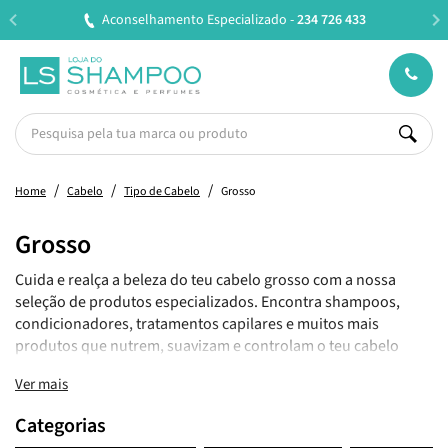
cializado -
234 726 433
Entregas em 24H úteis.
Ofert
Home
Cabelo
Tipo de Cabelo
Grosso
Grosso
Cuida e realça a beleza do teu cabelo grosso com a nossa
seleção de produtos especializados. Encontra shampoos,
condicionadores, tratamentos capilares e muitos mais
produtos que nutrem, suavizam e controlam o teu cabelo
grosso. Navega pela nossa categoria de cabelo grosso e
Ver mais
transforma a tua rotina capilar.
Categorias