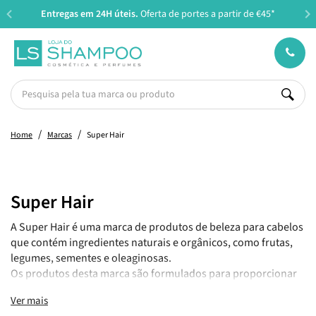
Entregas em 24H úteis.
Oferta de portes a partir de €45*
Home
Marcas
Super Hair
Super Hair
A Super Hair é uma marca de produtos de beleza para cabelos
que contém ingredientes naturais e orgânicos, como frutas,
legumes, sementes e oleaginosas.
Os produtos desta marca são formulados para proporcionar
uma série de benefícios para o cabelo, como hidratação,
Ver mais
nutrição, força, brilho e proteção.