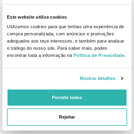
€
10.
€
9.
€
PVPR
€
PVPR
ADICIONAR
ADICIONAR
Este website utiliza cookies
Utilizamos cookies para que tenhas uma experiência de
compra personalizada, com anúncios e promoções
adequados aos teus interesses, e também para analisar
Super Hair Shampoo para
o tráfego do nosso site. Para saber mais, podes
Cabelo Encaracolado
Melhor Preço
encontrar toda a informação na
Política de Privacidade
.
400ml
Super Hair Recarga de
Keratina para Cabelos
Danificados 200ml
6.
7.
Mostrar detalhes
57
66
68
01
€
9.
€
9.
€
PVPR
€
PVPR
ADICIONAR
ADICIONAR
Permitir todos
Rejeitar
Melhor Preço