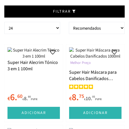
FILTRAR
Super Hair Alecrim Tónico
Melhor Preço
3 em 1 100ml
Super Hair Máscara para
Cabelos Danificados
1000ml
6.
8.
60
75
80
05
€
8.
€
10.
€
PVPR
€
PVPR
ADICIONAR
ADICIONAR