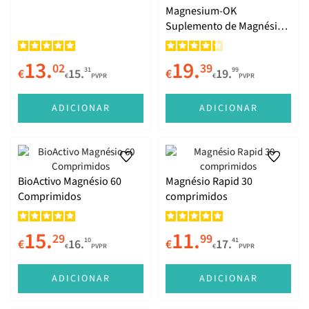
Magnesium-OK
Suplemento de Magnésio
30 Comprimidos
13.
19.
02
39
31
99
€
15.
€
19.
€
PVPR
€
PVPR
ADICIONAR
ADICIONAR
BioActivo Magnésio 60
Magnésio Rapid 30
Comprimidos
comprimidos
15.
11.
29
99
10
41
€
16.
€
17.
€
PVPR
€
PVPR
ADICIONAR
ADICIONAR