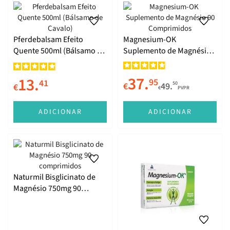
Pferdebalsam Efeito
Magnesium-OK
Quente 500ml (Bálsamo de
Suplemento de Magnésio
Cavalo)
90 Comprimidos
37.
13.
95
41
50
€
49.
€
€
PVPR
ADICIONAR
ADICIONAR
Naturmil Bisglicinato de
Magnésio 750mg 90
comprimidos