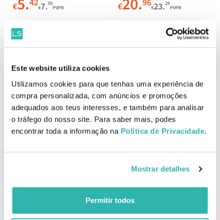
5.
20.
42
96
59
29
€
7.
€
23.
€
PVPR
€
PVPR
ADICIONAR
ADICIONAR
Este website utiliza cookies
STARBALM Warm Gel
Absorvit Magnésio + B6 60
Utilizamos cookies para que tenhas uma experiência de
100ml
Comprimidos
compra personalizada, com anúncios e promoções
adequados aos teus interesses, e também para analisar
16.
16.
o tráfego do nosso site. Para saber mais, podes
90
24
07
05
€
18.
€
18.
€
PVPR
€
PVPR
encontrar toda a informação na
Política de Privacidade
.
ADICIONAR
ADICIONAR
Mostrar detalhes
Permitir todos
Bioactivo Vitamina D 80
Naturmil Cálcio + Magnésio
Cápsulas