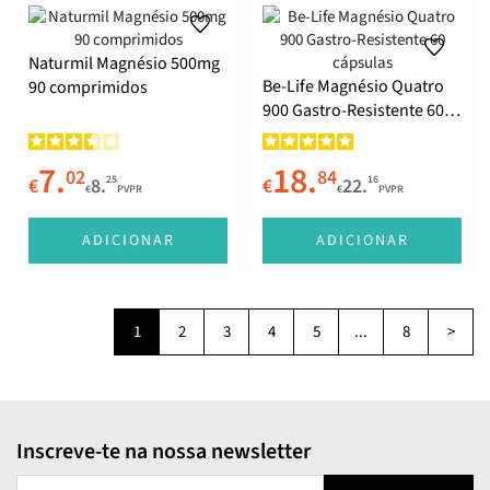
Naturmil Magnésio 500mg
Be-Life Magnésio Quatro
90 comprimidos
900 Gastro-Resistente 60
cápsulas
7.
18.
02
84
25
16
€
8.
€
22.
€
PVPR
€
PVPR
ADICIONAR
ADICIONAR
1
2
3
4
5
...
8
>
Inscreve-te na nossa newsletter