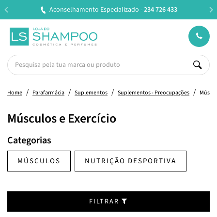
Entregas em 24H úteis.
Oferta de portes a partir de €45*
Home
Parafarmácia
Suplementos
Suplementos - Preocupações
Músculo
Músculos e Exercício
Categorias
MÚSCULOS
NUTRIÇÃO DESPORTIVA
FILTRAR