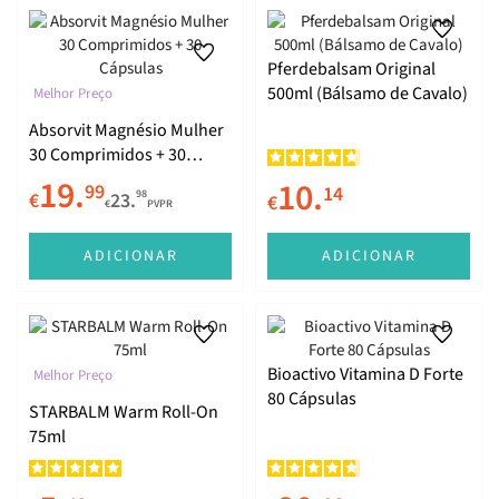
Pferdebalsam Original
500ml (Bálsamo de Cavalo)
Melhor Preço
Absorvit Magnésio Mulher
30 Comprimidos + 30
Cápsulas
19.
10.
99
14
98
€
23.
€
€
PVPR
ADICIONAR
ADICIONAR
Bioactivo Vitamina D Forte
Melhor Preço
80 Cápsulas
STARBALM Warm Roll-On
75ml