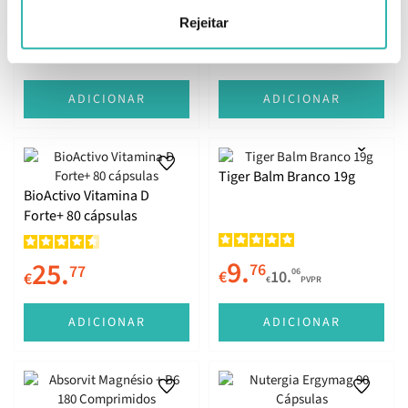
+ Zinco + Vitamina D 90
Rejeitar
comprimidos
15.
10.
65
69
39
58
€
17.
€
12.
€
PVPR
€
PVPR
ADICIONAR
ADICIONAR
Tiger Balm Branco 19g
BioActivo Vitamina D
Forte+ 80 cápsulas
9.
25.
76
77
06
€
10.
€
€
PVPR
ADICIONAR
ADICIONAR