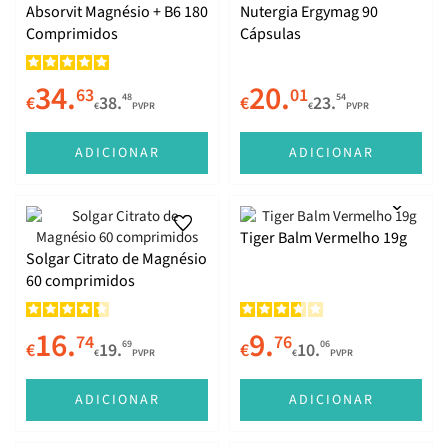
Absorvit Magnésio + B6 180
Nutergia Ergymag 90
Comprimidos
Cápsulas
34.
20.
63
01
48
54
€
38.
€
23.
€
PVPR
€
PVPR
ADICIONAR
ADICIONAR
Tiger Balm Vermelho 19g
Solgar Citrato de Magnésio
60 comprimidos
16.
9.
74
76
69
06
€
19.
€
10.
€
PVPR
€
PVPR
ADICIONAR
ADICIONAR