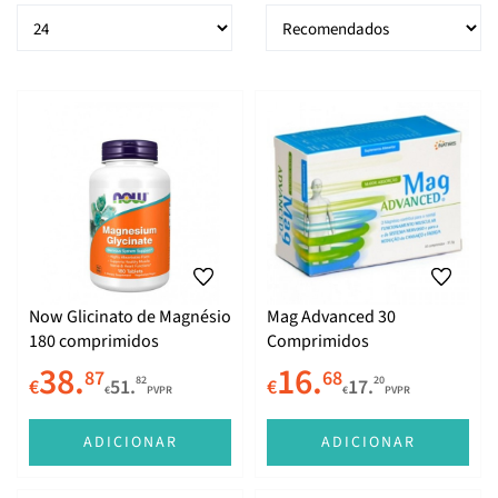
Now Glicinato de Magnésio
Mag Advanced 30
180 comprimidos
Comprimidos
38.
16.
87
68
82
20
€
51.
€
17.
€
PVPR
€
PVPR
ADICIONAR
ADICIONAR