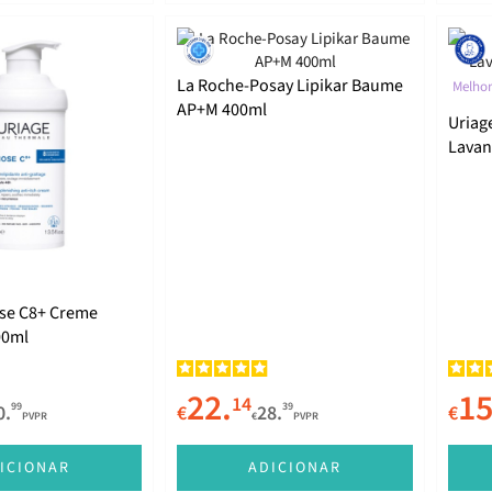
La Roche-Posay Lipikar Baume
Melhor
AP+M 400ml
Uriag
Lavan
se C8+ Creme
00ml
22.
15
14
99
39
0.
€
28.
€
PVPR
€
PVPR
ICIONAR
ADICIONAR