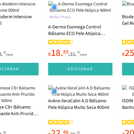
oderm Intensive
Biode
Melhor Preço
l
Gel M
A-Derma Exomega Control
Bálsamo ECO Pele Atópica
400ml
18.
25
85
20
70
8.
€
31.
€
PVPR
€
PVPR
ICIONAR
ADICIONAR
Avène XeraCalm A.D Bálsamo
ISDIN
se C8+ Bálsamo
Pele Atópica Muito Seca 400ml
Banho
ante Anti-Prurido
22.
20
46
99
95