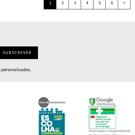
1
2
3
4
5
6
>
SUBSCREVER
 personalizados.
Autorizado a Disponibilizar