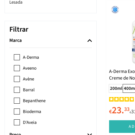
Lesada
Filtrar
Marca
A-Derma
Aveeno
A-Derma Exo
Creme de No
Avène
Reparador 4
200ml
400m
Barral
Bepanthene
23.
33
€
3
Bioderma
€
D'Aveia
AD
Dexeryl
Preço