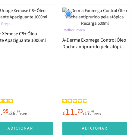
 Preço
Melhor Preço
e Xémose C8+ Óleo
A-Derma Exomega Control Óleo
te Apaziguante 1000ml
Duche antiprurido pele atópica
Recarga 500ml
.
11.
95
73
99
41
26.
€
17.
€
PVPR
€
PVPR
ADICIONAR
ADICIONAR