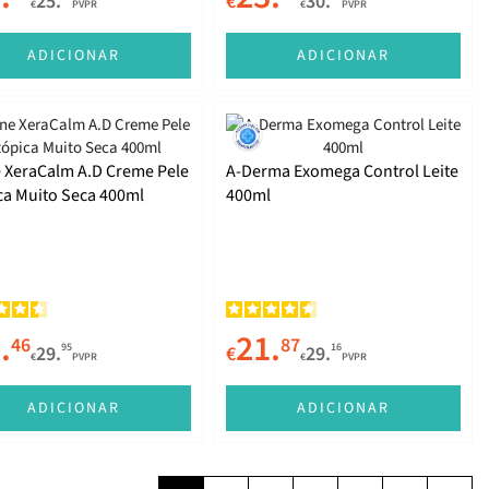
25.
€
30.
€
PVPR
€
PVPR
ADICIONAR
ADICIONAR
 XeraCalm A.D Creme Pele
A-Derma Exomega Control Leite
ca Muito Seca 400ml
400ml
.
21.
46
87
95
16
29.
€
29.
€
PVPR
€
PVPR
ADICIONAR
ADICIONAR