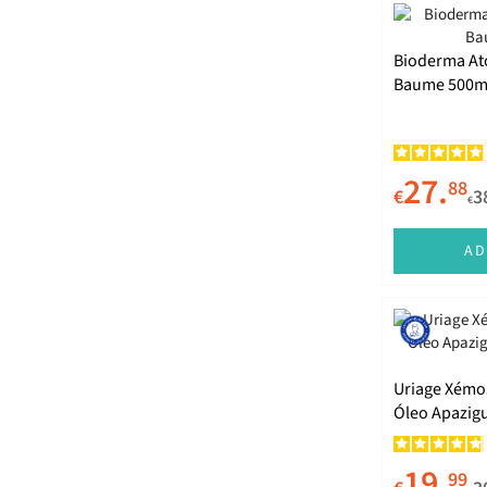
Bioderma At
Baume 500m
27.
88
€
3
€
AD
Uriage Xémo
Óleo Apazigu
500ml
19.
99