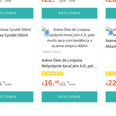
0.
€
29.
€
PVPR
€
PVPR
ICIONAR
ADICIONAR
se Syndet 500ml
Avène
Atópi
Melhor Preço
Avène Óleo de Limpeza
Relipidante XeraCalm A.D, pele
muito seca com tendência a
eczema atópico 400ml
16.
22
46
99
95
3.
€
21.
€
PVPR
€
PVPR
ICIONAR
ADICIONAR