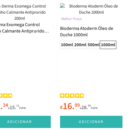
Melhor Preço
ma Exomega Control
Bioderma Atoderm Óleo de
 Calmante Antiprurido
Duche 1000ml
l
100ml
200ml
500ml
1000ml
.
16.
34
99
11
06
15.
€
28.
€
PVPR
€
PVPR
ADICIONAR
ADICIONAR