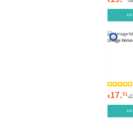
€
3
€
AD
Uriage Xémo
17.
51
€
2
€
AD