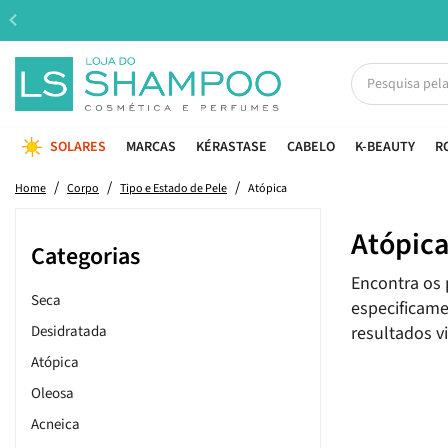
SOLARES
MARCAS
KÉRASTASE
CABELO
K-BEAUTY
R
Home
Corpo
Tipo e Estado de Pele
Atópica
Atópic
Categorias
Encontra os 
Seca
especificame
Desidratada
resultados vi
Atópica
Oleosa
Acneica