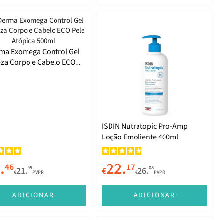
ma Exomega Control Gel
za Corpo e Cabelo ECO
Atópica 500ml
ISDIN Nutratopic Pro-Amp
Loção Emoliente 400ml
.
22.
46
17
95
08
21.
€
26.
€
PVPR
€
PVPR
ADICIONAR
ADICIONAR