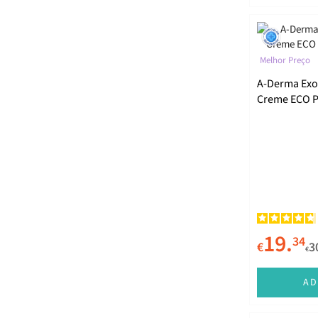
Melhor Preço
A-Derma Exo
Creme ECO P
19.
34
€
3
€
AD