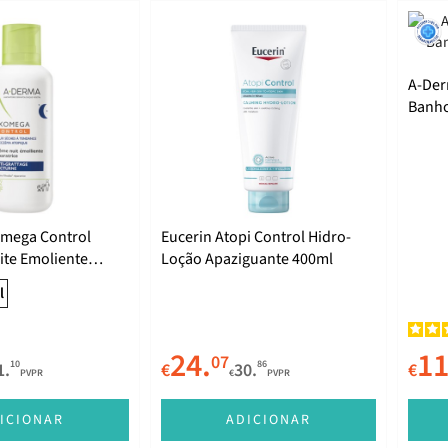
A-Der
Banho
200m
mega Control
Eucerin Atopi Control Hidro-
ite Emoliente
Loção Apaziguante 400ml
00ml
l
24.
11
07
10
86
1.
€
30.
€
PVPR
€
PVPR
ICIONAR
ADICIONAR