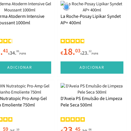
rma Atoderm Intensive
La Roche-Posay Lipikar Syndet
oussant 1000ml
AP+ 400ml
.
18.
41
03
81
12
34.
€
23.
€
PVPR
€
PVPR
ADICIONAR
ADICIONAR
 Nutratopic Pro-Amp Gel
D'Aveia PS Emulsão de Limpeza
 Emoliente 750ml
Pele Seca 500ml
.
23.
59
45
10
06