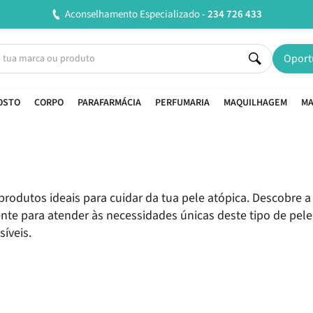
Entregas em 24H úteis.
Oferta de portes a partir de €45*
Oport
OSTO
CORPO
PARAFARMÁCIA
PERFUMARIA
MAQUILHAGEM
MA
a
produtos ideais para cuidar da tua pele atópica. Descobre 
nte para atender às necessidades únicas deste tipo de pele
síveis.