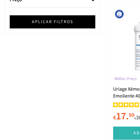
Ducray
Eucerin
APLICAR FILTROS
ISDIN
La Roche-Posay
LETI
Mixa
Noreva
Melhor Preço
Rilastil
Uriage Xémo
Emoliente 4
SVR
Uriage
17.
99
€
3
€
AD