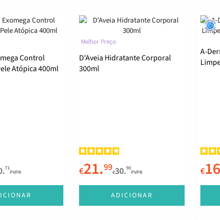
Melhor Preço
A-Der
mega Control
D'Aveia Hidratante Corporal
Limpe
ele Atópica 400ml
300ml
Pele 
21.
16
99
71
90
0.
€
30.
€
PVPR
€
PVPR
ICIONAR
ADICIONAR