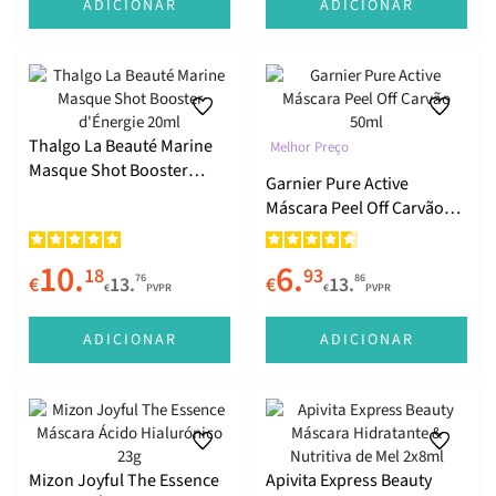
ADICIONAR
ADICIONAR
Thalgo La Beauté Marine
Melhor Preço
Masque Shot Booster
Garnier Pure Active
d'Énergie 20ml
Máscara Peel Off Carvão
50ml
10.
6.
18
93
76
86
€
13.
€
13.
€
PVPR
€
PVPR
ADICIONAR
ADICIONAR
Mizon Joyful The Essence
Apivita Express Beauty