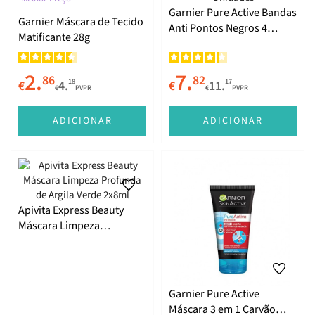
Garnier Pure Active Bandas
Garnier Máscara de Tecido
Anti Pontos Negros 4
Matificante 28g
Unidades
2.
7.
86
82
18
17
€
4.
€
11.
€
PVPR
€
PVPR
ADICIONAR
ADICIONAR
Apivita Express Beauty
Máscara Limpeza
Profunda de Argila Verde
2x8ml
Garnier Pure Active
Máscara 3 em 1 Carvão