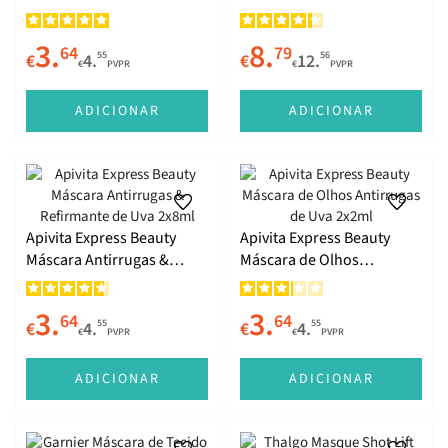
150ml
3.
8.
64
79
55
56
€
4.
€
12.
€
PVPR
€
PVPR
ADICIONAR
ADICIONAR
Apivita Express Beauty
Apivita Express Beauty
Máscara Antirrugas &
Máscara de Olhos
Refirmante de Uva 2x8ml
Antirrugas de Uva 2x2ml
3.
3.
64
64
55
55
€
4.
€
4.
€
PVPR
€
PVPR
ADICIONAR
ADICIONAR