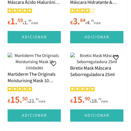
Máscara Ácido Hialurónico
Máscara Hidratante &
23g
Nutritiva de Mel 2x8ml
1.
3.
59
64
99
55
€
1.
€
4.
€
PVPR
€
PVPR
ADICIONAR
ADICIONAR
Biretix Mask Máscara
Martiderm The Originals
Seborreguladora 25ml
Moisturising Mask 10
Unidades
15.
15.
50
90
53
70
€
21.
€
18.
€
PVPR
€
PVPR
ADICIONAR
ADICIONAR