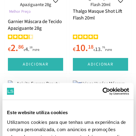
Thalgo Masque Shot Lift
Melhor Preço
Flash 20ml
Garnier Máscara de Tecido
Apaziguante 28g
2.
10.
86
18
18
76
€
4.
€
13.
€
PVPR
€
PVPR
ADICIONAR
ADICIONAR
Uriage Hyséac Máscara
Apivita Express Beauty
Purificante Peel-Off 50ml
Creme Esfoliante Intensivo
Este website utiliza cookies
de Azeitona 2x8ml
Utilizamos cookies para que tenhas uma experiência de
3.
14.
64
59
55
99
compra personalizada, com anúncios e promoções
€
4.
€
19.
€
PVPR
€
PVPR