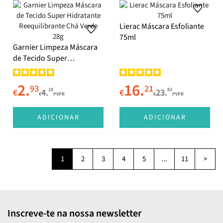
Lierac Máscara Esfoliante
75ml
Garnier Limpeza Máscara
de Tecido Super
Hidratante Reequilibrante
Chá Verde 28g
2.
16.
93
21
18
83
€
4.
€
23.
€
PVPR
€
PVPR
ADICIONAR
ADICIONAR
1
2
3
4
5
...
11
>
Inscreve-te na nossa newsletter