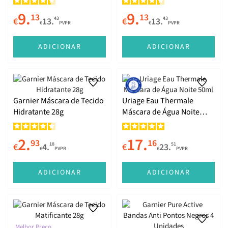
9.
9.
13
13
43
43
€
13.
€
13.
€
PVPR
€
PVPR
ADICIONAR
ADICIONAR
Garnier Máscara de Tecido
Uriage Eau Thermale
Hidratante 28g
Máscara de Água Noite
50ml
2.
17.
93
16
18
51
€
4.
€
23.
€
PVPR
€
PVPR
ADICIONAR
ADICIONAR
Melhor Preço