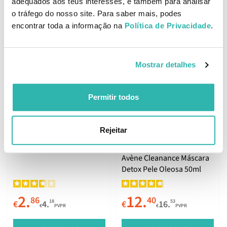
adequados aos teus interesses, e também para analisar
o tráfego do nosso site. Para saber mais, podes
ADICIONAR
ADICIONAR
encontrar toda a informação na
Política de Privacidade
.
Mostrar detalhes
Melhor Preço
Garnier Máscara de Tecido
Permitir todos
Aloe Hialurónico CryoJelly
Anti-Fadiga 27g
Rejeitar
Melhor Preço
Avène Cleanance Máscara
Detox Pele Oleosa 50ml
2.
12.
86
40
18
53
€
4.
€
16.
€
PVPR
€
PVPR