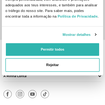
Inscreve-te na nossa newsletter
adequados aos teus interesses, e também para analisar
o tráfego do nosso site. Para saber mais, podes
SUBSCREVER
encontrar toda a informação na
Política de Privacidade
.
Sim, desejo receber a newsletter da lojashampoo.pt com
novidades, cupões e conteúdos personalizados.
Mostrar detalhes
Permitir todos
Informação
Atendimento
Rejeitar
A Minha Conta