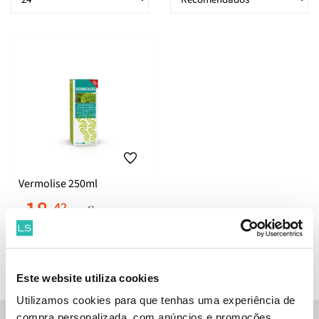
Vermolise 250ml
18.
42
47
€
20.
€
PVPR
ADICIONAR
Este website utiliza cookies
Utilizamos cookies para que tenhas uma experiência de
compra personalizada, com anúncios e promoções