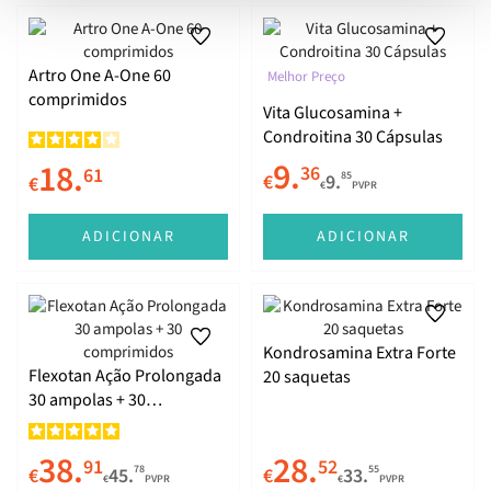
Artro One A-One 60
Melhor Preço
comprimidos
Vita Glucosamina +
Condroitina 30 Cápsulas
9.
18.
36
61
85
€
9.
€
€
PVPR
ADICIONAR
ADICIONAR
Kondrosamina Extra Forte
Flexotan Ação Prolongada
20 saquetas
30 ampolas + 30
comprimidos
38.
28.
91
52
78
55
€
45.
€
33.
€
PVPR
€
PVPR