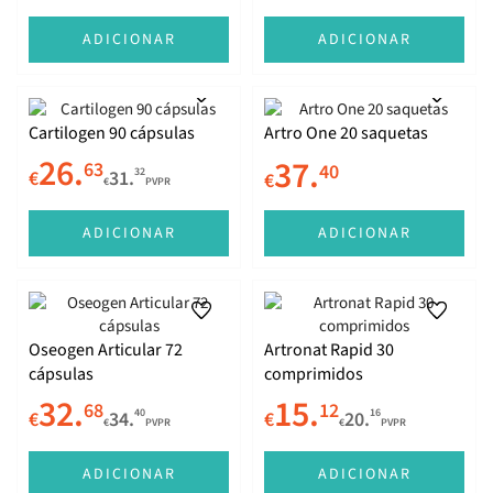
ADICIONAR
ADICIONAR
Cartilogen 90 cápsulas
Artro One 20 saquetas
26.
37.
63
40
32
€
31.
€
€
PVPR
ADICIONAR
ADICIONAR
Oseogen Articular 72
Artronat Rapid 30
cápsulas
comprimidos
32.
15.
68
12
40
16
€
34.
€
20.
€
PVPR
€
PVPR
ADICIONAR
ADICIONAR