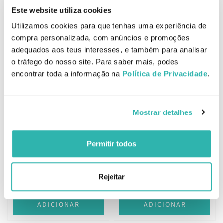
Este website utiliza cookies
Flexotan 30 ampolas
Utilizamos cookies para que tenhas uma experiência de
compra personalizada, com anúncios e promoções
Now Glucosamine &
Chondroitin com MSM 90
adequados aos teus interesses, e também para analisar
cápsulas
31.
o tráfego do nosso site. Para saber mais, podes
43.
33
10
77
€
41.
€
€
PVPR
encontrar toda a informação na
Política de Privacidade
.
ADICIONAR
ADICIONAR
Mostrar detalhes
Permitir todos
4Life Fundamentals Fibro
Advancis Jointrix Plus 30
AMJ Dia 90 cápsulas
comprimidos
35.
20.
39
84
Rejeitar
48
15
€
36.
€
23.
€
PVPR
€
PVPR
ADICIONAR
ADICIONAR