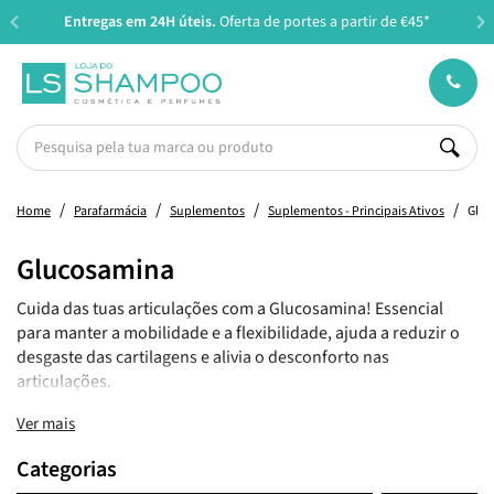
Entregas em 24H úteis.
Oferta de portes a partir de €45*
Home
Parafarmácia
Suplementos
Suplementos - Principais Ativos
Gluc
Glucosamina
Cuida das tuas articulações com a Glucosamina! Essencial
para manter a mobilidade e a flexibilidade, ajuda a reduzir o
desgaste das cartilagens e alivia o desconforto nas
articulações.
Ver mais
Categorias