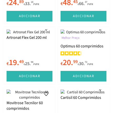
24.
48.
89
45
18
37
€
33.
€
66.
€
PVPR
€
PVPR
ADICIONAR
ADICIONAR
Artronat Flex Gel 200 ml
Melhor Preço
Optimus 60 comprimidos
19.
20.
49
99
98
72
€
25.
€
30.
€
PVPR
€
PVPR
ADICIONAR
ADICIONAR
Cartisil 60 Comprimidos
Movitrose Tecnilor 60
comprimidos