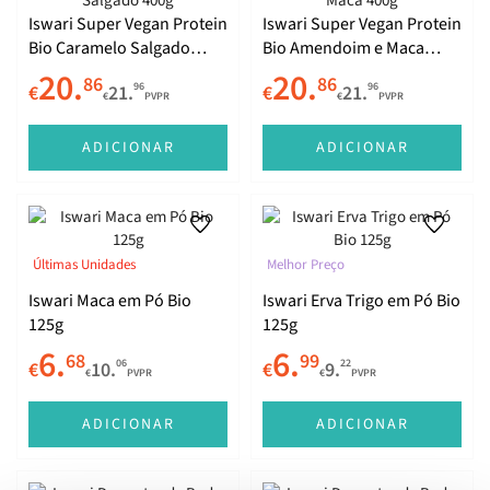
Iswari Super Vegan Protein
Iswari Super Vegan Protein
Bio Caramelo Salgado
Bio Amendoim e Maca
400g
400g
20.
20.
86
86
96
96
€
21.
€
21.
€
PVPR
€
PVPR
ADICIONAR
ADICIONAR
Últimas Unidades
Melhor Preço
Iswari Maca em Pó Bio
Iswari Erva Trigo em Pó Bio
125g
125g
6.
6.
68
99
06
22
€
10.
€
9.
€
PVPR
€
PVPR
ADICIONAR
ADICIONAR