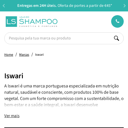
Entregas em 24H úteis.
Oferta de portes a partir de €45*
Home
Marcas
Iswari
Iswari
A Iswari é uma marca portuguesa especializada em nutrição
natural, saudável e consciente, com produtos 100% de base
vegetal. Com um forte compromisso com a sustentabilidade, o
bem-estar e a saúde integral, a Iswari desenvolve
superalimentos, pequenos-almoços instantâneos, misturas
Ver mais
proteicas, farinhas, snacks e chás funcionais, ideais para
quem procura uma alimentação mais equilibrada e nutritiva.