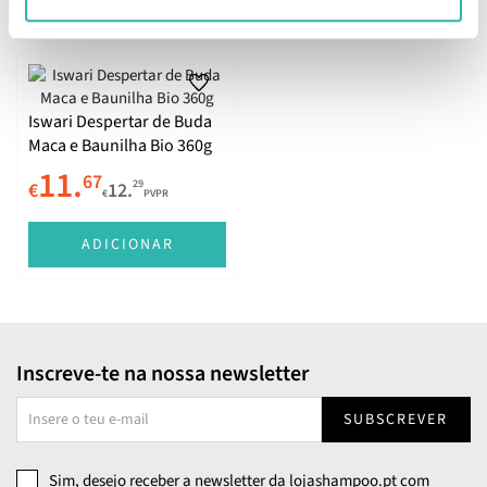
ADICIONAR
ADICIONAR
Iswari Despertar de Buda
Maca e Baunilha Bio 360g
11.
67
29
€
12.
€
PVPR
ADICIONAR
Inscreve-te na nossa newsletter
SUBSCREVER
Sim, desejo receber a newsletter da lojashampoo.pt com