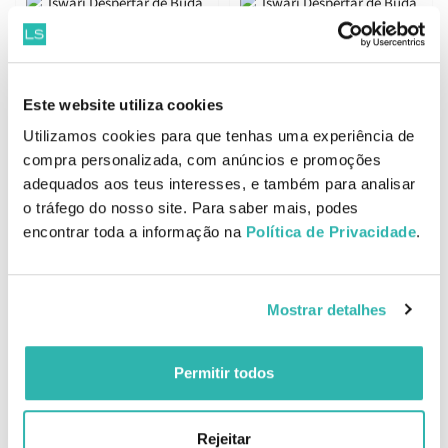
Melhor Preço
Melhor Preço
Iswari Despertar de Buda
Iswari Despertar de Buda
Este website utiliza cookies
Açaí Banana e Morango Bio
Proteína de Cânhamo Bio
Utilizamos cookies para que tenhas uma experiência de
360g
360g
9.
11.
97
67
29
29
compra personalizada, com anúncios e promoções
€
12.
€
12.
€
PVPR
€
PVPR
adequados aos teus interesses, e também para analisar
o tráfego do nosso site. Para saber mais, podes
ADICIONAR
ADICIONAR
encontrar toda a informação na
Política de Privacidade
.
Mostrar detalhes
Iswari Despertar de Buda
Iswari Despertar de Buda
Cacau Bio 360g
Amendoim e Banana Bio
Permitir todos
360g
11.
11.
67
67
29
29
€
12.
€
12.
€
PVPR
€
PVPR
Rejeitar