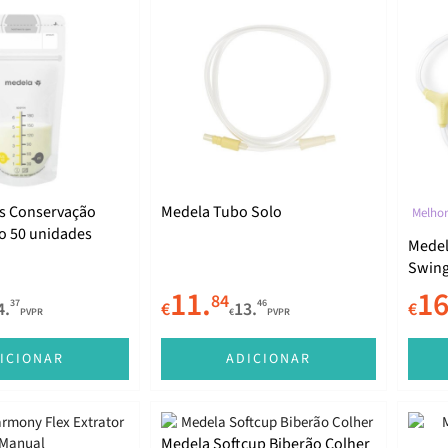
s Conservação
Medela Tubo Solo
Melhor
o 50 unidades
Medel
Swing 
11.
16
84
37
46
4.
€
13.
€
PVPR
€
PVPR
ICIONAR
ADICIONAR
Medela Softcup Biberão Colher