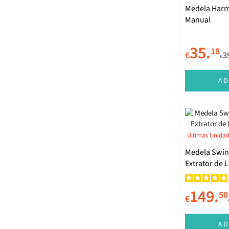
Medela Harm
Manual
35.
18
€
3
€
AD
Últimas Unida
Medela Swin
Extrator de L
149.
58
€
AD