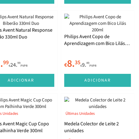
ps Avent Natural Response
Philips Avent Copo de
ão 330ml Duo
Aprendizagem com Bico Lilás
200ml
.
8.
99
35
99
49
24.
€
9.
€
PVPR
€
PVPR
ADICIONAR
ADICIONAR
s Unidades
Últimas Unidades
ps Avent Magic Cup Copo
Medela Colector de Leite 2
alhinha Verde 300ml
unidades