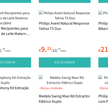
Philips Avent Natural Response
Phili
t Recipientes para
Tetina T5 Duo
Biber
Materno
9.
21
23
49
49
1.
€
10.
€
PVPR
€
PVPR
ICIONAR
ADICIONAR
hony Kit Extração
Últimas Unidades
Última
Medela Swing Maxi Rd Extractor
Phili
Elétrico Duplo
com P