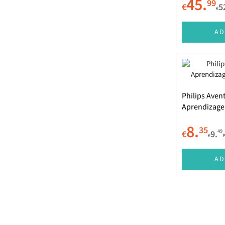
45.
99
€
5
€
AD
Philips Aven
Aprendizage
200ml
8.
35
49
€
9.
€
AD