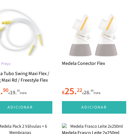
Medela Conector Flex
 Preço
a Tubo Swing Maxi Flex /
Maxi Rd / Freestyle Flex
.
25.
90
22
20
66
19.
€
28.
€
PVPR
€
PVPR
ADICIONAR
ADICIONAR
Medela Frasco Leite 2x250ml