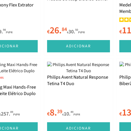
ony Flex Extrator
Medel
Memb
26.
11
84
98
50
9.
€
30.
€
PVPR
€
PVPR
ICIONAR
ADICIONAR
Philips Avent Natural Response
Phili
des
Tetina T4 Duo
Biber
g Maxi Hands-Free
eite Elétrico Duplo
8.
13
39
89
49
257.
€
10.
€
€
PVPR
€
PVPR
ICIONAR
ADICIONAR