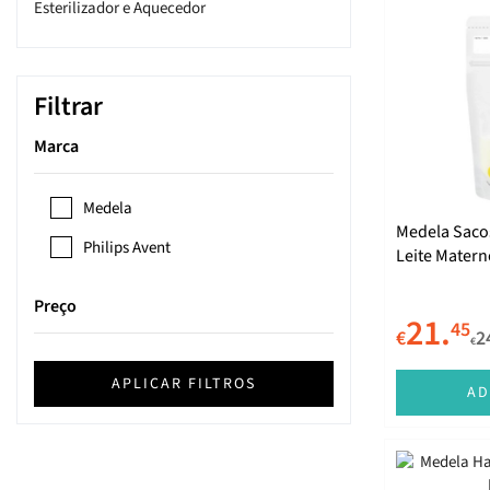
Esterilizador e Aquecedor
Filtrar
Marca
Medela
Medela Saco
Philips Avent
Leite Matern
Preço
21.
45
€
2
€
APLICAR FILTROS
AD