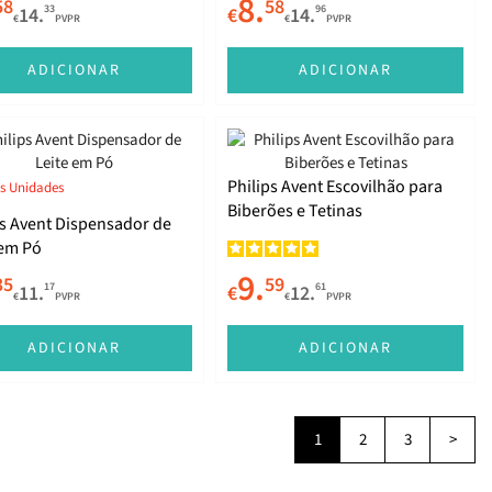
8.
58
58
33
96
14.
€
14.
€
PVPR
€
PVPR
ADICIONAR
ADICIONAR
Philips Avent Escovilhão para
s Unidades
Biberões e Tetinas
ps Avent Dispensador de
 em Pó
9.
35
59
17
61
11.
€
12.
€
PVPR
€
PVPR
ADICIONAR
ADICIONAR
1
2
3
>