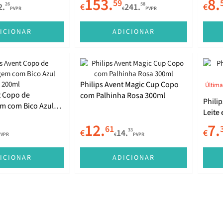
153.
8.
59
26
58
2.
€
241.
€
PVPR
€
PVPR
ICIONAR
ADICIONAR
Philips Avent Magic Cup Copo
Última
t Copo de
com Palhinha Rosa 300ml
Phili
m com Bico Azul
Leite
12.
7.
61
33
€
14.
€
PVPR
€
PVPR
ICIONAR
ADICIONAR