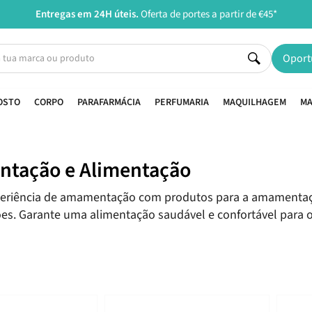
Entregas em 24H úteis.
Oferta de portes a partir de €45*
Oport
OSTO
CORPO
PARAFARMÁCIA
PERFUMARIA
MAQUILHAGEM
MA
tação e Alimentação
experiência de amamentação com produtos para a amamenta
rões. Garante uma alimentação saudável e confortável para o