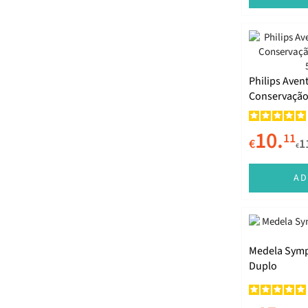
Philips Aven
Conservação de Leite 
5x180ml
10.
11
€
1
€
AD
Medela Symp
Duplo