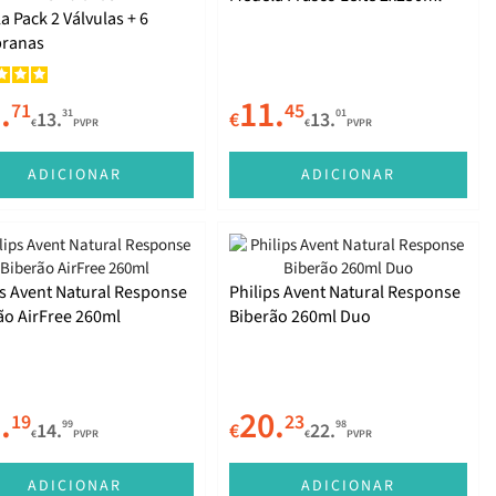
a Pack 2 Válvulas + 6
ranas
.
11.
71
45
31
01
13.
€
13.
€
PVPR
€
PVPR
ADICIONAR
ADICIONAR
ps Avent Natural Response
Philips Avent Natural Response
ão AirFree 260ml
Biberão 260ml Duo
.
20.
19
23
99
98
14.
€
22.
€
PVPR
€
PVPR
ADICIONAR
ADICIONAR