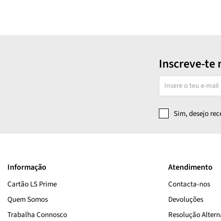
Filorga
Flânerie
Foreo
Freshly
Inscreve-te 
Frudia
Garnier
GESKE
Sim, desejo re
Guerlain
Institut Esthederm
ISDIN
Informação
Atendimento
IT Cosmetics
Cartão LS Prime
Contacta-nos
Kiehl's
Quem Somos
Devoluções
L'Occitane
Trabalha Connosco
Resolução Alterna