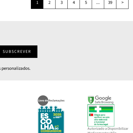
1
2
3
4
5
...
39
>
SUBSCREVER
 personalizados.
Autorizado a Disponibilizar