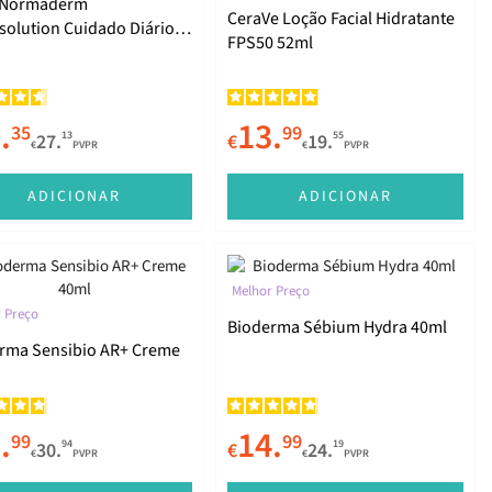
 Normaderm
CeraVe Loção Facial Hidratante
solution Cuidado Diário
FPS50 52ml
 Ação 50ml
.
13.
35
99
13
55
27.
€
19.
€
PVPR
€
PVPR
ADICIONAR
ADICIONAR
Melhor Preço
 Preço
Bioderma Sébium Hydra 40ml
rma Sensibio AR+ Creme
.
14.
99
99
94
19
30.
€
24.
€
PVPR
€
PVPR