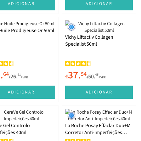
ADICIONAR
ADICIONAR
Huile Prodigieuse Or 50ml
Vichy Liftactiv Collagen
Specialist 50ml
.
37.
64
54
91
05
26.
€
50.
€
PVPR
€
PVPR
ADICIONAR
ADICIONAR
e Gel Controlo
La Roche Posay Effaclar Duo+M
feições 40ml
Corretor Anti-Imperfeições
40ml