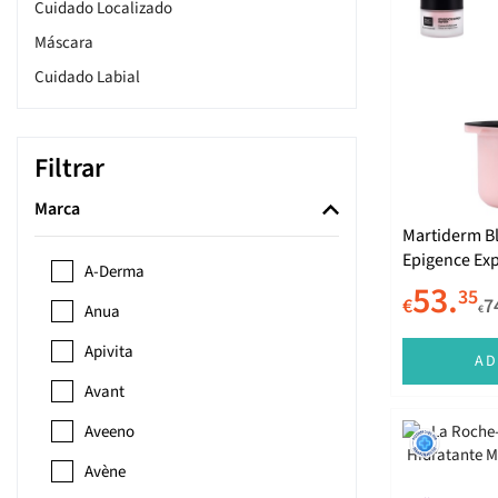
Cuidado Localizado
Máscara
Cuidado Labial
Cuidado de Noite
BB e CC Creams
Filtrar
Cuidado de Dia
Marca
Contorno de Olhos
Martiderm B
Sérum
Epigence Ex
A-Derma
Esfoliante
Anti-Idade R
53.
35
€
7
Anua
€
Água Termal e Bruma
Apivita
Produtos de Limpeza e Tónico
AD
Água Micelar
Avant
Suplementos
Aveeno
Avène