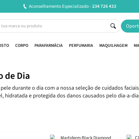
Entregas em 24H úteis.
Oferta de portes a partir de €45*
Oport
OSTO
CORPO
PARAFARMÁCIA
PERFUMARIA
MAQUILHAGEM
MA
 de Dia
 pele durante o dia com a nossa seleção de cuidados faciais
l, hidratada e protegida dos danos causados pelo dia-a-dia