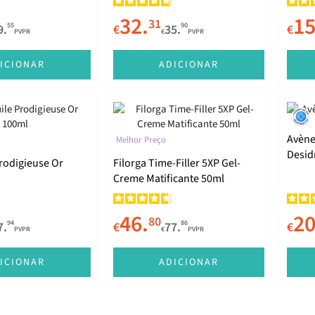
32.
15
31
55
90
9.
€
35.
€
PVPR
€
PVPR
ICIONAR
ADICIONAR
Avène
Melhor Preço
Desid
rodigieuse Or
Filorga Time-Filler 5XP Gel-
Creme Matificante 50ml
46.
20
80
94
86
7.
€
77.
€
PVPR
€
PVPR
ICIONAR
ADICIONAR