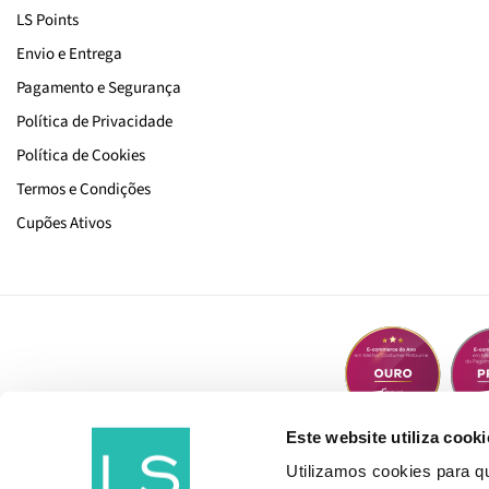
LS Points
L'Oréal Paris
Envio e Entrega
La Roche-Posay
Pagamento e Segurança
Lancaster
Política de Privacidade
Lancôme
Política de Cookies
LETI
Termos e Condições
Lierac
Cupões Ativos
LS Beauty Bag
Marc Inbane
Marnys
Martiderm
Medicube
Este website utiliza cooki
Medik8
Utilizamos cookies para 