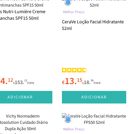
ns Nutri-Lumière Creme
Melhor Preço
anchas SPF15 50ml
CeraVe Loção Facial Hidratante
52ml
4.
13.
12
15
12
36
153.
€
18.
€
PVPR
€
PVPR
ADICIONAR
ADICIONAR
Melhor Preço