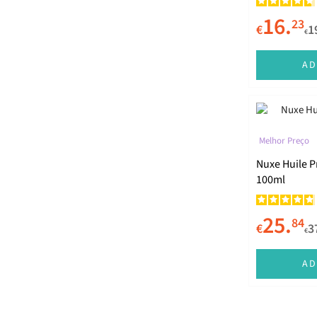
Ducray
16.
23
€
1
€
Elegante
Elemis
AD
Elizabeth Arden
Embryolisse
Endocare
Melhor Preço
Nuxe Huile P
Erborian
100ml
Estée Lauder
Etat Pur
25.
84
€
3
€
Eucerin
AD
Eveline
Fillerina