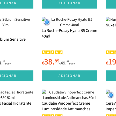
ICIONAR
ADICIONAR
Nuxe 
La Roche-Posay Hyalu B5 Creme
40ml
bium Sensitive
38.
19
85
19
81
4.
€
49.
€
PVPR
€
PVPR
ICIONAR
ADICIONAR
 Facial Hidratante
Caudalie Vinoperfect Creme
CeraV
Luminosidade Antimanchas
Imper
50ml