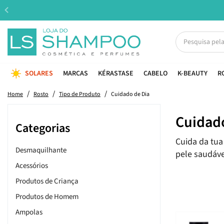
SOLARES
MARCAS
KÉRASTASE
CABELO
K-BEAUTY
R
Home
Rosto
Tipo de Produto
Cuidado de Dia
Cuidado
Categorias
Cuida da tua
Desmaquilhante
pele saudáve
Acessórios
Produtos de Criança
Produtos de Homem
Ampolas