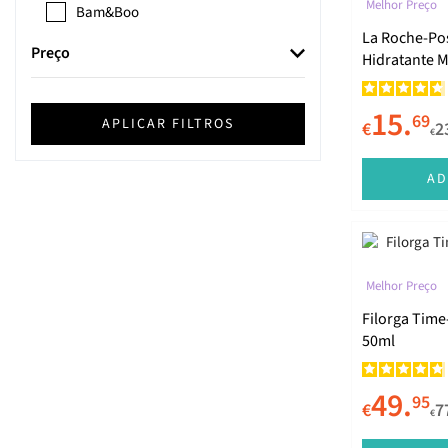
Melhor Preço
Bam&Boo
La Roche-Pos
Bam&Boo
Preço
Hidratante M
Antibrilho 4
Beauty of Joseon
15.
69
Bella Aurora
APLICAR FILTROS
€
2
€
Benzacare
AD
Bioderma
Biotherm
Biretix
Melhor Preço
Boticário
Filorga Time
Caudalie
50ml
Celimax
49.
95
CeraVe
€
7
€
Cetaphil