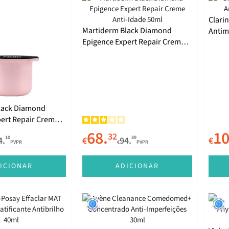
Clari
Martiderm Black Diamond
Antim
Epigence Expert Repair Creme
Anti-Idade 50ml
lack Diamond
pert Repair Creme
ecarga 50ml
68.
10
32
10
89
4.
€
94.
€
PVPR
€
PVPR
ICIONAR
ADICIONAR