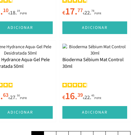
.
17.
10
77
19
78
18.
€
22.
€
PVPR
€
PVPR
ADICIONAR
ADICIONAR
 Hydrance Aqua-Gel Pele
Bioderma Sébium Mat Control
ratada 50ml
30ml
.
16.
63
39
50
45
27.
€
22.
€
PVPR
€
PVPR
ADICIONAR
ADICIONAR