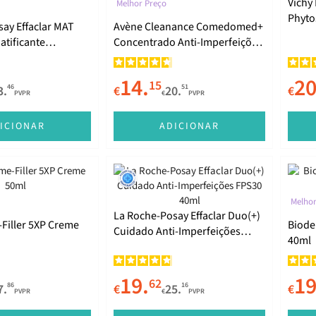
Vichy
Melhor Preço
Phyto
ay Effaclar MAT
Avène Cleanance Comedomed+
Dupla
atificante
Concentrado Anti-Imperfeições
0ml
30ml
14.
20
15
46
51
3.
€
20.
€
PVPR
€
PVPR
ICIONAR
ADICIONAR
Melhor
La Roche-Posay Effaclar Duo(+)
-Filler 5XP Creme
Biode
Cuidado Anti-Imperfeições
40ml
FPS30 40ml
19.
19
62
86
16
7.
€
25.
€
PVPR
€
PVPR