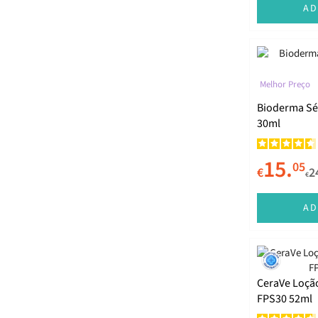
AD
Charlotte Tilbury
Clarins
Clinique
Melhor Preço
Collaforce
Bioderma Sé
30ml
Collistar
COSRX
15.
05
€
2
D'Aveia
€
Darphin
AD
Davines
Dior
Dr. Althea
CeraVe Loção
FPS30 52ml
Dr. Jart+