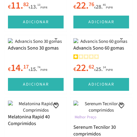
11.
22.
82
76
13
45
€
13.
€
28.
€
PVPR
€
PVPR
ADICIONAR
ADICIONAR
Advancis Sono 30 gomas
Advancis Sono 60 gomas
14.
22.
17
62
74
14
€
15.
€
25.
€
PVPR
€
PVPR
ADICIONAR
ADICIONAR
Melatonina Rapid 40
Melhor Preço
Comprimidos
Serenum Tecnilor 30
comprimidos