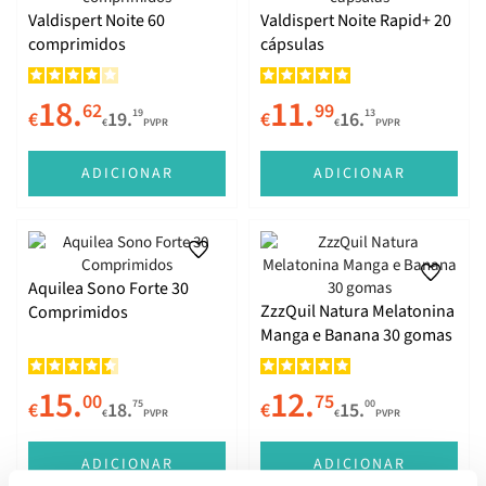
Valdispert Noite 60
Valdispert Noite Rapid+ 20
comprimidos
cápsulas
18.
11.
62
99
19
13
€
19.
€
16.
€
PVPR
€
PVPR
ADICIONAR
ADICIONAR
Aquilea Sono Forte 30
ZzzQuil Natura Melatonina
Comprimidos
Manga e Banana 30 gomas
15.
12.
00
75
75
00
€
18.
€
15.
€
PVPR
€
PVPR
ADICIONAR
ADICIONAR