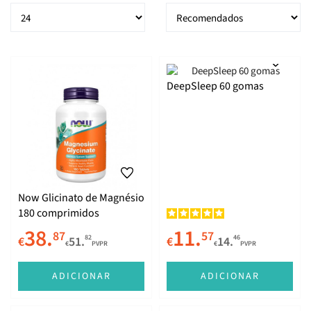
DeepSleep 60 gomas
Now Glicinato de Magnésio
180 comprimidos
38.
11.
87
57
82
46
€
51.
€
14.
€
PVPR
€
PVPR
ADICIONAR
ADICIONAR