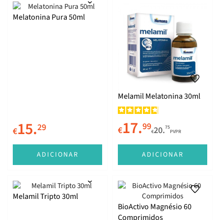
Melatonina Pura 50ml
Melamil Melatonina 30ml
17.
15.
99
29
75
€
20.
€
€
PVPR
ADICIONAR
ADICIONAR
Melamil Tripto 30ml
BioActivo Magnésio 60
Comprimidos