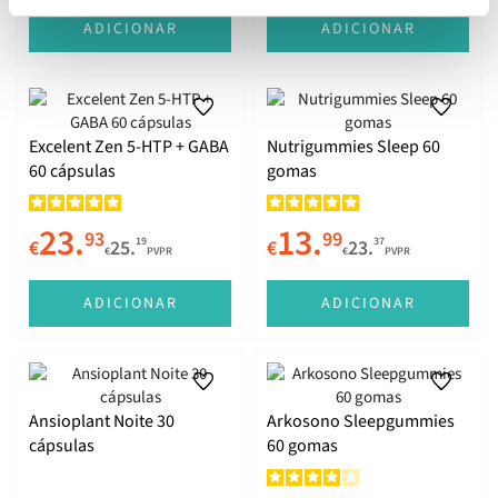
ADICIONAR
ADICIONAR
Excelent Zen 5-HTP + GABA
Nutrigummies Sleep 60
60 cápsulas
gomas
23.
13.
93
99
19
37
€
25.
€
23.
€
PVPR
€
PVPR
ADICIONAR
ADICIONAR
Ansioplant Noite 30
Arkosono Sleepgummies
cápsulas
60 gomas