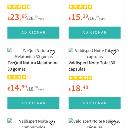
23.
15.
65
29
28
10
€
26.
€
16.
€
PVPR
€
PVPR
ADICIONAR
ADICIONAR
ZzzQuil Natura Melatonina
Valdispert Noite Total 30
30 gomas
cápsulas
14.
18.
99
48
80
€
18.
€
€
PVPR
ADICIONAR
ADICIONAR