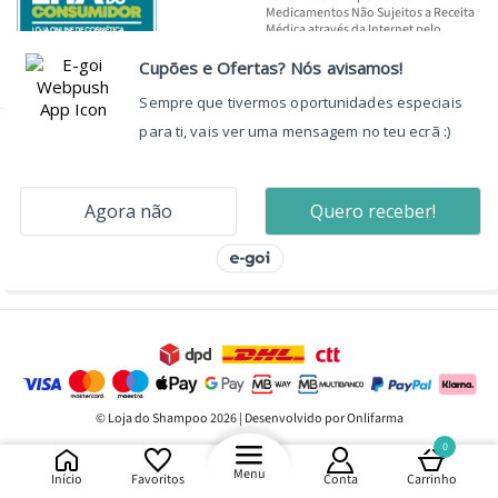
Medicamentos Não Sujeitos a Receita
Médica através da Internet pelo
INFARMED, I.P.
© Loja do Shampoo 2026 | Desenvolvido por Onlifarma
0
Menu
Início
Favoritos
Conta
Carrinho