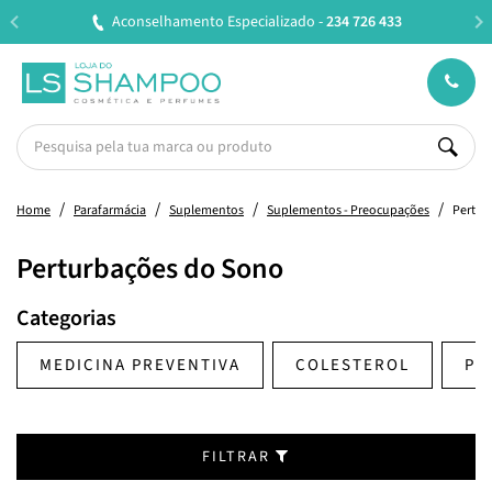
 433
Entregas em 24H úteis.
Oferta de portes a partir
Home
Parafarmácia
Suplementos
Suplementos - Preocupações
Pertur
Perturbações do Sono
Categorias
MEDICINA PREVENTIVA
COLESTEROL
PR
FILTRAR