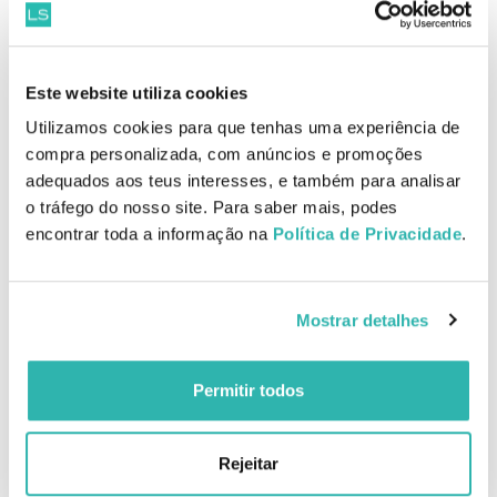
Este website utiliza cookies
Nutergia Ergymag 90
Naturmil Valeriana 90
Cápsulas
comprimidos
Utilizamos cookies para que tenhas uma experiência de
compra personalizada, com anúncios e promoções
20.
5.
adequados aos teus interesses, e também para analisar
01
82
54
85
€
23.
€
6.
€
PVPR
€
PVPR
o tráfego do nosso site. Para saber mais, podes
encontrar toda a informação na
Política de Privacidade
.
ADICIONAR
ADICIONAR
Mostrar detalhes
Biocyte Noctrim Forte 60
Aquilea Sono 1,95mg 30
Permitir todos
gomas
comprimidos
13.
13.
66
80
Rejeitar
08
25
€
17.
€
17.
€
PVPR
€
PVPR