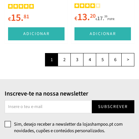
13.
15.
20
81
39
€
17.
€
€
PVPR
ADICIONAR
ADICIONAR
1
2
3
4
5
6
>
Inscreve-te na nossa newsletter
SUBSCREVER
Sim, desejo receber a newsletter da lojashampoo.pt com
novidades, cupões e conteúdos personalizados.