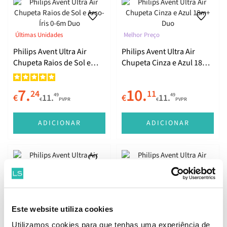
Últimas Unidades
Melhor Preço
Philips Avent Ultra Air
Philips Avent Ultra Air
Chupeta Raios de Sol e
Chupeta Cinza e Azul 18m+
Arco-Íris 0-6m Duo
Duo
7.
10.
24
11
49
49
€
11.
€
11.
€
PVPR
€
PVPR
ADICIONAR
ADICIONAR
Últimas Unidades
Philips Avent Ultra Air
Philips Avent Ultra Air
Chupeta Baleia e Estrela 6-
Baleias 18m+ Duo
18m Duo
Este website utiliza cookies
6.
10.
66
11
49
49
€
11.
€
11.
Utilizamos cookies para que tenhas uma experiência de