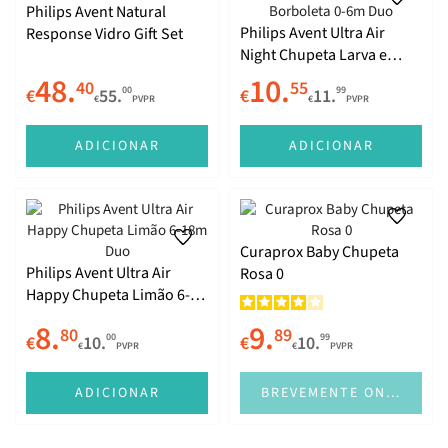
Philips Avent Natural
Philips Avent Ultra Air
Response Vidro Gift Set
Night Chupeta Larva e
Borboleta 0-6m Duo
48.
10.
40
55
00
99
€
55.
€
11.
€
PVPR
€
PVPR
ADICIONAR
ADICIONAR
Curaprox Baby Chupeta
Philips Avent Ultra Air
Rosa 0
Happy Chupeta Limão 6-
18m Duo
8.
9.
80
89
00
99
€
10.
€
10.
€
PVPR
€
PVPR
ADICIONAR
BREVEMENTE ONLINE