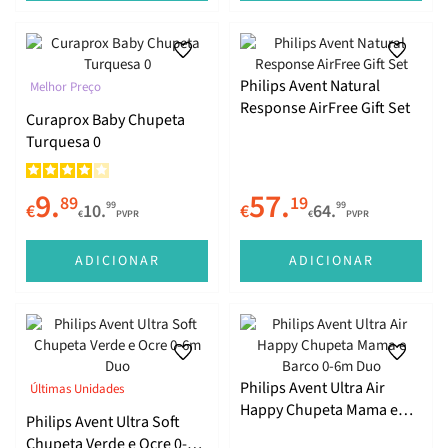
Philips Avent Natural
Melhor Preço
Response AirFree Gift Set
Curaprox Baby Chupeta
Turquesa 0
9.
57.
89
19
99
99
€
10.
€
64.
€
PVPR
€
PVPR
ADICIONAR
ADICIONAR
Philips Avent Ultra Air
Últimas Unidades
Happy Chupeta Mama e
Philips Avent Ultra Soft
Barco 0-6m Duo
Chupeta Verde e Ocre 0-6m