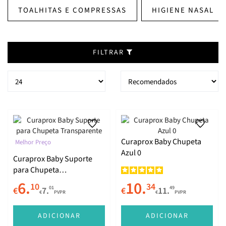
TOALHITAS E COMPRESSAS
HIGIENE NASAL
FILTRAR
Curaprox Baby Chupeta
Melhor Preço
Azul 0
Curaprox Baby Suporte
para Chupeta
Transparente
6.
10.
10
34
01
49
€
7.
€
11.
€
PVPR
€
PVPR
ADICIONAR
ADICIONAR