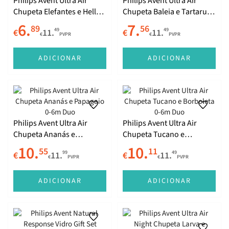
Philips Avent Ultra Air
Philips Avent Ultra Air
Chupeta Elefantes e Hello
Chupeta Baleia e Tartaruga
18m+ Duo
6-18m Duo
6.
7.
89
56
49
49
€
11.
€
11.
€
PVPR
€
PVPR
ADICIONAR
ADICIONAR
Philips Avent Ultra Air
Philips Avent Ultra Air
Chupeta Ananás e
Chupeta Tucano e
Papagaio 0-6m Duo
Borboleta 0-6m Duo
10.
10.
55
11
99
49
€
11.
€
11.
€
PVPR
€
PVPR
ADICIONAR
ADICIONAR