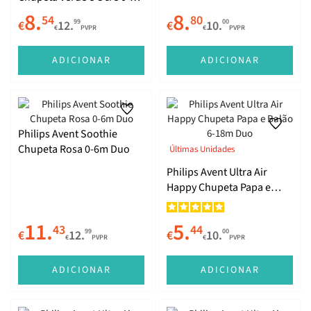
Duo
8.
8.
54
80
99
00
€
12.
€
10.
€
PVPR
€
PVPR
ADICIONAR
ADICIONAR
Philips Avent Soothie
Chupeta Rosa 0-6m Duo
Últimas Unidades
Philips Avent Ultra Air
Happy Chupeta Papa e
Balão 6-18m Duo
11.
5.
43
44
99
00
€
12.
€
10.
€
PVPR
€
PVPR
ADICIONAR
ADICIONAR