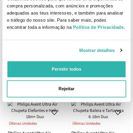
€
PVPR
€
PVPR
compra personalizada, com anúncios e promoções
adequados aos teus interesses, e também para analisar
ADICIONAR
ADICIONAR
o tráfego do nosso site. Para saber mais, podes
encontrar toda a informação na
Política de Privacidade
.
Philips Avent Natural
Mostrar detalhes
Philips Avent Ultra Air
Response Gift Set
Chupeta Verde e Cinza 6-
18m Duo
10.
48.
11
40
Permitir todos
49
00
€
11.
€
55.
€
PVPR
€
PVPR
ADICIONAR
ADICIONAR
Rejeitar
Últimas Unidades
Últimas Unidades