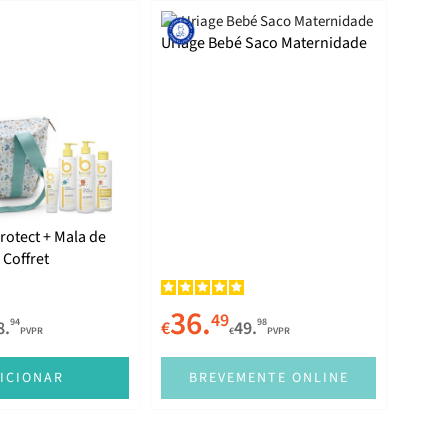
Uriage Bebé Saco Maternidade
rotect + Mala de
Coffret
36.
49
94
98
8.
€
49.
PVPR
€
PVPR
ICIONAR
BREVEMENTE ONLINE