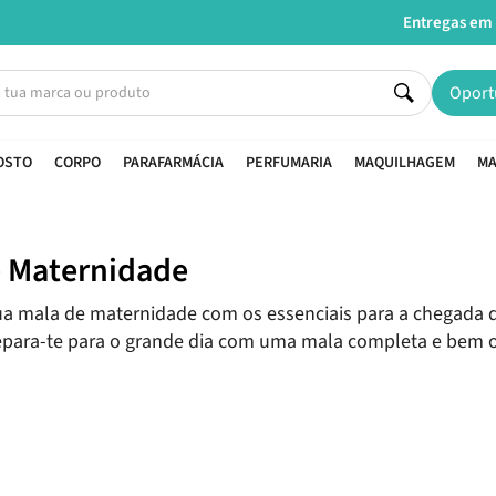
Entregas em 24H úteis.
Oferta de portes a partir de €45*
Oport
OSTO
CORPO
PARAFARMÁCIA
PERFUMARIA
MAQUILHAGEM
MA
e Maternidade
ua mala de maternidade com os essenciais para a chegada 
epara-te para o grande dia com uma mala completa e bem o