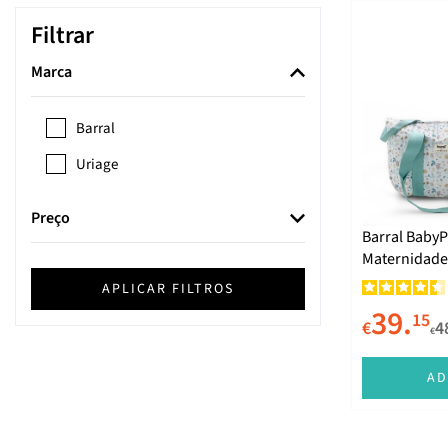
Filtrar
Marca
Barral
Uriage
Preço
Barral BabyP
Maternidade 
APLICAR FILTROS
39.
15
€
4
€
AD