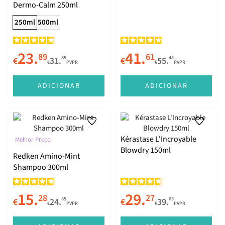
Dermo-Calm 250ml
250ml
500ml
23.
41.
89
61
85
48
€
31.
€
55.
€
PVPR
€
PVPR
ADICIONAR
ADICIONAR
Kérastase L'Incroyable
Melhor Preço
Blowdry 150ml
Redken Amino-Mint
Shampoo 300ml
15.
29.
28
27
85
03
€
24.
€
39.
€
PVPR
€
PVPR