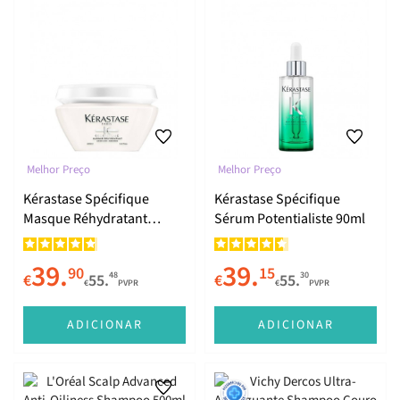
Melhor Preço
Melhor Preço
Kérastase Spécifique
Kérastase Spécifique
Masque Réhydratant
Sérum Potentialiste 90ml
200ml
39.
39.
90
15
48
30
€
55.
€
55.
€
PVPR
€
PVPR
ADICIONAR
ADICIONAR