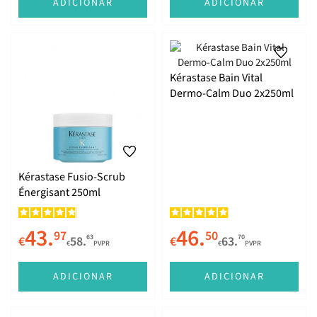
ADICIONAR
ADICIONAR
Kérastase Bain Vital
Dermo-Calm Duo 2x250ml
Kérastase Fusio-Scrub
Énergisant 250ml
43.
46.
97
50
63
70
€
58.
€
63.
€
PVPR
€
PVPR
ADICIONAR
ADICIONAR