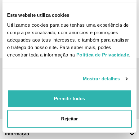
Refrescante 100ml
11.
25.
Este website utiliza cookies
50
42
78
89
€
12.
€
28.
€
PVPR
€
PVPR
Utilizamos cookies para que tenhas uma experiência de
compra personalizada, com anúncios e promoções
ADICIONAR
ADICIONAR
adequados aos teus interesses, e também para analisar
o tráfego do nosso site. Para saber mais, podes
encontrar toda a informação na
Política de Privacidade
.
Inscreve-te na nossa newsletter
Mostrar detalhes
SUBSCREVER
Permitir todos
Sim, desejo receber a newsletter da lojashampoo.pt com
novidades, cupões e conteúdos personalizados.
Rejeitar
Informação