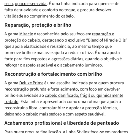
seco
,
opaco e sem vida
. É uma linha indicada para quem sente
falta de suavidade e conforto no toque, e procura devolver
vitalidade ao comprimento do cabelo.
Reparação, proteção e brilho
A gama
Miracle
é reconhecida pelo seu foco em
reparação e
proteção do cabelo
, destacando o exclusivo “Blend of Miracle Oils”
que apoia elasticidade e resistência, ao mesmo tempo que
promove brilho e maciez e ajuda a reduzir o frizz. É uma aposta
forte para fios expostos a agressões diárias, quando o objetivo é
reforçar o aspeto saudável e o
acabamento luminoso
.
Reconstrução e fortalecimento com brilho
A gama
Deluxe Prime
é uma escolha indicada para quem procura
reconstrução profunda e fortalecimento
, com foco em devolver
brilho e suavidade ao
cabelo danificado, frágil ou quimicamente
tratado
. Esta linha é apresentada como uma rotina que ajuda a
reconstruir a fibra, controlar frizz e apoiar a proteção térmica,
deixando o cabelo mais sedoso e com aspeto saudável.
Acabamento profissional e liberdade de penteado
Para quem procura finalização, a linha
Styling
foca-se em produtos