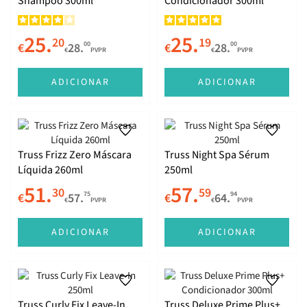
Shampoo 300ml
Condicionador 300ml
25.
25.
20
19
00
00
€
28.
€
28.
€
PVPR
€
PVPR
ADICIONAR
ADICIONAR
Truss Frizz Zero Máscara
Truss Night Spa Sérum
Líquida 260ml
250ml
51.
57.
30
59
75
94
€
57.
€
64.
€
PVPR
€
PVPR
ADICIONAR
ADICIONAR
Truss Curly Fix Leave-In
Truss Deluxe Prime Plus+