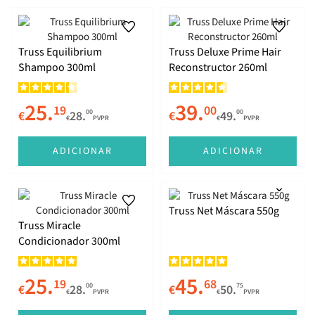
Truss Equilibrium
Truss Deluxe Prime Hair
Shampoo 300ml
Reconstructor 260ml
25.
39.
19
00
00
00
€
28.
€
49.
€
PVPR
€
PVPR
ADICIONAR
ADICIONAR
Truss Net Máscara 550g
Truss Miracle
Condicionador 300ml
25.
45.
19
68
00
75
€
28.
€
50.
€
PVPR
€
PVPR