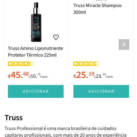
Truss Miracle Shampoo
300ml
Truss Amino Liponutriente
Protetor Térmico 225ml
45.
25.
68
19
75
00
€
50.
€
28.
€
PVPR
€
PVPR
ADICIONAR
ADICIONAR
Truss
Truss Professional é uma marca brasileira de cuidados
capilares profissionais, com mais de 20 anos de experiência