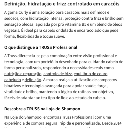
Definição, hidratação e frizz controlado em caracóis
A gama
Curly
é uma solução para
caracóis mais definidos e
sedosos
, com hidratação intensa, proteção contra frizz e brilho sem
sensação oleosa, apoiada por pró vitamina B5 e um blend de óleos
vegetais. É ideal para
cabelo ondulado e encaracolado
que pede
forma, flexibilidade e toque suave.
O que distingue a TRUSS Professional
A Truss diferencia-se pela combinação entre visão profissional e
tecnologia, com um portefólio desenhado para cuidar do cabelo de
forma personalizada, respondendo a necessidades reais como
nutrição e reparação
,
controlo de frizz
,
equilíbrio do couro
cabeludo
e
definição
. A marca realça a utilização de compostos
bioativos e tecnologia avançada para apoiar saúde, força,
vitalidade e brilho, mantendo a lógica de rotinas por objetivo,
fáceis de adaptar ao teu tipo de fio e ao estado do cabelo.
Descobre a TRUSS na Loja do Shampoo
Na Loja do Shampoo, encontras Truss Professional com uma
experiência de compra segura, rápida e personalizada. Desde 2014,