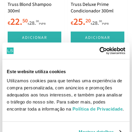
Truss Blond Shampoo
Truss Deluxe Prime
300ml
Condicionador 300ml
22.
25.
50
20
00
00
€
28.
€
28.
€
PVPR
€
PVPR
ADICIONAR
ADICIONAR
Truss Equilibrium Duo
Truss Blond Revolution
Este website utiliza cookies
Máscara 180g
Utilizamos cookies para que tenhas uma experiência de
38.
49.
70
27
75
00
€
43.
€
56.
compra personalizada, com anúncios e promoções
€
PVPR
€
PVPR
adequados aos teus interesses, e também para analisar
ADICIONAR
ADICIONAR
o tráfego do nosso site. Para saber mais, podes
encontrar toda a informação na
Política de Privacidade
.
1
2
3
>
Mostrar detalhes