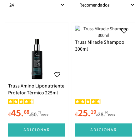
Styling
Deluxe Prime
Truss Miracle Shampoo
Miracle
300ml
Infusion
Truss Amino Liponutriente
No Metal
Protetor Térmico 225ml
45.
25.
68
19
75
00
€
50.
€
28.
€
PVPR
€
PVPR
ADICIONAR
ADICIONAR