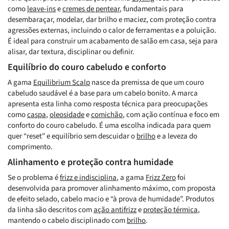
como
leave-ins
e
cremes de pentear
, fundamentais para
desembaraçar, modelar, dar brilho e maciez, com proteção contra
agressões externas, incluindo o calor de ferramentas e a poluição.
É ideal para construir um acabamento de salão em casa, seja para
alisar, dar textura, disciplinar ou definir.
Equilíbrio do couro cabeludo e conforto
A gama
Equilibrium Scalp
nasce da premissa de que um couro
cabeludo saudável é a base para um cabelo bonito. A marca
apresenta esta linha como resposta técnica para preocupações
como
caspa
,
oleosidade
e
comichão
, com ação contínua e foco em
conforto do couro cabeludo. É uma escolha indicada para quem
quer “reset” e equilíbrio sem descuidar o
brilho
e a leveza do
comprimento.
Alinhamento e proteção contra humidade
Se o problema é
frizz e indisciplina
, a gama
Frizz Zero
foi
desenvolvida para promover alinhamento máximo, com proposta
de efeito selado, cabelo macio e “à prova de humidade”. Produtos
da linha são descritos com
ação antifrizz
e
proteção térmica
,
mantendo o cabelo disciplinado com
brilho
.