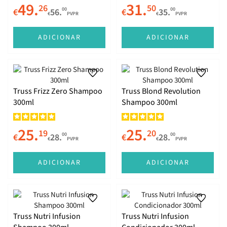
49.
31.
26
50
00
00
€
56.
€
35.
€
PVPR
€
PVPR
ADICIONAR
ADICIONAR
Truss Frizz Zero Shampoo
Truss Blond Revolution
300ml
Shampoo 300ml
25.
25.
19
20
00
00
€
28.
€
28.
€
PVPR
€
PVPR
ADICIONAR
ADICIONAR
Truss Nutri Infusion
Truss Nutri Infusion