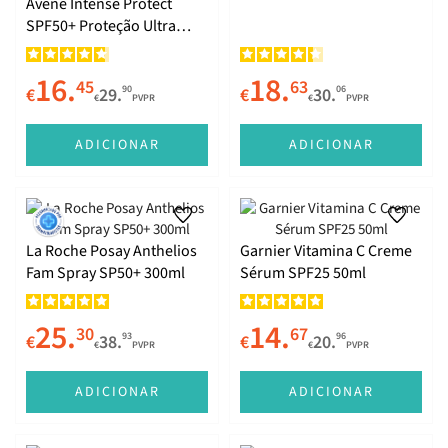
Avène Intense Protect
SPF50+ Proteção Ultra
Fluída 150ml
16.
18.
45
63
90
06
€
29.
€
30.
€
PVPR
€
PVPR
ADICIONAR
ADICIONAR
La Roche Posay Anthelios
Garnier Vitamina C Creme
Fam Spray SP50+ 300ml
Sérum SPF25 50ml
25.
14.
30
67
93
96
€
38.
€
20.
€
PVPR
€
PVPR
ADICIONAR
ADICIONAR