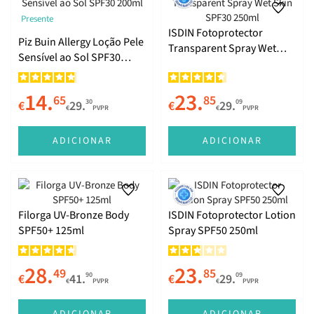
Presente
ISDIN Fotoprotector
Piz Buin Allergy Loção Pele
Transparent Spray Wet
Sensível ao Sol SPF30
Skin SPF30 250ml
200ml
14.
23.
65
85
30
09
€
29.
€
29.
€
PVPR
€
PVPR
ADICIONAR
ADICIONAR
Filorga UV-Bronze Body
ISDIN Fotoprotector Lotion
SPF50+ 125ml
Spray SPF50 250ml
28.
23.
49
85
90
09
€
41.
€
29.
€
PVPR
€
PVPR