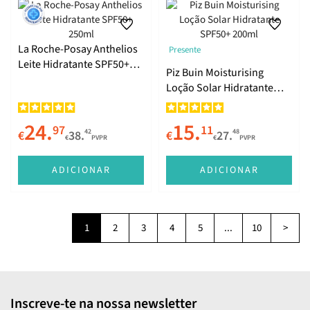
La Roche-Posay Anthelios
Presente
Leite Hidratante SPF50+
Piz Buin Moisturising
250ml
Loção Solar Hidratante
SPF50+ 200ml
24.
15.
97
11
42
48
€
38.
€
27.
€
PVPR
€
PVPR
ADICIONAR
ADICIONAR
1
2
3
4
5
...
10
>
Inscreve-te na nossa newsletter