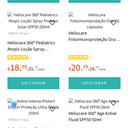
Heliocare
Melhor Preço
Fotoimunoproteção Oral
Heliocare 360º Pediatrics
60 cápsulas
Atopic Loção Spray
Protetor Solar SPF50
250ml
18.
20.
99
29
53
28
€
35.
€
38.
€
PVPR
€
PVPR
ADICIONAR
ADICIONAR
Heliocare 360º Age Active
Fluid SPF50 50ml
Melhor Preço