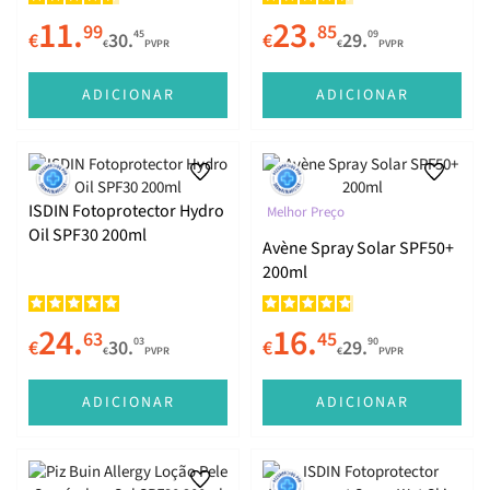
11.
23.
99
85
45
09
€
30.
€
29.
€
PVPR
€
PVPR
ADICIONAR
ADICIONAR
ISDIN Fotoprotector Hydro
Melhor Preço
Oil SPF30 200ml
Avène Spray Solar SPF50+
200ml
24.
16.
63
45
03
90
€
30.
€
29.
€
PVPR
€
PVPR
ADICIONAR
ADICIONAR