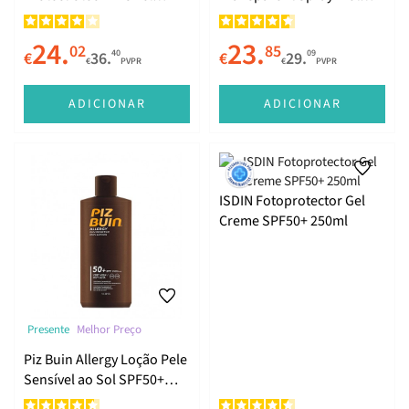
SPF50+ 200ml
Skin SPF50 250ml
24.
23.
02
85
40
09
€
36.
€
29.
€
PVPR
€
PVPR
ADICIONAR
ADICIONAR
ISDIN Fotoprotector Gel
Creme SPF50+ 250ml
Presente
Melhor Preço
Piz Buin Allergy Loção Pele
Sensível ao Sol SPF50+
200ml