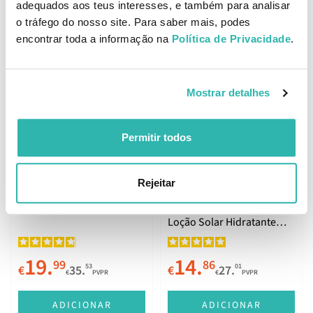
adequados aos teus interesses, e também para analisar
Loção Solar Hidratante
400ml
o tráfego do nosso site. Para saber mais, podes
SPF30 400ml
encontrar toda a informação na
Política de Privacidade
.
20.
19.
23
25
79
50
€
36.
€
38.
€
PVPR
€
PVPR
Mostrar detalhes
ADICIONAR
ADICIONAR
Permitir todos
Melhor Preço
Rejeitar
Presente
Heliocare 360º Fluid Spray
Piz Buin Moisturising
Protetor Solar SPF50
Loção Solar Hidratante
250ml
SPF30 200ml
19.
14.
99
86
53
01
€
35.
€
27.
€
PVPR
€
PVPR
ADICIONAR
ADICIONAR