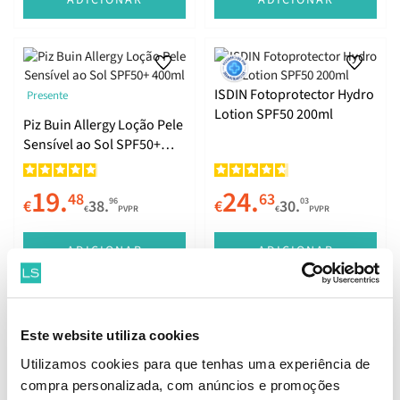
ADICIONAR
ADICIONAR
ISDIN Fotoprotector Hydro
Presente
Lotion SPF50 200ml
Piz Buin Allergy Loção Pele
Sensível ao Sol SPF50+
400ml
19.
24.
48
63
96
03
€
38.
€
30.
€
PVPR
€
PVPR
ADICIONAR
ADICIONAR
Este website utiliza cookies
Presente
Utilizamos cookies para que tenhas uma experiência de
Presente
Piz Buin Allergy Loção Pele
compra personalizada, com anúncios e promoções
Piz Buin Moisturising
Sensível ao Sol SPF30