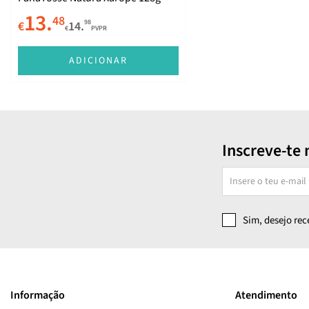
13.
48
98
€
14.
€
PVPR
ADICIONAR
Inscreve-te 
Sim, desejo re
Informação
Atendimento