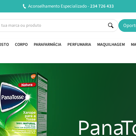
Entregas em 24H úteis.
Oferta de portes a partir de €45*
Oport
OSTO
CORPO
PARAFARMÁCIA
PERFUMARIA
MAQUILHAGEM
MA