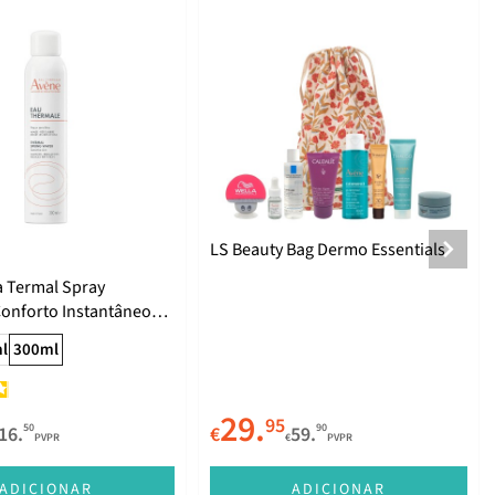
LS Beauty Bag Dermo Essentials
 Termal Spray
onforto Instantâneo
l
300ml
29.
95
50
90
16.
€
59.
PVPR
€
PVPR
ADICIONAR
ADICIONAR