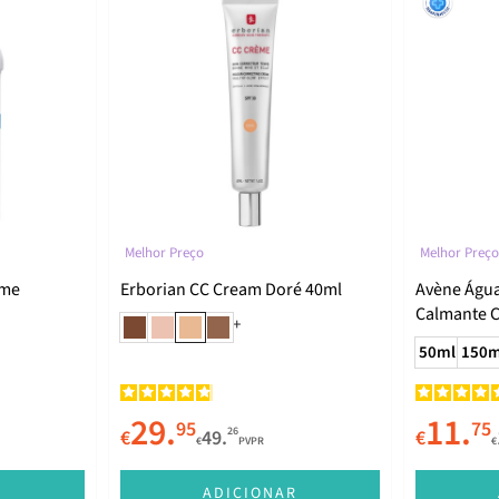
Melhor Preço
Melhor Preço
eme
Erborian CC Cream Doré 40ml
Avène Água
Calmante C
+
300ml
50ml
150m
29.
11.
95
75
26
€
49.
€
€
PVPR
€
R
ADICIONAR