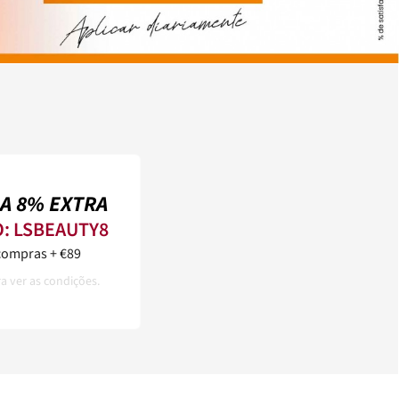
A 8% EXTRA
O:
LSBEAUTY8
compras + €89
ra ver as condições.