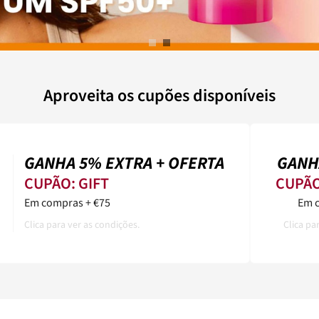
Aproveita os cupões disponíveis
GANHA 5% EXTRA + OFERTA
GANH
CUPÃO:
GIFT
CUPÃ
Em compras + €75
Em 
Clica para ver as condições.
Clica pa