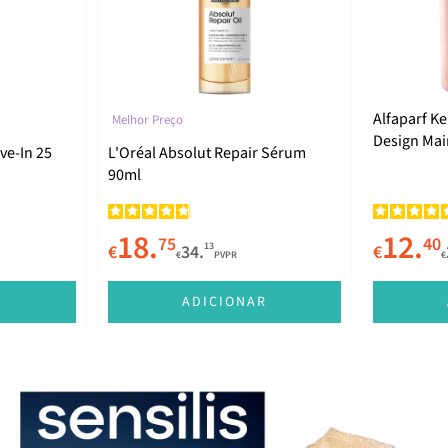
Alfaparf Ke
Melhor Preço
Design Ma
ve-In 25
L'Oréal Absolut Repair Sérum
250ml
90ml
18.
12.
75
40
13
€
34.
€
€
PVPR
€
R
ADICIONAR