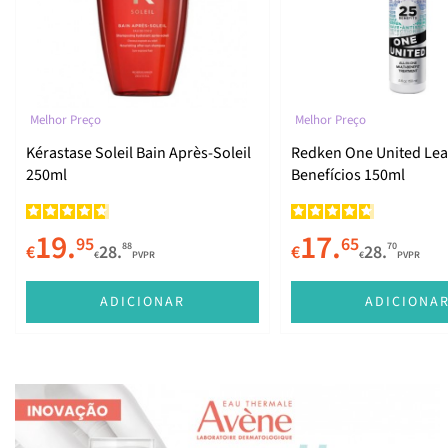
Melhor Preço
Melhor Preço
Kérastase Soleil Bain Après-Soleil
Redken One United Lea
250ml
Benefícios 150ml
19.
17.
95
65
88
70
€
28.
€
28.
€
PVPR
€
PVPR
ADICIONAR
ADICIONA