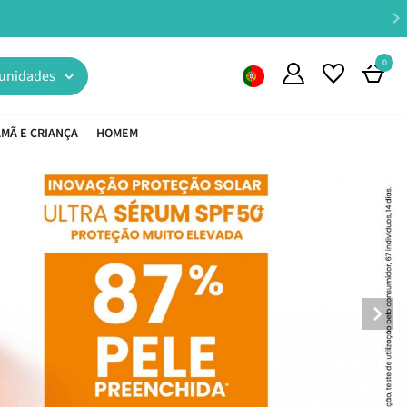
lhamento Especializado -
234 726 433
0
unidades
MÃ E CRIANÇA
HOMEM