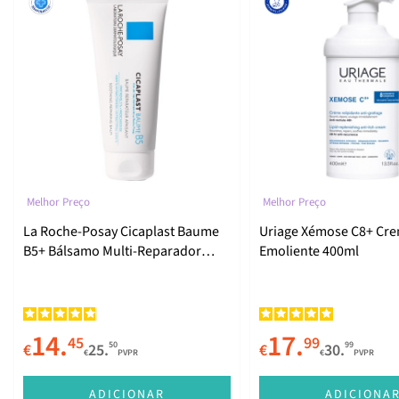
Melhor Preço
Melhor Preço
La Roche-Posay Cicaplast Baume
Uriage Xémose C8+ Cr
B5+ Bálsamo Multi-Reparador
Emoliente 400ml
100ml
14.
17.
45
99
50
99
€
25.
€
30.
€
PVPR
€
PVPR
ADICIONAR
ADICIONA