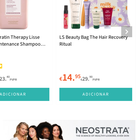
ratin Therapy Lisse
LS Beauty Bag The Hair Recovery
intenance Shampoo
Ritual
14.
95
40
90
23.
€
29.
PVPR
€
PVPR
ADICIONAR
ADICIONAR