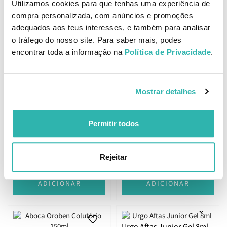
ADICIONAR
ADICIONAR
Utilizamos cookies para que tenhas uma experiência de
compra personalizada, com anúncios e promoções
adequados aos teus interesses, e também para analisar
o tráfego do nosso site. Para saber mais, podes
encontrar toda a informação na
Política de Privacidade
.
URGO Aftas e Lesões
Bucais Spray 15ml
Mostrar detalhes
Permitir todos
ISDIN Bexident Aftas Spray
15ml
14.
12.
32
67
47
08
Rejeitar
€
17.
€
14.
€
PVPR
€
PVPR
ADICIONAR
ADICIONAR