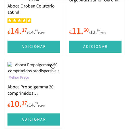
Urgo Aftas Junior Gel 8ml
Aboca Oroben Colutório
150ml
14.
11.
17
60
61
89
€
14.
€
12.
€
PVPR
€
PVPR
ADICIONAR
ADICIONAR
Melhor Preço
Aboca Propolgemma 20
comprimidos
orodispersíveis
10.
17
78
€
14.
€
PVPR
ADICIONAR