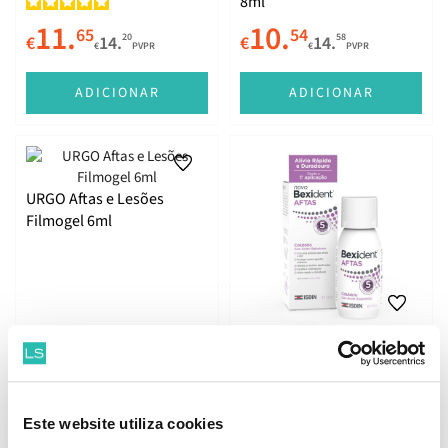
8ml
11.
10.
65
54
20
58
€
14.
€
14.
€
PVPR
€
PVPR
ADICIONAR
ADICIONAR
URGO Aftas e Lesões
Filmogel 6ml
ISDIN Bexident Aftas
Colutório 120ml
9.
15.
99
38
10
76
€
11.
€
18.
€
PVPR
€
PVPR
Este website utiliza cookies