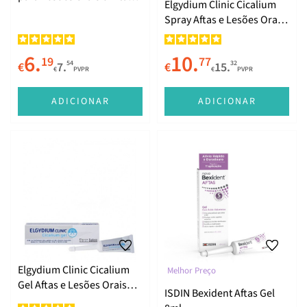
Elgydium Clinic Cicalium
15ml
Spray Aftas e Lesões Orais
15ml
6.
10.
19
77
54
32
€
7.
€
15.
€
PVPR
€
PVPR
ADICIONAR
ADICIONAR
Elgydium Clinic Cicalium
Melhor Preço
Gel Aftas e Lesões Orais
ISDIN Bexident Aftas Gel
8ml