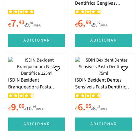
Dentífrica Gengivas
Irritadas 75ml
7.
6.
43
99
06
72
€
9.
€
9.
€
PVPR
€
PVPR
ADICIONAR
ADICIONAR
ISDIN Bexident
ISDIN Bexident Dentes
Branqueadora Pasta
Sensíveis Pasta Dentífrica
Dentífrica 125ml
75ml
9.
6.
00
95
98
18
€
10.
€
8.
€
PVPR
€
PVPR
ADICIONAR
ADICIONAR