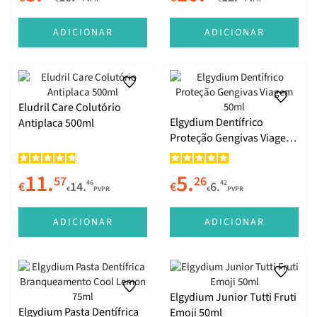
ADICIONAR
ADICIONAR
Eludril Care Colutório
Elgydium Dentífrico
Antiplaca 500ml
Proteção Gengivas Viagem
50ml
11.
5.
57
26
46
42
€
14.
€
6.
€
PVPR
€
PVPR
ADICIONAR
ADICIONAR
Elgydium Junior Tutti Fruti
Elgydium Pasta Dentífrica
Emoji 50ml