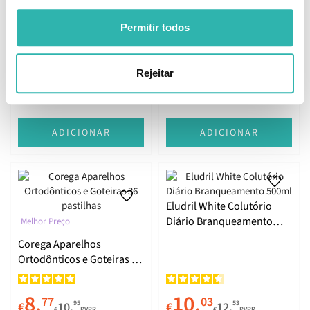
Elgydium Clinic Fita
Permitir todos
Elgydium Kids Gel
Dentária com Flúor Cool
Dentífrico Criança Sabor
Mint 35m
Frutos Silvestres Proteção
Rejeitar
Dentes de Leite 50ml
6.
5.
31
26
69
42
€
7.
€
6.
€
PVPR
€
PVPR
ADICIONAR
ADICIONAR
Eludril White Colutório
Diário Branqueamento
Melhor Preço
500ml
Corega Aparelhos
Ortodônticos e Goteiras 36
pastilhas
8.
10.
77
03
95
53
€
10.
€
12.
€
PVPR
€
PVPR