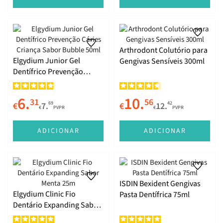
Arthrodont Colutório para
Elgydium Junior Gel
Gengivas Sensíveis 300ml
Dentífrico Prevenção
Cáries Criança Sabor
Bubble 50ml
6.
10.
31
56
69
42
€
7.
€
12.
€
PVPR
€
PVPR
ADICIONAR
ADICIONAR
ISDIN Bexident Gengivas
Elgydium Clinic Fio
Pasta Dentífrica 75ml
Dentário Expanding Sabor
Menta 25m