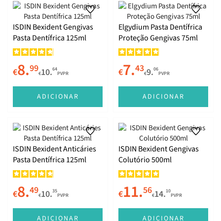
ISDIN Bexident Gengivas
Elgydium Pasta Dentífrica
Pasta Dentífrica 125ml
Proteção Gengivas 75ml
8.
7.
99
43
64
06
€
10.
€
9.
€
PVPR
€
PVPR
ADICIONAR
ADICIONAR
ISDIN Bexident Anticáries
ISDIN Bexident Gengivas
Pasta Dentífrica 125ml
Colutório 500ml
8.
11.
49
56
35
10
€
10.
€
14.
€
PVPR
€
PVPR
ADICIONAR
ADICIONAR