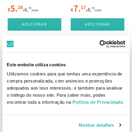
5.
7.
26
17
42
43
€
6.
€
8.
€
PVPR
€
PVPR
ADICIONAR
ADICIONAR
Elgydium Pasta Dentífrica
Elgydium Clinic Ortho X
Prevenção Cáries 75ml
Este website utiliza cookies
Escova de Dentes
Utilizamos cookies para que tenhas uma experiência de
Ortodôntica Adulto
compra personalizada, com anúncios e promoções
7.
5.
43
92
06
22
€
9.
€
7.
adequados aos teus interesses, e também para analisar
€
PVPR
€
PVPR
o tráfego do nosso site. Para saber mais, podes
encontrar toda a informação na
Política de Privacidade
.
ADICIONAR
ADICIONAR
Mostrar detalhes