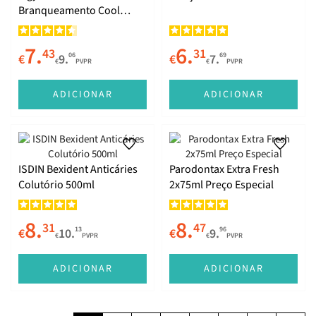
Branqueamento Cool
Lemon 75ml
7.
6.
43
31
06
69
€
9.
€
7.
€
PVPR
€
PVPR
ADICIONAR
ADICIONAR
ISDIN Bexident Anticáries
Parodontax Extra Fresh
Colutório 500ml
2x75ml Preço Especial
8.
8.
31
47
13
96
€
10.
€
9.
€
PVPR
€
PVPR
ADICIONAR
ADICIONAR