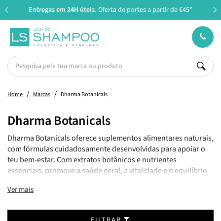
Entregas em 24H úteis.
Oferta de portes a partir de €45*
Home
Marcas
Dharma Botanicals
Dharma Botanicals
Dharma Botanicals oferece suplementos alimentares naturais,
com fórmulas cuidadosamente desenvolvidas para apoiar o
teu bem-estar. Com extratos botânicos e nutrientes
essenciais, promove a saúde geral, a vitalidade e o equilíbrio
do corpo e mente.
Ver mais
FILTRAR