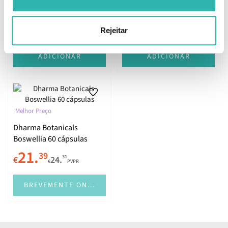
60 Cápsulas
Metabolic-Z 60 cápsulas
20.
21.
05
69
78
65
€
22.
€
24.
Rejeitar
€
PVPR
€
PVPR
ADICIONAR
ADICIONAR
Melhor Preço
Dharma Botanicals
Boswellia 60 cápsulas
21.
39
31
€
24.
€
PVPR
BREVEMENTE ONLINE