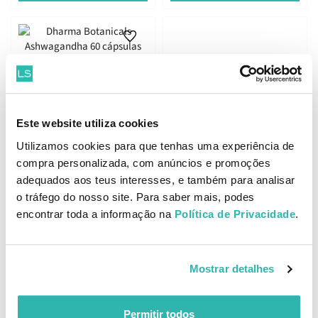
Melhor Preço
Dharma Botanicals
Ashwagandha 60 cápsulas
Este website utiliza cookies
Utilizamos cookies para que tenhas uma experiência de
Dharma Botanicals
compra personalizada, com anúncios e promoções
Immune-Z 60 cápsulas
adequados aos teus interesses, e também para analisar
20.
23.
o tráfego do nosso site. Para saber mais, podes
35
79
31
03
€
24.
€
27.
€
PVPR
€
PVPR
encontrar toda a informação na
Política de Privacidade
.
ADICIONAR
ADICIONAR
Mostrar detalhes
Permitir todos
Dharma Botanicals Meno-Z
Dharma Botanicals