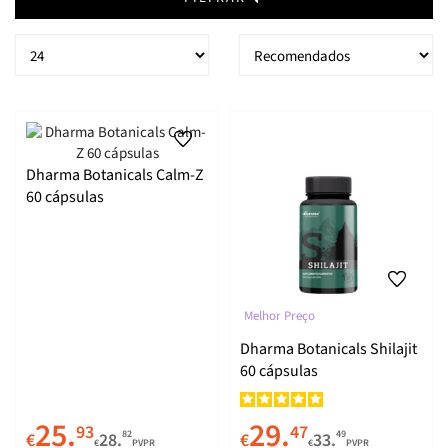
Dharma Botanicals Calm-Z
60 cápsulas
Melhor Preço
Dharma Botanicals Shilajit
60 cápsulas
25.
29.
93
47
82
49
€
28.
€
33.
€
PVPR
€
PVPR