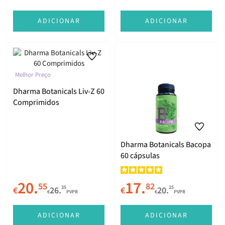
ADICIONAR
ADICIONAR
Melhor Preço
Dharma Botanicals Liv-Z 60
Comprimidos
Dharma Botanicals Bacopa
60 cápsulas
20.
17.
55
82
35
25
€
26.
€
20.
€
PVPR
€
PVPR
ADICIONAR
ADICIONAR