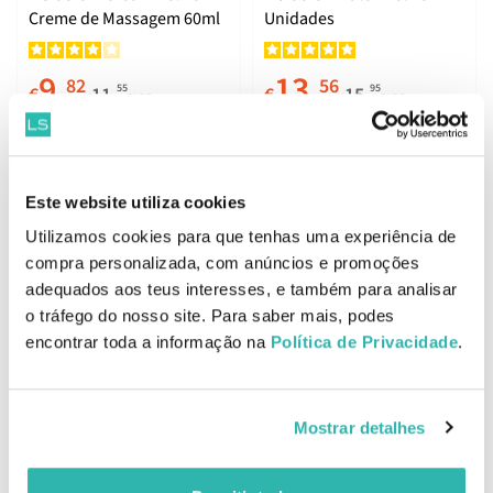
Creme de Massagem 60ml
Unidades
9.
13.
82
56
55
95
€
11.
€
15.
€
PVPR
€
PVPR
ADICIONAR
ADICIONAR
Este website utiliza cookies
Utilizamos cookies para que tenhas uma experiência de
Fisiocrem Roll-On 15 ml
compra personalizada, com anúncios e promoções
Fisiocrem Active Creme
200ml
adequados aos teus interesses, e também para analisar
o tráfego do nosso site. Para saber mais, podes
encontrar toda a informação na
Política de Privacidade
.
23.
9.
59
73
75
45
€
27.
€
11.
€
PVPR
€
PVPR
ADICIONAR
ADICIONAR
Mostrar detalhes