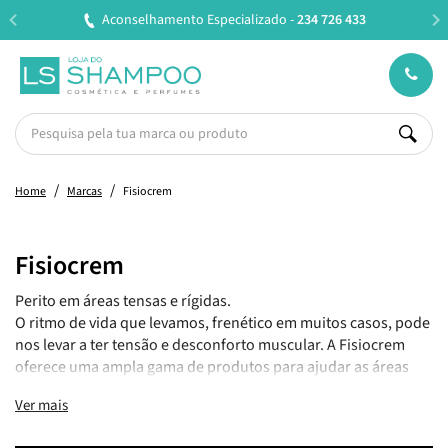
Aconselhamento Especializado -
234 726 433
E
Home
Marcas
Fisiocrem
Fisiocrem
Perito em áreas tensas e rígidas.
O ritmo de vida que levamos, frenético em muitos casos, pode
nos levar a ter tensão e desconforto muscular. A Fisiocrem
oferece uma ampla gama de produtos para ajudar as áreas
tensas e rígidas a se sentirem revigoradas e revitalizadas em
Ver mais
minutos.