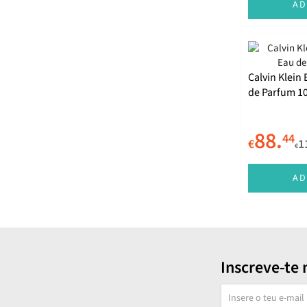
AD
Calvin Klein 
de Parfum 1
88.
44
€
1
€
AD
Inscreve-te 