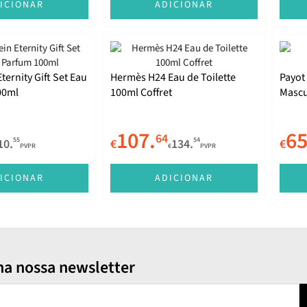
ICIONAR
ADICIONAR
Eternity Gift Set Eau
Hermès H24 Eau de Toilette
Payot
00ml
100ml Coffret
Mascu
107.
65
64
55
54
10.
€
134.
€
PVPR
€
PVPR
ICIONAR
ADICIONAR
na nossa newsletter