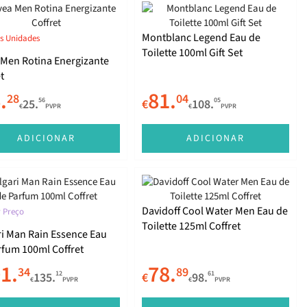
Montblanc Legend Eau de
s Unidades
Toilette 100ml Gift Set
 Men Rotina Energizante
t
.
81.
28
04
56
05
25.
€
108.
€
PVPR
€
PVPR
ADICIONAR
ADICIONAR
Davidoff Cool Water Men Eau de
 Preço
Toilette 125ml Coffret
ri Man Rain Essence Eau
rfum 100ml Coffret
1.
78.
34
89
12
61
135.
€
98.
€
PVPR
€
PVPR