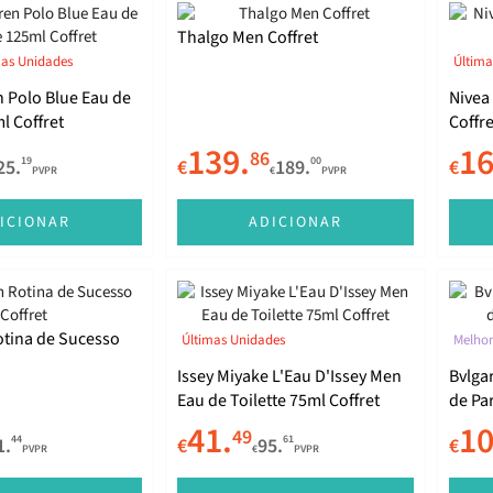
Thalgo Men Coffret
mas Unidades
Última
 Polo Blue Eau de
Nivea
l Coffret
Coffre
139.
16
86
19
00
25.
€
189.
€
PVPR
€
PVPR
ICIONAR
ADICIONAR
otina de Sucesso
Últimas Unidades
Melhor
Issey Miyake L'Eau D'Issey Men
Bvlga
Eau de Toilette 75ml Coffret
de Pa
41.
10
49
44
61
1.
€
95.
€
PVPR
€
PVPR