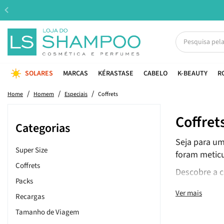
SOLARES
MARCAS
KÉRASTASE
CABELO
K-BEAUTY
R
Home
Homem
Especiais
Coffrets
Coffret
Categorias
Seja para um
Super Size
foram metic
Coffrets
Descobre a c
Packs
Ver mais
Recargas
Tamanho de Viagem