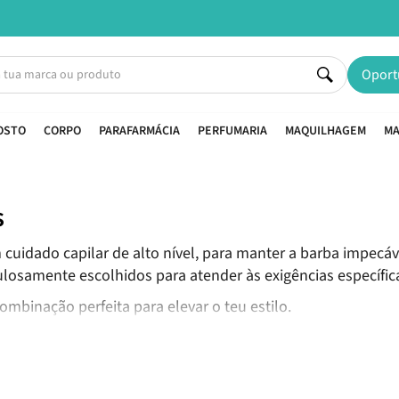
Entregas em 24H úteis.
Oferta de portes a partir de €45*
Oport
OSTO
CORPO
PARAFARMÁCIA
PERFUMARIA
MAQUILHAGEM
MA
s
 cuidado capilar de alto nível, para manter a barba impecá
ulosamente escolhidos para atender às exigências específ
ombinação perfeita para elevar o teu estilo.