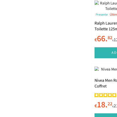
Presente
Últi
Ralph Lauren
Toilette 125m
66.
82
€
1
€
AD
Nivea Men R
Coffret
18.
22
€
2
€