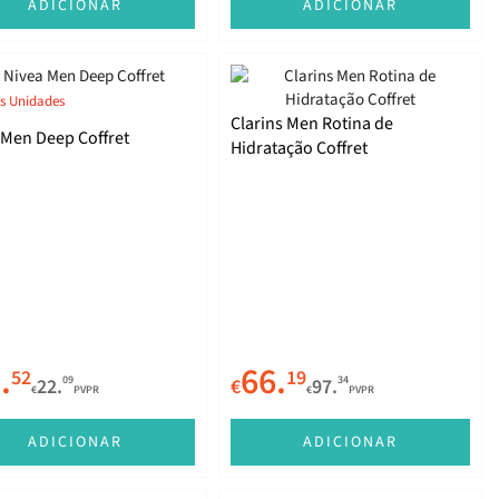
ADICIONAR
ADICIONAR
s Unidades
Clarins Men Rotina de
 Men Deep Coffret
Hidratação Coffret
.
66.
52
19
09
34
22.
€
97.
€
PVPR
€
PVPR
ADICIONAR
ADICIONAR