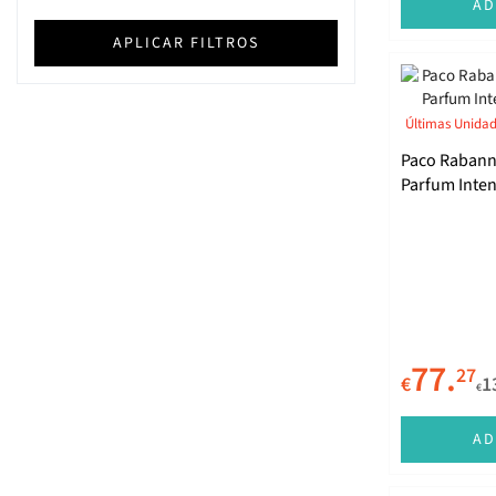
AD
L'Oréal Paris
APLICAR FILTROS
Montblanc
Nivea
Últimas Unida
Payot
Paco Rabann
Parfum Inten
Rabanne
Ralph Lauren
Thalgo
77.
27
€
1
€
AD