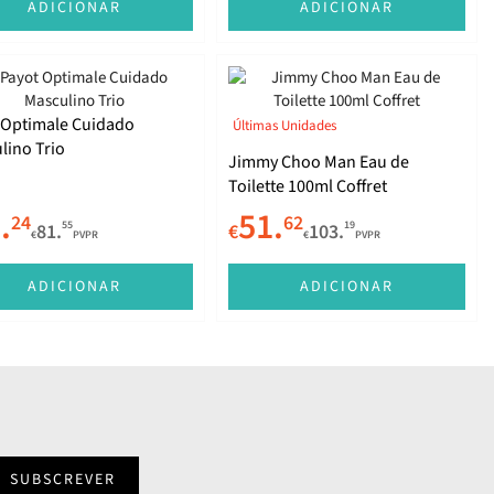
ADICIONAR
ADICIONAR
 Optimale Cuidado
Últimas Unidades
lino Trio
Jimmy Choo Man Eau de
Toilette 100ml Coffret
.
51.
24
62
55
19
81.
€
103.
€
PVPR
€
PVPR
ADICIONAR
ADICIONAR
SUBSCREVER