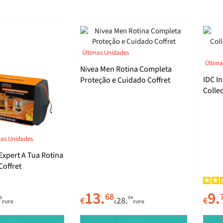
Últimas Unidades
Última
Nivea Men Rotina Completa
IDC In
Proteção e Cuidado Coffret
Colle
para
mas Unidades
Expert A Tua Rotina
Coffret
13.
9.
68
9
04
€
28.
€
PVPR
€
PVPR