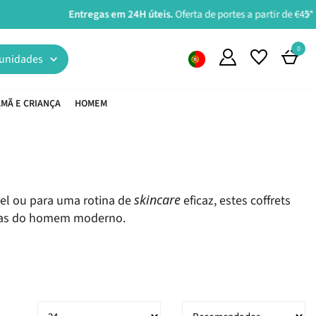
0
unidades
MÃ E CRIANÇA
HOMEM
skincare
vel ou para uma rotina de
eficaz, estes coffrets
icas do homem moderno.