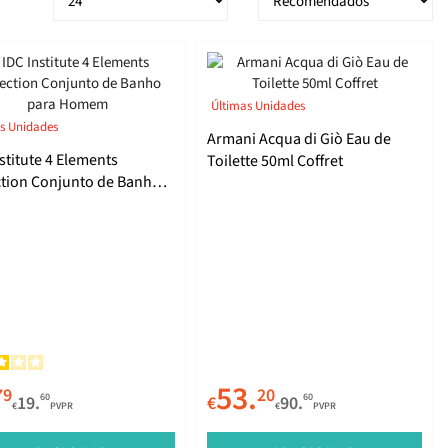
Últimas Unidades
s Unidades
Armani Acqua di Giò Eau de
stitute 4 Elements
Toilette 50ml Coffret
ction Conjunto de Banho
 Homem
53.
79
20
60
60
19.
€
90.
€
PVPR
€
PVPR