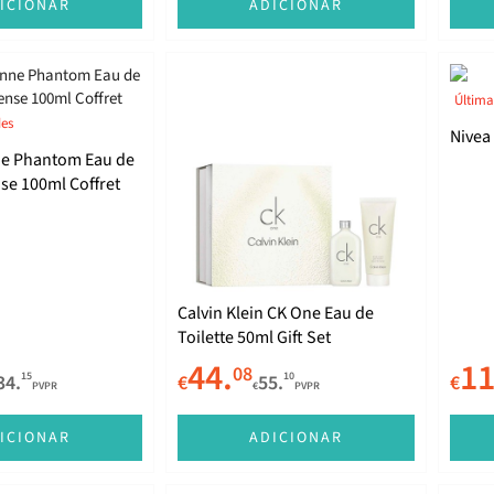
ICIONAR
ADICIONAR
Última
des
Nivea
e Phantom Eau de
se 100ml Coffret
Calvin Klein CK One Eau de
Toilette 50ml Gift Set
44.
11
08
15
10
34.
€
55.
€
PVPR
€
PVPR
ICIONAR
ADICIONAR