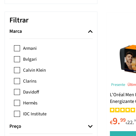
Filtrar
Marca
Armani
Bvlgari
Calvin Klein
Clarins
Presente
Últi
Davidoff
L'Oréal Men 
Energizante 
Hermès
IDC Institute
9.
99
9
€
22.
€
Issey Miyake
Preço
Jimmy Choo