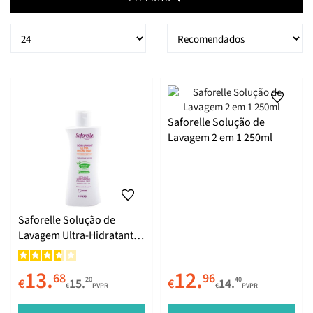
Saforelle Solução de
Lavagem 2 em 1 250ml
Saforelle Solução de
Lavagem Ultra-Hidratante
250ml
13.
12.
68
96
20
40
€
15.
€
14.
€
PVPR
€
PVPR