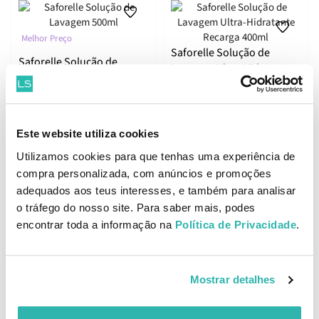
Melhor Preço
Saforelle Solução de
Saforelle Solução de
Lavagem Ultra-Hidratante
Lavagem 500ml
Recarga 400ml
16.
15.
29
41
40
12
€
22.
€
17.
€
PVPR
€
PVPR
Este website utiliza cookies
Utilizamos cookies para que tenhas uma experiência de
BREVEMENTE ONLINE
BREVEMENTE ONLINE
compra personalizada, com anúncios e promoções
adequados aos teus interesses, e também para analisar
o tráfego do nosso site. Para saber mais, podes
encontrar toda a informação na
Política de Privacidade
.
Mostrar detalhes