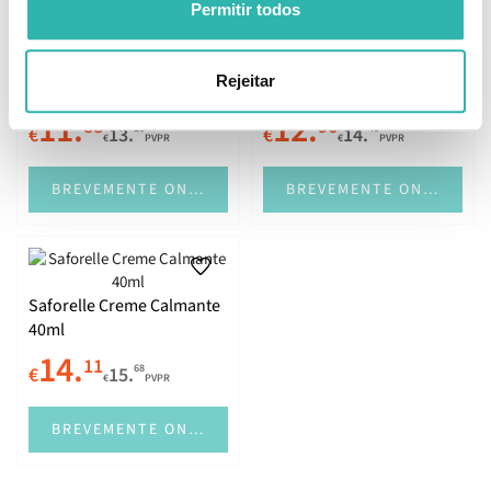
Permitir todos
Saforelle Solução de
Melhor Preço
Lavagem Frescura 250ml
Saforelle Miss Higiene
Rejeitar
Íntima e Corporal 250ml
11.
12.
88
96
20
40
€
13.
€
14.
€
PVPR
€
PVPR
BREVEMENTE ONLINE
BREVEMENTE ONLINE
Saforelle Creme Calmante
40ml
14.
11
68
€
15.
€
PVPR
BREVEMENTE ONLINE