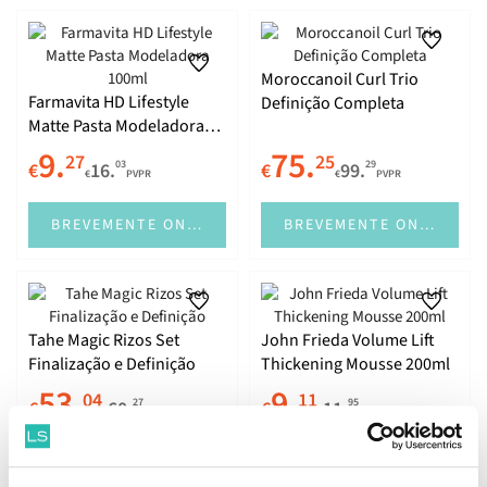
Moroccanoil Curl Trio
Farmavita HD Lifestyle
Definição Completa
Matte Pasta Modeladora
100ml
9.
75.
27
25
03
29
€
16.
€
99.
€
PVPR
€
PVPR
BREVEMENTE ONLINE
BREVEMENTE ONLINE
Tahe Magic Rizos Set
John Frieda Volume Lift
Finalização e Definição
Thickening Mousse 200ml
53.
9.
04
11
27
95
€
60.
€
11.
€
PVPR
€
PVPR
BREVEMENTE ONLINE
BREVEMENTE ONLINE