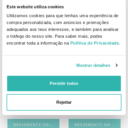
Este website utiliza cookies
Utilizamos cookies para que tenhas uma experiência de
compra personalizada, com anúncios e promoções
Tahe Magic Rizos Rotina
Moroccanoil Curl Duo
adequados aos teus interesses, e também para analisar
Completa Caracóis
Definição Essencial
o tráfego do nosso site. Para saber mais, podes
66.
50.
38
11
44
22
€
75.
€
66.
encontrar toda a informação na
Política de Privacidade
.
€
PVPR
€
PVPR
BREVEMENTE ONLINE
BREVEMENTE ONLINE
Mostrar detalhes
Permitir todos
Moroccanoil Brilho e
Widi Care Blindando a
Fragrância
Juba Pudding Ativador
Rejeitar
Capilar 300ml
13.
91.
90
37
95
93
€
16.
€
123.
€
PVPR
€
PVPR
BREVEMENTE ONLINE
BREVEMENTE ONLINE