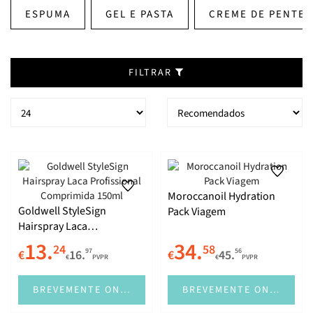
ESPUMA
GEL E PASTA
CREME DE PENTE
FILTRAR
Moroccanoil Hydration
Goldwell StyleSign
Pack Viagem
Hairspray Laca
Profissional Comprimida
13.
34.
24
58
97
56
€
16.
€
45.
150ml
€
PVPR
€
PVPR
BREVEMENTE ONLINE
BREVEMENTE ONLINE