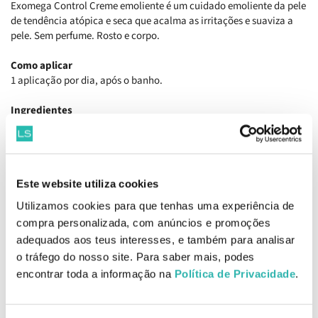
Exomega Control Creme emoliente é um cuidado emoliente da pele
de tendência atópica e seca que acalma as irritações e suaviza a
pele. Sem perfume. Rosto e corpo.
Como aplicar
1 aplicação por dia, após o banho.
Ingredientes
Water Caprylic/capric Triglyceride Glycerin Cetearyl Alcohol
Niacinamide 10-hydroxydecenoic Acid Avena Sativa (oat)
Leaf/stem Extract Benzoic Acid Caprylyl Glycol Cetearyl Glucoside
Cetyl Alcohol Glyceryl Stearate Oenothera Biennis (evening
Este website utiliza cookies
Primrose) Oil Peg-100 Stearate Polyacrylate-13 Polyisobutene
Polysorbate 20 Sodium Hydroxide Sorbitan Isostearate Tocopherol
Utilizamos cookies para que tenhas uma experiência de
Tocopheryl Acetate.
compra personalizada, com anúncios e promoções
EAN: 3282770149678
adequados aos teus interesses, e também para analisar
o tráfego do nosso site. Para saber mais, podes
Informações de Segurança
encontrar toda a informação na
Política de Privacidade
.
Informações de Fabricante