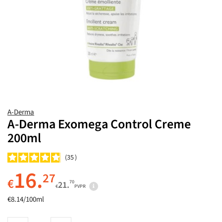
A-Derma
A-Derma Exomega Control Creme
200ml
35
16.
27
€
70
21.
€
PVPR
€8.14/100ml