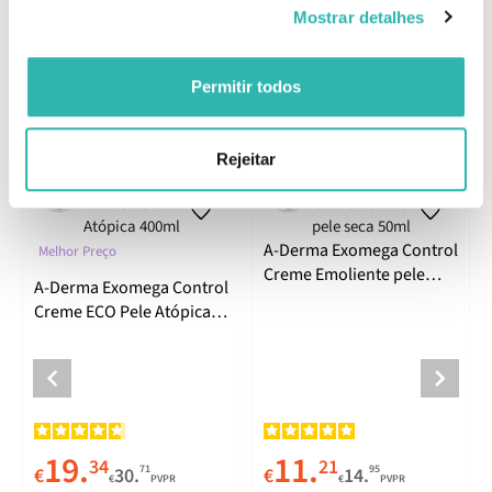
Mostrar detalhes
Comentários
Permitir todos
Produtos Relacionados
Rejeitar
A-Derma Exomega Control
Melhor Preço
Creme Emoliente pele
A-Derma Exomega Control
seca 50ml
Creme ECO Pele Atópica
400ml
19.
11.
34
21
71
95
€
30.
€
14.
€
PVPR
€
PVPR