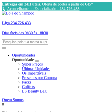
Entregas em 24H úteis.
Oferta de portes a partir de €45*
Aconselhamento Especializado -
234 726 433
Liga 234 726 433
Dias úteis das 9h30 às 18h30
Oportunidades
Oportunidades
Super Preços
Últimas Unidades
Os Imperdíveis
Presentes por Compra
Packs
Coffrets
LS Beauty Bag
Quem Somos
0