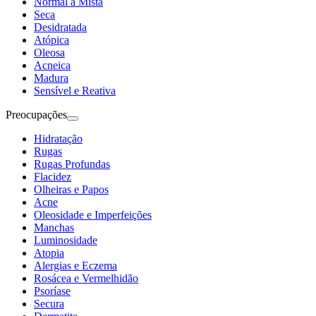
Normal a Mista
Seca
Desidratada
Atópica
Oleosa
Acneica
Madura
Sensível e Reativa
Preocupações
Hidratação
Rugas
Rugas Profundas
Flacidez
Olheiras e Papos
Acne
Oleosidade e Imperfeições
Manchas
Luminosidade
Atopia
Alergias e Eczema
Rosácea e Vermelhidão
Psoríase
Secura