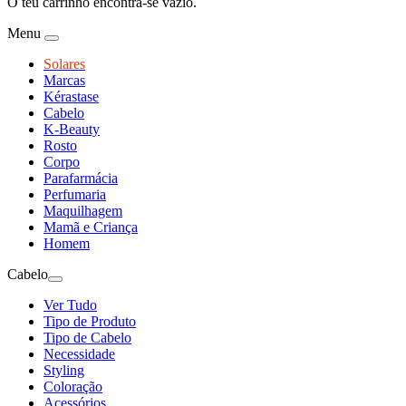
O teu carrinho encontra-se vazio.
Menu
Solares
Marcas
Kérastase
Cabelo
K-Beauty
Rosto
Corpo
Parafarmácia
Perfumaria
Maquilhagem
Mamã e Criança
Homem
Cabelo
Ver Tudo
Tipo de Produto
Tipo de Cabelo
Necessidade
Styling
Coloração
Acessórios