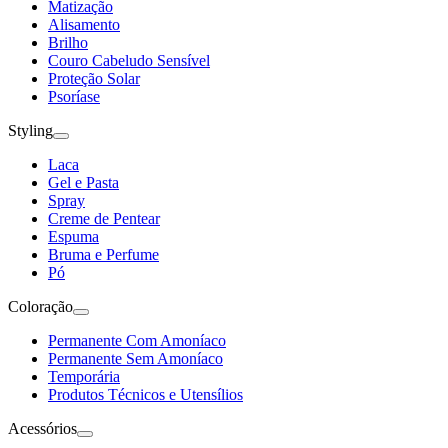
Matização
Alisamento
Brilho
Couro Cabeludo Sensível
Proteção Solar
Psoríase
Styling
Laca
Gel e Pasta
Spray
Creme de Pentear
Espuma
Bruma e Perfume
Pó
Coloração
Permanente Com Amoníaco
Permanente Sem Amoníaco
Temporária
Produtos Técnicos e Utensílios
Acessórios