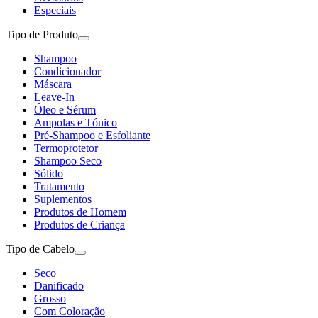
Especiais
Tipo de Produto
Shampoo
Condicionador
Máscara
Leave-In
Óleo e Sérum
Ampolas e Tónico
Pré-Shampoo e Esfoliante
Termoprotetor
Shampoo Seco
Sólido
Tratamento
Suplementos
Produtos de Homem
Produtos de Criança
Tipo de Cabelo
Seco
Danificado
Grosso
Com Coloração