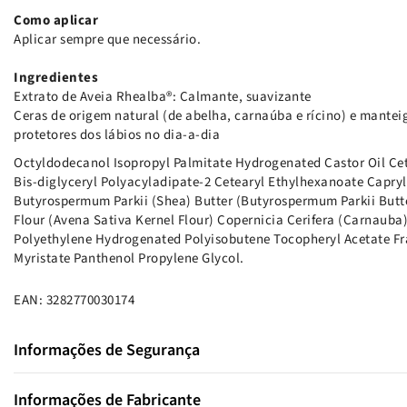
Como aplicar
Aplicar sempre que necessário.
Ingredientes
Extrato de Aveia Rhealba®: Calmante, suavizante
Ceras de origem natural (de abelha, carnaúba e rícino) e manteig
protetores dos lábios no dia-a-dia
Octyldodecanol Isopropyl Palmitate Hydrogenated Castor Oil Cet
Bis-diglyceryl Polyacyladipate-2 Cetearyl Ethylhexanoate Capryli
Butyrospermum Parkii (Shea) Butter (Butyrospermum Parkii Butte
Flour (Avena Sativa Kernel Flour) Copernicia Cerifera (Carnaub
Polyethylene Hydrogenated Polyisobutene Tocopheryl Acetate Fr
Myristate Panthenol Propylene Glycol.
EAN: 3282770030174
Informações de Segurança
Informações de Fabricante