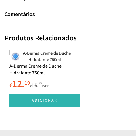
Comentários
Produtos Relacionados
A-Derma Creme de Duche
Hidratante 750ml
12.
19
25
€
16.
€
PVPR
ADICIONAR