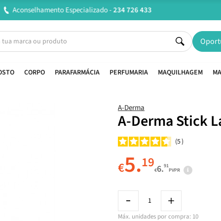
Entregas em 24H úteis.
Oferta de portes a partir de €45*
Oport
OSTO
CORPO
PARAFARMÁCIA
PERFUMARIA
MAQUILHAGEM
MA
A-Derma
A-Derma Stick La
5
5.
19
€
91
6.
€
PVPR
Máx. unidades por compra: 10