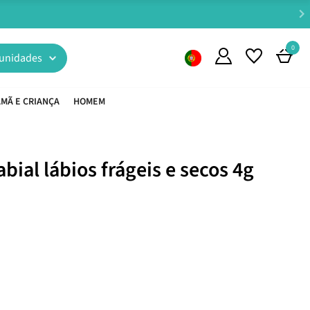
0
unidades
MÃ E CRIANÇA
HOMEM
bial lábios frágeis e secos 4g