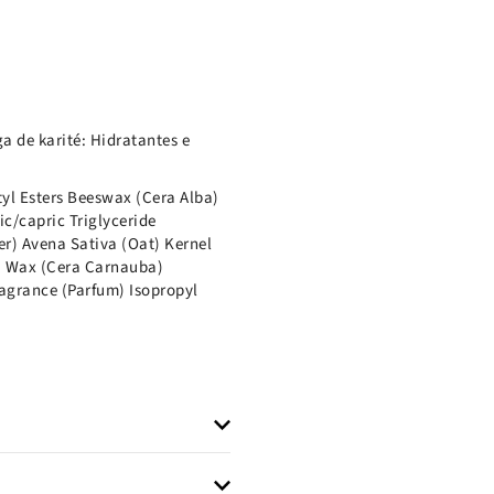
a de karité: Hidratantes e
yl Esters Beeswax (Cera Alba)
c/capric Triglyceride
r) Avena Sativa (Oat) Kernel
a) Wax (Cera Carnauba)
agrance (Parfum) Isopropyl