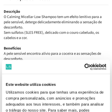
Descrição
O Calming Micellar Low Shampoo tem um efeito lenitivo para a
pele sensível, deterge delicadamente eliminando a sensação de
desconforto.
Sem sulfatos (SLES FREE), delicado com o couro cabeludo, os
cabelos e a cor.
Benefícios
A pele sensível encontra alívio para a coceira e as sensações de
desconforto.
Como aplicar
Distribuir nos cabelos húmidos e emulsionar com água fazendo
uma massagem delicada. Deixar repousar de 2 a 3 minutos e
Este website utiliza cookies
enxaguar com atenção.
Utilizamos cookies para que tenhas uma experiência de
Ingredientes
compra personalizada, com anúncios e promoções
Aqua (Water), Sodium C14-16 Olefin Sulfonate, Cocamidopropyl
adequados aos teus interesses, e também para analisar
Betaine, Glycerin, Sodium Cocoamphoacetate, Parfum (Fragrance),
o tráfego do nosso site. Para saber mais, podes
Phenoxyethanol, Acrylates Copolymer, Aloe Barbadensis Leaf Juice,