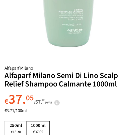
Alfaparf Milano
Alfaparf Milano Semi Di Lino Scalp
Relief Shampoo Calmante 1000ml
37.
05
€
00
57.
€
PVPR
€3.71/100ml
250ml
1000ml
€15.30
€37.05