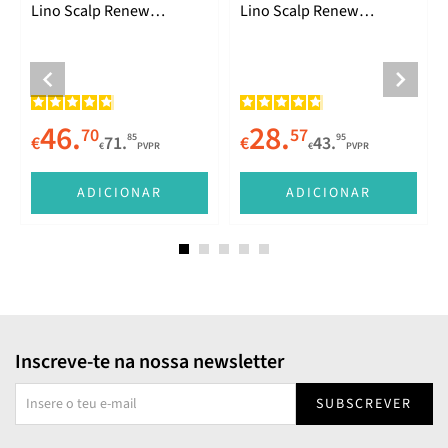
Lino Scalp Renew
Lino Scalp Renew
Energizing Lotion 12x10ml
Energizing Tonic 125ml
46.
28.
70
57
85
95
€
71.
€
43.
€
PVPR
€
PVPR
ADICIONAR
ADICIONAR
Inscreve-te na nossa newsletter
SUBSCREVER