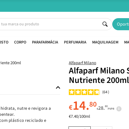
Entregas em 24H úteis.
Oferta de portes a partir de €45*
Oport
OSTO
CORPO
PARAFARMÁCIA
PERFUMARIA
MAQUILHAGEM
MA
Alfaparf Milano
Alfaparf Milano 
Nutriente 200ml
64
14.
80
€
80
28.
hidrata, nutre e revigora a
€
PVPR
pentear.
€7.40/100ml
om plástico reciclado e