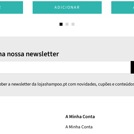
R
ADICIONAR
na nossa newsletter
ceber a newsletter da lojashampoo.pt com novidades, cupões e conteúdos
A Minha Conta
A Minha Conta