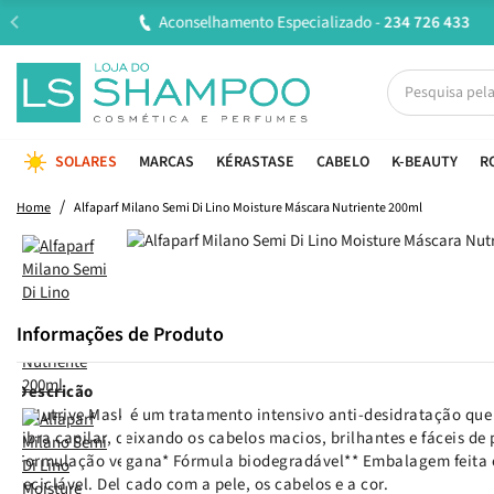
SOLARES
MARCAS
KÉRASTASE
CABELO
K-BEAUTY
R
Home
Alfaparf Milano Semi Di Lino Moisture Máscara Nutriente 200ml
Informações de Produto
Descrição
A Nutrive Mask é um tratamento intensivo anti-desidratação que 
fibra capilar, deixando os cabelos macios, brilhantes e fáceis de 
Formulação vegana* Fórmula biodegradável** Embalagem feita c
reciclável. Delicado com a pele, os cabelos e a cor.