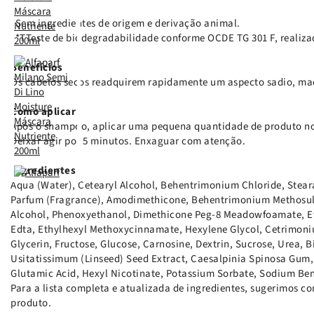
*Sem ingredientes de origem e derivação animal.
**TTeste de biodegradabilidade conforme OCDE TG 301 F, realiza
Benefícios
Os cabelos secos readquirem rapidamente um aspecto sadio, mac
Como aplicar
Após o shampoo, aplicar uma pequena quantidade de produto no
Deixar agir por 5 minutos. Enxaguar com atenção.
Ingredientes
Aqua (Water), Cetearyl Alcohol, Behentrimonium Chloride, Ste
Parfum (Fragrance), Amodimethicone, Behentrimonium Methosulfa
Alcohol, Phenoxyethanol, Dimethicone Peg-8 Meadowfoamate, Et
Edta, Ethylhexyl Methoxycinnamate, Hexylene Glycol, Cetrimoniu
Glycerin, Fructose, Glucose, Carnosine, Dextrin, Sucrose, Urea,
Usitatissimum (Linseed) Seed Extract, Caesalpinia Spinosa Gum, 
Glutamic Acid, Hexyl Nicotinate, Potassium Sorbate, Sodium Be
Para a lista completa e atualizada de ingredientes, sugerimos 
produto.