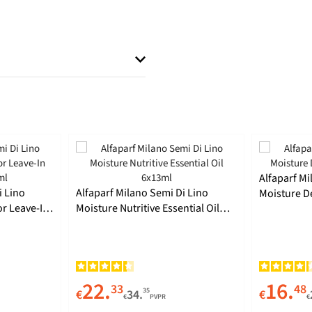
Alfaparf Mi
i Lino
Alfaparf Milano Semi Di Lino
Moisture D
r Leave-In
Moisture Nutritive Essential Oil
6x13ml
22.
16.
33
48
35
€
34.
€
€
PVPR
€