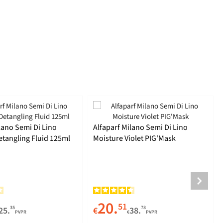
lano Semi Di Lino
Alfaparf Milano Semi Di Lino
etangling Fluid 125ml
Moisture Violet PIG'Mask
20.
51
35
78
25.
€
38.
PVPR
€
PVPR