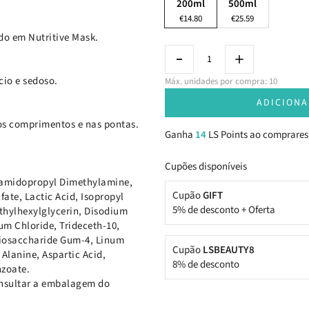
200ml
500ml
€14.80
€25.59
do em Nutritive Mask.
io e sedoso.
Máx. unidades por compra: 10
ADICIONA
s comprimentos e nas pontas.
Ganha
14
LS Points ao comprares
Cupões disponíveis
aramidopropyl Dimethylamine,
Cupão
GIFT
te, Lactic Acid, Isopropyl
5% de desconto + Oferta
hylhexylglycerin, Disodium
m Chloride, Trideceth-10,
 Biosaccharide Gum-4, Linum
Cupão
LSBEAUTY8
Alanine, Aspartic Acid,
8% de desconto
nzoate.
consultar a embalagem do