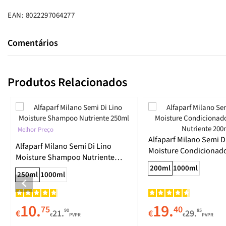
EAN: 8022297064277
Comentários
Produtos Relacionados
Melhor Preço
Alfaparf Milano Semi D
Alfaparf Milano Semi Di Lino
Moisture Condicionado
Moisture Shampoo Nutriente
Nutriente 200ml
250ml
200ml
1000ml
250ml
1000ml
10.
19.
75
40
90
85
€
21.
€
29.
€
PVPR
€
PVPR