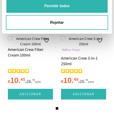
Permitir todos
Comentários
Rejeitar
Produtos Relacionados
American Crew Fiber
Melhor Preço
Cream 100ml
American Crew 3-in-1
250ml
10.
10.
45
49
40
40
€
26.
€
20.
€
PVPR
€
PVPR
ADICIONAR
ADICIONAR