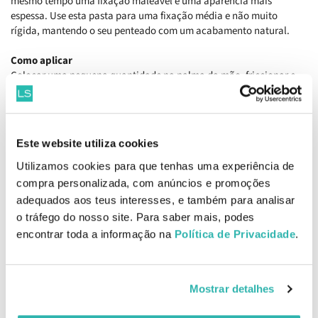
mesmo tempo uma fixação maleável e uma aparência mais
espessa. Use esta pasta para uma fixação média e não muito
rígida, mantendo o seu penteado com um acabamento natural.
Como aplicar
Colocar uma pequena quantidade na palma da mão, friccionar e
aplicar sobre o cabelo seco com uma toalha, distribuir e trabalhar
até obter o penteado desejado. Para textura adicionada ou
definição melhorada. Proporciona uma fixação natural e flexível.
Distribuir uniformemente e em profundidade pelo cabelo,
Este website utiliza cookies
previamente seco com uma toalha.
Utilizamos cookies para que tenhas uma experiência de
Ingredientes
compra personalizada, com anúncios e promoções
Lanolina: Agente hidratante e emoliente que facilita uma fixação
adequados aos teus interesses, e também para analisar
excelente.
o tráfego do nosso site. Para saber mais, podes
Bentonita: Proporciona ao cabelo um aspeto denso e abundante.
encontrar toda a informação na
Política de Privacidade
.
Cera de Abelha: Protege contra a perda de hidratação
proporcionando simultaneamente um controlo total.
Glicerina: Suaviza o cabelo proporcionando um aspecto de maior
densidade.
Mostrar detalhes
EAN: 738678002674