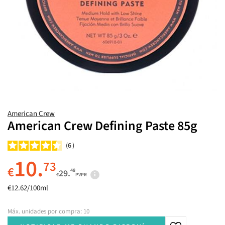
American Crew
American Crew Defining Paste 85g
6
10.
73
€
48
29.
€
PVPR
€12.62/100ml
Máx. unidades por compra: 10