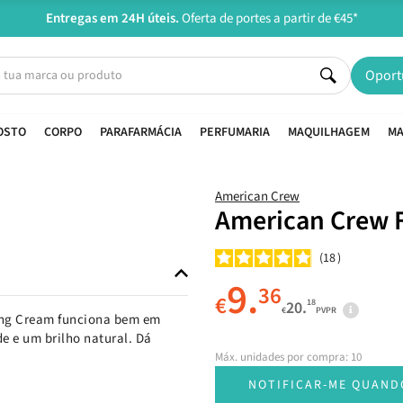
Entregas em 24H úteis.
Oferta de portes a partir de €45*
Oport
OSTO
CORPO
PARAFARMÁCIA
PERFUMARIA
MAQUILHAGEM
MA
American Crew
American Crew 
18
9.
36
€
18
20.
€
PVPR
ming Cream funciona bem em
de e um brilho natural. Dá
Máx. unidades por compra: 10
NOTIFICAR-ME QUAND