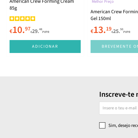
American Crew Forming Cream
Melhor Preço
85g
American Crew Formi
Gel 150ml
10.
13.
97
19
48
50
€
29.
€
25.
€
PVPR
€
PVPR
ADICIONAR
BREVEMENTE O
Inscreve-te 
Sim, desejo re