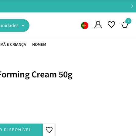
0
unidades
MÃ E CRIANÇA
HOMEM
Forming Cream 50g
O DISPONÍVEL