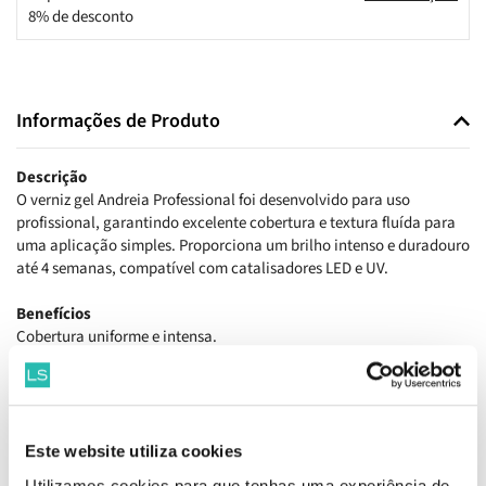
8% de desconto
Informações de Produto
Descrição
O verniz gel Andreia Professional foi desenvolvido para uso
profissional, garantindo excelente cobertura e textura fluída para
uma aplicação simples. Proporciona um brilho intenso e duradouro
até 4 semanas, compatível com catalisadores LED e UV.
Benefícios
Cobertura uniforme e intensa.
Textura fluída que facilita a aplicação.
Brilho duradouro até 4 semanas.
Compatível com LED e UV.
Como aplicar
Este website utiliza cookies
Higienizar as mãos com o Alcohol Power Spray.
Utilizamos cookies para que tenhas uma experiência de