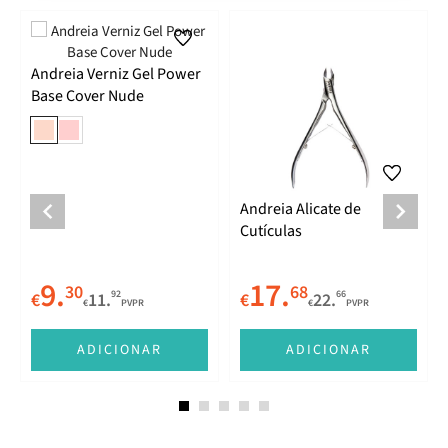
Andreia Verniz Gel Power
Base Cover Nude
Andreia Alicate de
Cutículas
9.
17.
30
68
92
66
€
11.
€
22.
€
PVPR
€
PVPR
E
ADICIONAR
ADICIONAR