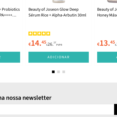
+ Probiotics
Beauty of Joseon Glow Deep
Beauty of 
 PA++++
Sérum Rice + Alpha-Arbutin 30ml
Honey Másc
14.
13.
45
45
27
€
26.
€
€
PVPR
€
R
ADICIONAR
na nossa newsletter