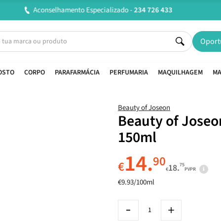
Entregas em 24H úteis.
Oferta de portes a partir de €45*
Oport
OSTO
CORPO
PARAFARMÁCIA
PERFUMARIA
MAQUILHAGEM
MA
Beauty of Joseon
Beauty of Joseo
150ml
14.
90
€
75
18.
€
PVPR
€9.93/100ml