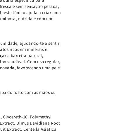
 outra específica para
 fresca e sem sensação pesada,
, este tónico ajuda a criar uma
luminosa, nutrida e com um
humidade, ajudando-te a sentir
atos ricos em minerais e
çar a barreira natural,
lho saudável. Com uso regular,
renovada, favorecendo uma pele
impa do rosto com as mãos ou
, Glycereth-26, Polymethyl
 Extract, Ulmus Davidiana Root
it Extract, Centella Asiatica