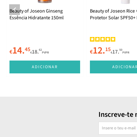
Beauty of Joseon Ginseng
Beauty of Joseon Rice 
Essência Hidratante 150ml
Protetor Solar SPF50+
50ml
14.
12.
45
15
62
50
€
18.
€
17.
€
PVPR
€
PVPR
ADICIONAR
ADICIONA
Inscreve-te 