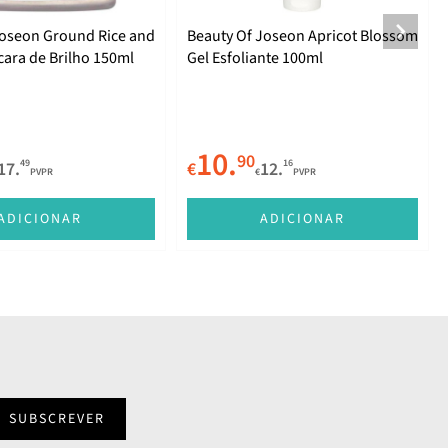
Joseon Ground Rice and
Beauty Of Joseon Apricot Blossom
ara de Brilho 150ml
Gel Esfoliante 100ml
10.
90
49
16
17.
€
12.
PVPR
€
PVPR
ADICIONAR
ADICIONAR
SUBSCREVER