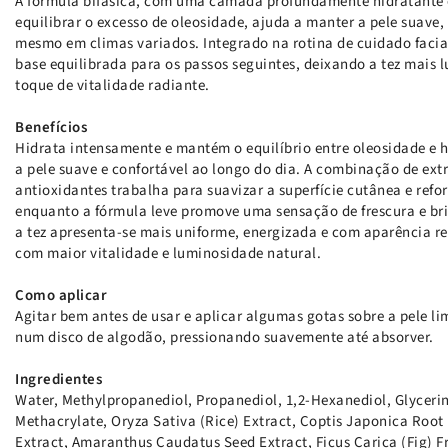
A fórmula bifásica, com uma camada profundamente hidratante e
equilibrar o excesso de oleosidade, ajuda a manter a pele suave,
mesmo em climas variados. Integrado na rotina de cuidado facial
base equilibrada para os passos seguintes, deixando a tez mais 
toque de vitalidade radiante.
Benefícios
Hidrata intensamente e mantém o equilíbrio entre oleosidade e 
a pele suave e confortável ao longo do dia. A combinação de extr
antioxidantes trabalha para suavizar a superfície cutânea e refor
enquanto a fórmula leve promove uma sensação de frescura e bri
a tez apresenta-se mais uniforme, energizada e com aparência 
com maior vitalidade e luminosidade natural.
Como aplicar
Agitar bem antes de usar e aplicar algumas gotas sobre a pele l
num disco de algodão, pressionando suavemente até absorver.
Ingredientes
Water, Methylpropanediol, Propanediol, 1,2-Hexanediol, Glycerin
Methacrylate, Oryza Sativa (Rice) Extract, Coptis Japonica Root
Extract, Amaranthus Caudatus Seed Extract, Ficus Carica (Fig) Fru