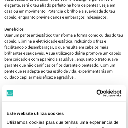
elegante, será o teu aliado perfeito na hora de pentear, seja em
casa ou em movimento. Potencia o brilho e a suavidade do teu
cabelo, enquanto previne danos e embaraços indesejados.
Benefícios
Usar um pente antiestático transforma a forma como cuidas do teu
cabelo. Elimina a eletricidade estática, reduzindo o frizz e
facilitando o desembaraçar, o que resulta em cabelos mais
brilhantes e saudáveis. A sua utilização diária promove um cabelo
bem cuidado e com aparência saudável, enquanto o trato suave
garante que não danificas os fios durante o penteado. Com um
pente que se adapta ao teu estilo de vida, experimentarás um
cuidado capilar mais eficaz e agradável.
Como aplicar
Utilizar o pente para desembaraçar os fios a partir das pontas em
direção à raiz.
EAN: 8412122640774
Este website utiliza cookies
Utilizamos cookies para que tenhas uma experiência de