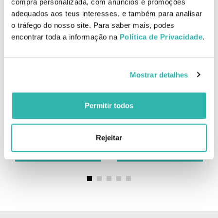
compra personalizada, com anúncios e promoções
Produtos Relacionados
adequados aos teus interesses, e também para analisar
o tráfego do nosso site. Para saber mais, podes
encontrar toda a informação na
Política de Privacidade
.
Beter Elite Escova Térmica
de Cerâmica 34mm
Melhor Preço
Mostrar detalhes
Beter Elite Pente
Escarpidor Anti-Estático
com Cabo
Permitir todos
5.
7.
51
61
50
95
€
8.
€
8.
€
PVPR
€
PVPR
Rejeitar
E
ADICIONAR
ADICIONAR