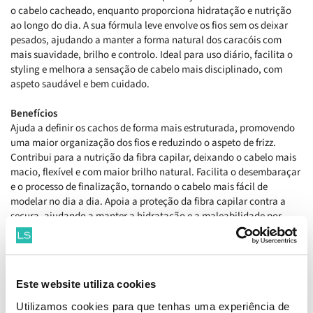
o cabelo cacheado, enquanto proporciona hidratação e nutrição
ao longo do dia. A sua fórmula leve envolve os fios sem os deixar
pesados, ajudando a manter a forma natural dos caracóis com
mais suavidade, brilho e controlo. Ideal para uso diário, facilita o
styling e melhora a sensação de cabelo mais disciplinado, com
aspeto saudável e bem cuidado.
Benefícios
Ajuda a definir os cachos de forma mais estruturada, promovendo
uma maior organização dos fios e reduzindo o aspeto de frizz.
Contribui para a nutrição da fibra capilar, deixando o cabelo mais
macio, flexível e com maior brilho natural. Facilita o desembaraçar
e o processo de finalização, tornando o cabelo mais fácil de
modelar no dia a dia. Apoia a proteção da fibra capilar contra a
secura, ajudando a manter a hidratação e a maleabilidade por
mais tempo.
Como aplicar
Aplicar no cabelo húmido, distribuir uniformemente pelo
Este website utiliza cookies
comprimento, desembaraçar e modelar os cachos com as mãos,
deixando secar naturalmente ou com difusor.
Utilizamos cookies para que tenhas uma experiência de