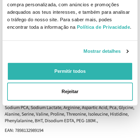
compra personalizada, com anúncios e promoções
Ingredientes
adequados aos teus interesses, e também para analisar
Aqua (Water), Cetearyl Alcohol, Dimethicone, Cocos Nucifera
o tráfego do nosso site. Para saber mais, podes
(Coconut) Oil, Elaeis Guineensis (Palm) Oil, Brassicamidopropyl
encontrar toda a informação na
Política de Privacidade
.
Dimethylamine, Behentrimonium Methosulfate, Cetyl Alcohol, PVP,
Aloe Barbadensis Leaf Extract, Macadamia Ternifolia Seed Oil,
Sodium Benzoate, Potassium Sorbate, Parfum (Fragrance), Benzyl
Salicylate, Citral, Citronellol, Eugenol, Hexyl Cinnamal, Linalool,
Mostrar detalhes
Amyl Salicylate, Dimethyl Phenethyl Acetate,
Hexamethylindanopyran, Tetramethyl
Acetyloctahydronaphthalenes, Citrus Aurantium Dulcis (Orange)
Permitir todos
Peel Oil, Ethylhexyl Salicylate, Ceteareth-20, Diisopropyl Adipate,
Panthenol, Hydrolyzed Rice Bran Protein, Hydrolyzed Soy Protein,
Hydrolyzed Corn Protein, Polyquaternium-7, Polyquaternium-10,
Rejeitar
Polyquaternium-22, Citric Acid, Butylene Glycol, Bis-Lauryl
Cocaminopropylamine/​HDI/​PEG-100 Copolymer, Quaternium-70,
Sodium PCA, Sodium Lactate, Arginine, Aspartic Acid, Pca, Glycine,
Alanine, Serine, Valine, Proline, Threonine, Isoleucine, Histidine,
Phenylalanine, BHT, Disodium EDTA, PEG-180M.,
EAN: 7898132989194