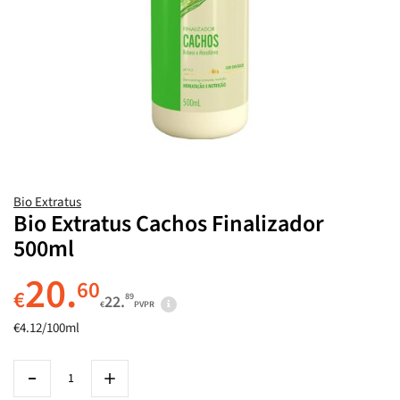
Bio Extratus
Bio Extratus Cachos Finalizador
500ml
20.
60
€
89
22.
€
PVPR
€4.12/100ml