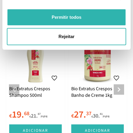
Permitir todos
Produtos Relacionados
Rejeitar
Bio Extratus Crespos
Bio Extratus Crespos
Shampoo 500ml
Banho de Creme 1kg
19.
27.
68
37
87
41
€
21.
€
30.
€
PVPR
€
PVPR
ADICIONAR
ADICIONAR