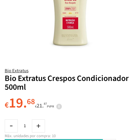
Bio Extratus
Bio Extratus Crespos Condicionador
500ml
19.
68
€
87
21.
€
PVPR
Máx. unidades por compra: 10