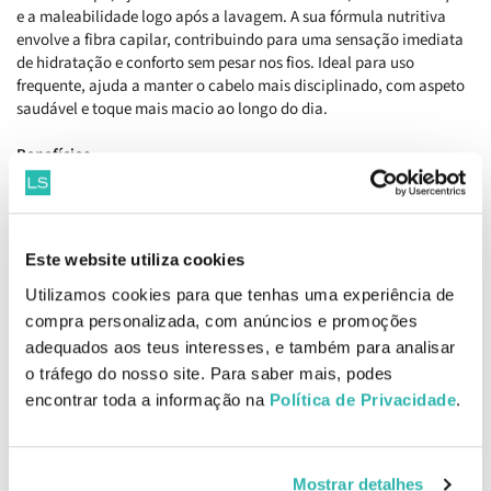
e a maleabilidade logo após a lavagem. A sua fórmula nutritiva
envolve a fibra capilar, contribuindo para uma sensação imediata
de hidratação e conforto sem pesar nos fios. Ideal para uso
frequente, ajuda a manter o cabelo mais disciplinado, com aspeto
saudável e toque mais macio ao longo do dia.
Benefícios
Ajuda a condicionar e nutrir profundamente a fibra capilar,
promovendo um cabelo mais suave, flexível e fácil de pentear.
Contribui para reforçar a resistência dos fios, ajudando a reduzir a
quebra durante o desembaraçar e o styling. Melhora a definição
Este website utiliza cookies
natural do cabelo crespo, deixando-o com um aspeto mais
uniforme, disciplinado e com menos frizz. Apoia a manutenção da
Utilizamos cookies para que tenhas uma experiência de
hidratação e do brilho, ajudando a prolongar a sensação de cabelo
compra personalizada, com anúncios e promoções
cuidado e saudável entre lavagens.
adequados aos teus interesses, e também para analisar
o tráfego do nosso site. Para saber mais, podes
Como aplicar
encontrar toda a informação na
Política de Privacidade
.
Aplicar no cabelo limpo e húmido após o shampoo, distribuir pelo
comprimento e pontas, massajar suavemente, deixar atuar alguns
minutos e enxaguar abundantemente.
Mostrar detalhes
EAN: 7898132988937