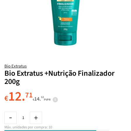
Bio Extratus
Bio Extratus +Nutrição Finalizador
200g
12.
71
€
12
14.
€
PVPR
Máx. unidades por compra: 10