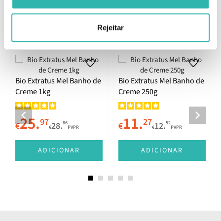
Rejeitar
Produtos Relacionados
Bio Extratus Mel Banho de
Bio Extratus Mel Banho de
Creme 1kg
Creme 250g
25.
11.
97
27
86
52
€
28.
€
12.
€
PVPR
€
PVPR
E
ADICIONAR
ADICIONAR