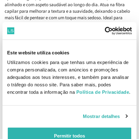
alinhado e com aspeto saudável ao longo do dia. Atua na fibra
capilar para melhorar a textura e a suavidade, deixando o cabelo
mais fácil de pentear e com um toque mais sedoso. Ideal para
integrar na rotina diária de cuidados quando procuras um
acabamento mais disciplinado sem pesar.
Benefícios
Proporciona nutrição contínua aos fios enquanto ajuda a selar as
Este website utiliza cookies
cutículas, contribuindo para um cabelo mais macio, brilhante e
Utilizamos cookies para que tenhas uma experiência de
com aspeto cuidado. Melhora a definição natural do cabelo, reduz
o frizz e facilita o desembaraçar, tornando a rotina de styling mais
compra personalizada, com anúncios e promoções
simples e eficaz. Ajuda ainda a proteger a fibra capilar das
adequados aos teus interesses, e também para analisar
agressões externas do dia a dia, mantendo os fios mais resistentes,
o tráfego do nosso site. Para saber mais, podes
leves e com movimento natural.
encontrar toda a informação na
Política de Privacidade
.
Como aplicar
Aplicar no cabelo húmido, distribuir uniformemente ao longo dos
fios, desembaraçar com um pente de dentes largos e finalizar
Mostrar detalhes
amassando os caracóis ou modelando conforme desejado, sem
enxaguar.
Permitir todos
EAN: 7898132989613